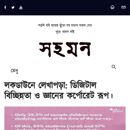
পড়শি যদি আমায় ছুঁতো যম যাতনা সকল যেত
দূরে: লালন সাঁই
মেনু
লকডাউনে লেখাপড়া: ডিজিটাল
বিচ্ছিন্নতা ও জ্ঞানের কর্পোরেট রূপ।