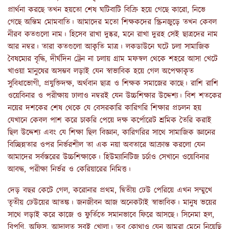
প্রার্থনা করছে তখন হয়তো শেষ ঘটিবাটি বিক্রি হয়ে গেছে কারো, নিভে
গেছে অন্তিম মোমবাতি। আমাদের মতো শিক্ষকদের স্ক্রিনজুড়ে তখন কেবল
নীরব কতগুলো নাম। হিসেব রাখা দুষ্কর, মনে রাখা দুরহ সেই ছাত্রদের নাম
আর নম্বর। তারা কতগুলো আকৃতি মাত্র। লকডাউনে ঘটে চলা সামাজিক
বৈষম্যের বৃদ্ধি, দীর্ঘদিন ট্রেন না চলায় গ্রাম মফস্বল থেকে শহরে আসা খেটে
খাওয়া মানুষের অসম্ভব লড়াই যেন স্বাভাবিক হয়ে গেল অপেক্ষাকৃত
সুবিধাভোগী, প্রযুক্তিদক্ষ, অর্থবান ছাত্র ও শিক্ষক সমাজের কাছে। রাশি রাশি
ওয়েবিনার ও পরীক্ষায় ঢালাও নম্বরই যেন উচ্চশিক্ষার উদ্দেশ্য। বিশ শতকের
নয়ের দশকের শেষ থেকে যে বেসরকারি কারিগরি শিক্ষার প্রচলন হয়
যেখানে কেবল পাশ করে চাকরি পেয়ে দক্ষ কর্পোরেট শ্রমিক তৈরি করাই
ছিল উদ্দেশ্য এবং যে শিক্ষা ছিল বিজ্ঞান, কারিগরির সাথে সামাজিক জ্ঞানের
বিচ্ছিন্নতার ওপর নির্ভরশীল তা এক নয়া অবতারে আক্রান্ত করলো যেন
আমাদের সর্বস্তরের উচ্চশিক্ষাকে। হিউম্যানিটিজ চর্চাও সেখানে ওয়েবিনার
আবদ্ধ, পরীক্ষা নির্ভর ও কেরিয়ারের নিমিত্ত।
দেড় বছর কেটে গেল, করোনার প্রথম, দ্বিতীয় ঢেউ পেরিয়ে এখন সম্মুখে
তৃতীয় ঢেউয়ের আতঙ্ক। জনজীবন আজ অনেকটাই স্বাভাবিক। মানুষ ভয়ের
সাথে লড়াই করে কাজে ও ফুর্তিতে সমানভাবে ফিরে আসছে। সিনেমা হল,
বিপণি, অফিস, আদালত সবই খোলা। তবু কোথাও যেন আমরা মেনে নিয়েছি