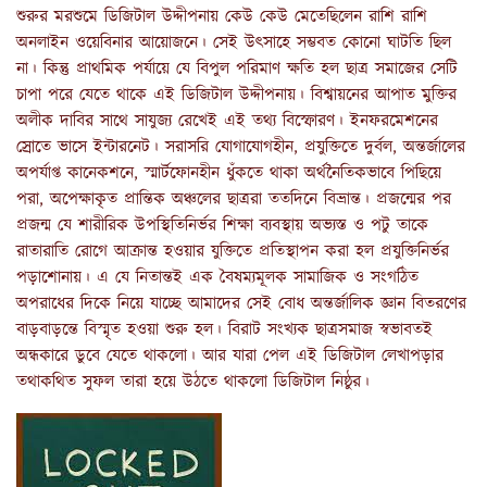
শুরুর মরশুমে ডিজিটাল উদ্দীপনায় কেউ কেউ মেতেছিলেন রাশি রাশি
অনলাইন ওয়েবিনার আয়োজনে। সেই উৎসাহে সম্ভবত কোনো ঘাটতি ছিল
না। কিন্তু প্রাথমিক পর্যায়ে যে বিপুল পরিমাণ ক্ষতি হল ছাত্র সমাজের সেটি
চাপা পরে যেতে থাকে এই ডিজিটাল উদ্দীপনায়। বিশ্বায়নের আপাত মুক্তির
অলীক দাবির সাথে সাযুজ্য রেখেই এই তথ্য বিস্ফোরণ। ইনফরমেশনের
স্রোতে ভাসে ইন্টারনেট। সরাসরি যোগাযোগহীন, প্রযুক্তিতে দুর্বল, অন্তর্জালের
অপর্যাপ্ত কানেকশনে, স্মার্টফোনহীন ধুঁকতে থাকা অর্থনৈতিকভাবে পিছিয়ে
পরা, অপেক্ষাকৃত প্রান্তিক অঞ্চলের ছাত্ররা ততদিনে বিভ্রান্ত। প্রজন্মের পর
প্রজন্ম যে শারীরিক উপস্থিতিনির্ভর শিক্ষা ব্যবস্থায় অভ্যস্ত ও পটু তাকে
রাতারাতি রোগে আক্রান্ত হওয়ার যুক্তিতে প্রতিস্থাপন করা হল প্রযুক্তিনির্ভর
পড়াশোনায়। এ যে নিতান্তই এক বৈষম্যমূলক সামাজিক ও সংগঠিত
অপরাধের দিকে নিয়ে যাচ্ছে আমাদের সেই বোধ অন্তর্জালিক জ্ঞান বিতরণের
বাড়বাড়ন্তে বিস্মৃত হওয়া শুরু হল। বিরাট সংখ্যক ছাত্রসমাজ স্বভাবতই
অন্ধকারে ডুবে যেতে থাকলো। আর যারা পেল এই ডিজিটাল লেখাপড়ার
তথাকথিত সুফল তারা হয়ে উঠতে থাকলো ডিজিটাল নিষ্ঠুর।