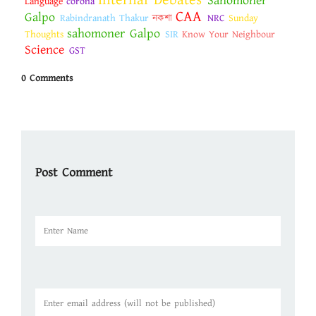
Sahomoner
Language
corona
CAA
Galpo
Rabindranath Thakur
নকশা
NRC
Sunday
sahomoner Galpo
Thoughts
SIR
Know Your Neighbour
Science
GST
0 Comments
Post Comment