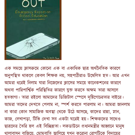
এক সময়ে ক্লাসরুমে কোনো এক বা একাধিক ছাত্র অর্থনৈতিক কারণে
অনুপস্থিত থাকলে কেবল শিক্ষক নয়, সহপাঠীরাও উদ্বেলিত হত। আর এখন
আমরা ধরেই নিলাম যারা নিজেদের ক্লাসের সময়ে কানেকশনের কারণে
অথবা পারিপার্শ্বিক পরিস্থিতির কারণে যুক্ত করতে অক্ষম তারা আসলে
হতভাগ্য। তারা রইলো আমাদের ডিজিটাল স্পেসে দৃষ্টিগোচরতার বাইরে।
আমরা তাদের দেখতে পেলাম না, স্পর্শ করতে পারলাম না। আমরা জানলাম
না কারা কোন সামাজিক অবস্থা থেকে উঠে আসছে, কাদের রান্না, স্নান,
কাজ, লেখাপড়া, টিভি দেখা সব একটা ঘরেই হয়। শিক্ষকদের সাথেও
ছাত্রদের তৈরি হল এই বিচ্ছিন্নতা। লকডাউনে প্রধানমন্ত্রীর আহ্বানে মানুষ
থালাবাসন বাজিয়ে, মোমবাতি জ্বালিয়ে যখন করোনা রোগটিকে বিদায়ের