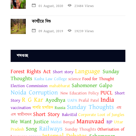
01 August, 2020
23484 Views
কাশ্মীরে যিশু
09 August, 2019
19239 Views
শব্দগুচ্ছ
Language
Forest Rights Act
Sunday
Short story
Thoughts
Kasba Law College
science
Food for Thought
Sahomoner Galpo
Election Commission
mahabharat
Noida Corruption
PUCL
New Education Policy
Short
R G Kar
India
Ayodhya
Story
UAPA
Praful Patel
Sunday Thoughts
vaccination
বাবরি মসজিদ
Russia
এম
Short Story
এস স্বামীনাথন
BakriEid
Corporate Loot of Jungles
Manuvaad
We Want Justice
Meitei
Bengal
BJP
Uttar
Railways
Song
Pradesh
Sunday Thoughts
Otherisation of
Internal Debates