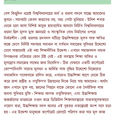
বেশ কিছুদিন ধরেই বিশ্ববিদ্যালয়ের অর্থ ও ধারণা বদলে যাচ্ছে আমাদের
ভূবনে। সমস্যাটা কেবল ভারতের নয়, বরং গোটা দুনিয়ার। উনিশ শতক
থেকে চলে আসা বিশিষ্ট ভাবুক হামবল্টের আদলে নির্মিত বিশ্ববিদ্যালয়ের
ধারনা ছিল মূলত মুক্ত জ্ঞানচর্চা ও সাংস্কৃতিক বোধ নির্মাণের ওপরে
নির্ভরশীল। সেই ধারণায় রদবদল ঘটিয়ে উচ্চশিক্ষাকে মূলত লাভ ক্ষতির
অঙ্কে মেপে নির্দিষ্ট সমস্যার সমাধান বা বর্তমান সমাজের সুবিধার উদ্দেশ্যে
ঢেলে সাজানোই এই নয়া শিক্ষানীতির উদ্দেশ্য। এখানে সমাজবদল নামক
বিপজ্জনক প্রক্রিয়ার কোন ঠাঁই নেই। এই ব্যবস্থায় শিক্ষা ব্যক্তির ও
মূলস্রোত-সমাজের লাভের জন্য নিবেদিত। ঠিক যেভাবে একটি কর্পোরেট
কোম্পানিগুলি তাদের মূলধন ও আর্থিক লাভ বৃদ্ধির উদ্দেশ্যে নিজেদের
তথাকথিত গবেষণাকে চালিত করে, এখানেও উচ্চশিক্ষা আগে থেকে ঠিক
করে রাখা রাষ্ট্রীয় ও প্রযুক্তিগত উন্নয়নের দিকে নিয়ে যায় আমাদের। অর্থাৎ
জ্ঞান এখানে মুক্ত নয়, জ্ঞানের পিছনে থাকে কোনো এক নৈর্ব্যক্তিক লাভ
অথবা সুবিধার যুক্তি। শিক্ষার ব্যাপক প্রযুক্তিকরণ, এবং উচ্চশিক্ষায়
অন্তর্জালের মাধ্যমকে প্রধান করে ডিজিটাল শিক্ষাব্যবস্থাকে বাধ্যতামূলকভাবে
প্রয়োগ করা, উচ্চশিক্ষায় বদল আনার এই বৃহত্তর প্রকল্পেরই অংশ বলে মনে
হয়। এর উদ্দেশ্য মানুষকে কর্পোরেট রোবটে পরিণত করা যার মূল কাজ