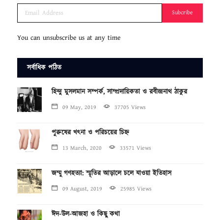
Subcribe
You can unsubscribe us at any time
সর্বাধিক পঠিত
হিন্দু মুসলমান সম্পর্ক, সাম্প্রদায়িকতা ও রবীন্দ্রনাথ ঠাকুর
09 May, 2019
37705 Views
পুরুষের খৎনা ও পরিচয়ের চিহ্ন
13 March, 2020
33571 Views
জম্মু গণহত্যা: স্মৃতির আড়ালে চলে যাওয়া ইতিহাস
09 August, 2019
25985 Views
ঈদ-উল-আজহা ও কিছু কথা