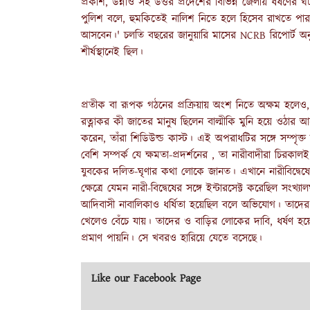
প্রকাশ, উন্নাও সহ উত্তর প্রদেশের বিভিন্ন জেলায় ধর্ষণ
পুলিশ বলে, হুমকিতেই নালিশ নিতে হলে হিসেব রাখতে পা
আসবেন।' চলতি বছরের জানুয়ারি মাসের NCRB রিপোর্ট অনুসা
শীর্ষস্থানেই ছিল।
প্রতীক বা রূপক গঠনের প্রক্রিয়ায় অংশ নিতে অক্ষম হলেও,
রত্নাকর কী জাতের মানুষ ছিলেন বাল্মীকি মুনি হয়ে ওঠার আগে
করেন, তাঁরা শিডিউল্ড কাস্ট। এই অপরাধটির সঙ্গে সম্পৃক্ত 
বেশি সম্পর্ক যে ক্ষমতা-প্রদর্শনের , তা নারীবাদীরা চি
যুবকের দলিত-ঘৃণার কথা লোকে জানত। এখানে নারীবিদ্বেষের সঙ
ক্ষেত্রে যেমন নারী-বিদ্বেষের সঙ্গে ইন্টারসেক্ট করেছিল সংখ
আদিবাসী নাবালিকাও ধর্ষিতা হয়েছিল বলে অভিযোগ। তাদ
খেলেও বেঁচে যায়। তাদের ও বাড়ির লোকের দাবি, ধর্ষণ হয়েছিল
প্রমাণ পায়নি। সে খবরও হারিয়ে যেতে বসেছে।
Like our Facebook Page