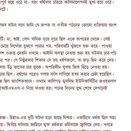
ূর্ণ হয়ে ওঠে না। বরং ধর্ষিতার চরিত্রে কালিমালেপনই মুখ্য হয়ে ওঠে।
 ঘটে।
 বাস্তব ঘটনা বলে জানি যে রূপক বা প্রতীক গঠনের কোনো প্রক্রিয়ায় অংশ
রটি৷ মা, ভাই, বোন খানিক দূরে দূরে ছিল একে অপরের থেকে। সেই
। মেয়ে নিখোঁজ বুঝতে পারার পর, পরিবারটি খুঁজতে শুরু করে। পাওয়া
িশ গুরুত্ব দেয়নি প্রথমে। আইনি ব্যবস্থা নেওয়া শুরু হয় ঘটনার চার-পাঁচ
ুর পর। যে নিষ্ঠুরতার শিকার সে হয় ধর্ষণকালে, তা হাড় হিম করে দেয়।
 যায় উঁচু জাতের চার যুবক। অপরিসীম ঘৃণায় জিভ ছিঁড়ে নেওয়া হয়।
কচার ছিল। ধর্ষণের পরেও গলায় ফাঁস লাগিয়ে হত্যা করার চেষ্টা হয়েছিল।
গাতগ্রস্ত ছিল আংশিকভাবে। প্রথমে আলিগড় মুসলিম ইউনিভার্সিটির জওহরলাল
ইআইএমএস-এ নিয়ে যাওয়া হয়৷ পনের দিনের যুদ্ধ শেষে সেখানেই
্দ্র। উন্নাও-এর দুটি ঘটনা মনে আছে নিশ্চয়। একটিতে ধর্ষক ছিল স্বয়ং
দ্বিতীয় ঘটনায় জামিনে মুক্ত ধর্ষকরা ধর্ষিতাকে জ্বালিয়ে দেয়। খবরে