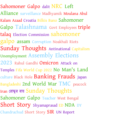
NRC
Sahomoner Galpo
Left
dalit
Alliance
surveillance
Madhyamik
Moulana Abul
Sahomoner
Kalam Azaad
Croatia
Bilkis Bano
Talashnama
Galpo
triple
Govt Employees
sahomoner
talaq
Election Commission
galpo
assam
Corruption
Noakhali Riots
Sunday Thoughts
Antinational
Capitalism
Assembly Elections
Unemployment
2023
Omicron
Rahul Gandhi
Attack on
No Man's Land
Temples
Fifa World Cup 2022
Banking Frauds
culture
Black Hole
Japan
TMC
2nd World War
Bangladeshi
peacock
Sunday Thoughts
Iran
রোদ্দুর রায়
Sahomoner Galpo
Teacher
West Bengal
Short Story
NDA
Shyamaprasad
ED
DY
SIR
Chandrachud
Short Story
UN Report