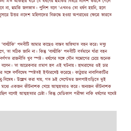
ের ঘটনা এত আকছার ঘটে যে ধর্ষণের হুমকির বিষয়ে নালিশ করতে গেলে
রবে না, হুমকি জলভাত। পুলিশ বলে 'এখনও তো ধর্ষণ হয়নি, হলে
রে উত্তর প্রদেশ মহিলাদের বিরুদ্ধে হওয়া অপরাধের ক্ষেত্রে ভারতে
 'বাল্মীকি' পদবীটি আমার কাছেও বাস্তব অভিঘাত বহন করে৷ দস্যু
, তা সঠিক জানি না। কিন্তু 'বাল্মীকি' পদবীটি বর্তমানে যাঁরা বহন
বর্ণগত রাজনীতি খুব স্পষ্ট। ধর্ষণের সঙ্গে যৌন সম্ভোগের চেয়ে অনেক
রকালই বলেন। তা আরেকবার প্রমাণ হল এই ঘটনায়। হাথরাসের ওই চার
্গে বর্ণবিদ্বেষ স্পষ্টতই ইন্টারসেক্ট করেছে। কাঠুয়ার নাবালিকাটির
্যালঘু-বিদ্বেষ। উল্লেখ করা যায়, গত ৯ই সেপ্টেম্বর জলপাইগুড়িতে দুই
ের মধ্যে একজন কীটনাশক খেয়ে আত্মহত্যাও করে। অন্যজন কীটনাশক
 বলেই আত্মহত্যার চেষ্টা। কিন্তু মেডিকাল পরীক্ষা নাকি ধর্ষণের যথেষ্ট