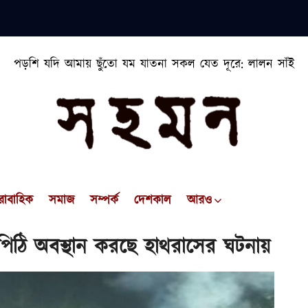
পড়শি যদি আমায় ছুঁতো যম যাতনা সকল যেত দূরে: লালন সাঁই
রাবাহিক
সমাজ
সম্পর্ক
দেশকাল
আরও
িঠোপিঠি অবস্থান করছে হাথরাসের ঘটনায়