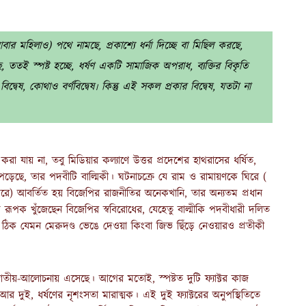
আবার মহিলাও) পথে নামছে, প্রকাশ্যে ধর্না দিচ্ছে বা মিছিল করছে,
 স্পষ্ট হচ্ছে, ধর্ষণ একটি সামাজিক অপরাধ, ব্যক্তির বিকৃতি
িদ্বেষ, কোথাও বর্ণবিদ্বেষ৷ কিন্তু এই সকল প্রকার বিদ্বেষ, যতটা না
া যায় না, তবু মিডিয়ার কল্যাণে উত্তর প্রদেশের হাথরাসের ধর্ষিত,
ছে, তার পদবীটি বাল্মিকী। ঘটনাচক্রে যে রাম ও রামায়ণকে ঘিরে (
ে ঘিরে) আবর্তিত হয় বিজেপির রাজনীতির অনেকখানি, তার অন্যতম প্রধান
রূপক খুঁজেছেন বিজেপির স্ববিরোধের, যেহেতু বাল্মীকি পদবীধারী দলিত
। ঠিক যেমন মেরুদণ্ড ভেঙে দেওয়া কিংবা জিভ ছিঁড়ে নেওয়ারও প্রতীকী
ণ জাতীয়-আলোচনায় এসেছে। আগের মতোই, স্পষ্টত দুটি ফ্যাক্টর কাজ
 আর দুই, ধর্ষণের নৃশংসতা মারাত্মক। এই দুই ফ্যাক্টরের অনুপস্থিতিতে