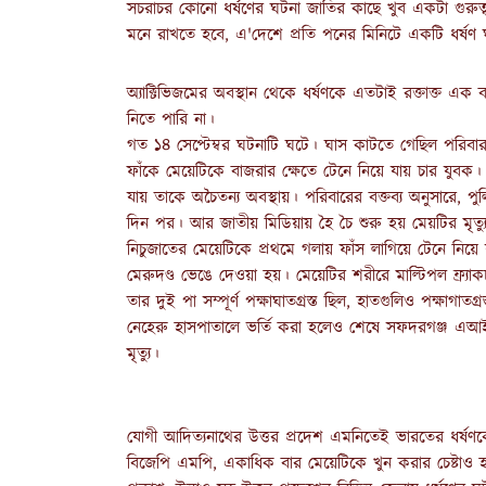
সচরাচর কোনো ধর্ষণের ঘটনা জাতির কাছে খুব একটা গুরুত্বপ
মনে রাখতে হবে, এ'দেশে প্রতি পনের মিনিটে একটি ধর্ষণ
অ্যাক্টিভিজমের অবস্থান থেকে ধর্ষণকে এতটাই রক্তাক্ত এক
নিতে পারি না।
গত ১৪ সেপ্টেম্বর ঘটনাটি ঘটে। ঘাস কাটতে গেছিল পরিবা
ফাঁকে মেয়েটিকে বাজরার ক্ষেতে টেনে নিয়ে যায় চার যুবক
যায় তাকে অচৈতন্য অবস্থায়। পরিবারের বক্তব্য অনুসারে, পুল
দিন পর। আর জাতীয় মিডিয়ায় হৈ চৈ শুরু হয় মেয়টির মৃত্য
নিচুজাতের মেয়েটিকে প্রথমে গলায় ফাঁস লাগিয়ে টেনে নিয়ে
মেরুদণ্ড ভেঙে দেওয়া হয়। মেয়েটির শরীরে মাল্টিপল ফ্র‍্যা
তার দুই পা সম্পূর্ণ পক্ষাঘাতগ্রস্ত ছিল, হাতগুলিও পক্ষা
নেহেরু হাসপাতালে ভর্তি করা হলেও শেষে সফদরগঞ্জ এআ
মৃত্যু।
যোগী আদিত্যনাথের উত্তর প্রদেশ এমনিতেই ভারতের ধর্ষণকেন
বিজেপি এমপি, একাধিক বার মেয়েটিকে খুন করার চেষ্টাও হয়। 