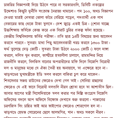
চাকরির বিজ্ঞাপনই দিয়ে উঠতে পারে না সরকারগুলি, ডিবিটি প্রকল্পের
উদ্দেশ্যও কিছুটা দুর্নীতি সংক্রান্ত নৈরাজ্য থামানো। পদ ১০০, অথচ বিজ্ঞাপন
দেওয়া মাত্রই নেতারা ঝোলা কাঁধে বেরিয়ে পড়েন, পদপ্রার্থী এক লাখ
বেকারের কাছ থেকে টাকা তুলতে। দেশ জুড়ে একই চিত্র। (শোনা যাচ্ছে
উচ্চশিক্ষায় ভর্তিকে কেন্দ্র করে এক বিরাট চুরির প্রকল্প ফাঁদা হয়েছে।
কেন্দ্রীয় বিশ্ববিদ্যালয় ভর্তির পরীক্ষা। প্রতি ছাত্র ১৩টি বিষয়ের জন্য আবেদন
করতে পারবে। সুতরাং মাথা পিছু আবেদনকারী খরচ করবে ১৩০০ টাকা।
ফর্ম তুলেছে দেড় কোটি। সুতরাং টাকা উঠবে ২০০০ কোটি।) ফলে দাঙ্গা
করলে, দলিত খুন করলে, কাশ্মীরে হত্যালীলা চালালে, রামমন্দির নিয়ে
রাজনীতি করলে, বিলকিস বানোর অপরাধীদের মক্তি দিলে বিজেপি বিরোধী
দল ও মানুষের মধ্যে যে ঐক্য তৈরী হয় অনায়াসে, তা এক্ষেত্রে হবে না।
ঝাড়খণ্ডের মুখ্যমন্ত্রীকে ইডি তলব করলে বাকিরা চুপ করে থাকেন।
শিবসেনার সঞ্জয় রাউতের ক্ষেত্রেও দেখা গেল তাই। সোনিয়া রাহুলের
ক্ষেত্রেও যে এই ভাবে বিরোধী দলগুলি নীরব শ্রোতা হবে তা আশাতীত ছিল।
আবার আপের মন্ত্রী সিসোদিয়াকে তলব করার পর দিল্লি কংগ্রেস বিজেপি
অফিসের বদলে আপ অফিসে বিক্ষোভ দেখাতে শুরু করলো। পাঞ্জাবের
চরণজিত সিং চান্নির ভাই আর ভাইপোর ক্ষেত্রেও শোরগোল হল না।
ঝাড়খণ্ডে হেমন্ত সোরেনের ছেলে আলমগির, খান। অথচ সকলে নীরব।