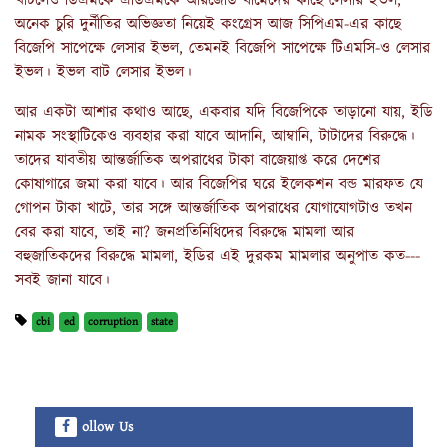
খাটলেও ডিএমকে এডিএমকে আরজেডি বামেদের কাছে লেসার ইভল,
অনেক চুরি দুর্নীতির অভিজ্ঞতা নিয়েই কংগ্রেস আজ সিপিএম-এর কাছে
বিজেপি সাপেক্ষে লেসার ইভল, তেমনই বিজেপি সাপেক্ষে টিএমসি-ও লেসার
ইভল। ইভল বাট লেসার ইভল।
আর একটা আশার কথাও আছে, একবার যদি বিজেপিকে তাড়ানো যায়, ইডি
নামক সংস্থাটিকেও ব্যবহার করা যাবে আদানি, আম্বানি, টাটাদের বিরুদ্ধে।
তাদের যাবতীয় আন্তর্জাতিক অপরাধের টাকা বাজেয়াপ্ত করে দেশের
কোষাগারে জমা করা যাবে। আর বিজেপির ঘরে ইলেকশন বন্ড মারফত যে
গোপন টাকা খাটে, তার সঙ্গে আন্তর্জাতিক অপরাধের যোগাযোগটাও তখন
বের করা যাবে, তাই না? জনপ্রতিনিধিদের বিরুদ্ধে মামলা আর
বহুজাতিকদের বিরুদ্ধে মামলা, ইডির এই দুরকম মামলার অনুপাত কত---
সবই জানা যাবে।
cbi
ed
corruption
state
ollow Us