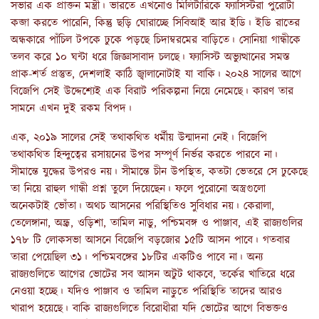
সভার এক প্রাক্তন মন্ত্রী। ভারতে এখনোও মিলিটারিকে ফ্যাসিস্টরা পুরোটা
কব্জা করতে পারেনি, কিন্তু ছড়ি ঘোরাচ্ছে সিবিআই আর ইডি। ইডি রাতের
অন্ধকারে পাঁচিল টপকে ঢুকে পড়ছে চিদাম্বরমের বাড়িতে। সোনিয়া গান্ধীকে
তলব করে ১০ ঘন্টা ধরে জিজ্ঞাসাবাদ চলছে। ফ্যাসিস্ট অভ্যুত্থানের সমস্ত
প্রাক-শর্ত প্রস্তুত, দেশলাই কাঠি জ্বালানোটাই যা বাকি। ২০২৪ সালের আগে
বিজেপি সেই উদ্দেশ্যেই এক বিরাট পরিকল্পনা নিয়ে নেমেছে। কারণ তার
সামনে এখন দুই রকম বিপদ।
এক, ২০১৯ সালের সেই তথাকথিত ধর্মীয় উন্মাদনা নেই। বিজেপি
তথাকথিত হিন্দুত্বের রসায়নের উপর সম্পূর্ণ নির্ভর করতে পারবে না।
সীমান্তে যুদ্ধের উপরও নয়। সীমান্তে চীন উপস্থিত, কতটা ভেতরে সে ঢুকেছে
তা নিয়ে রাহুল গান্ধী প্রশ্ন তুলে দিয়েছেন। ফলে পুরোনো অস্ত্রগুলো
অনেকটাই ভোঁতা। অথচ আসনের পরিস্থিতিও সুবিধার নয়। কেরালা,
তেলেঙ্গানা, অন্ধ্র, ওড়িশা, তামিল নাডু, পশ্চিমবঙ্গ ও পাঞ্জাব, এই রাজ্যগুলির
১৭৮ টি লোকসভা আসনে বিজেপি বড়জোর ১৫টি আসন পাবে। গতবার
তারা পেয়েছিল ৩১। পশ্চিমবঙ্গের ১৮টির একটিও পাবে না। অন্য
রাজ্যগুলিতে আগের ভোটের সব আসন অটুট থাকবে, তর্কের খাতিরে ধরে
নেওয়া হচ্ছে। যদিও পাঞ্জাব ও তামিল নাড়ুতে পরিস্থিতি তাদের আরও
খারাপ হয়েছে। বাকি রাজ্যগুলিতে বিরোধীরা যদি ভোটের আগে বিভক্তও