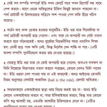
ᴥ সেই সব সম্পত্তি সম্পর্কে ইডি যখন কোর্টে যাবে তখন রিপোর্ট বন্ধ খামে
পেশ করবে। আগে থেকে অভিযুক্তের উকিল কিছুই জানতে পারবেন না।
পার্থ চ্যাটার্জী বা চিদাম্বরমের বাড়িতে লাশ পাওয়া গেল নাকি হীরে খচিত
কমোড।
ᴥ বার্ডন অব্‌ প্রুফ গ্রেপ্তার হওয়ার মানুষটির। ইডি ধরা মাত্র সিসোদিয়া বা
পার্থ চ্যাটার্জী অপরাধী হয়ে গেলেন। এবং তারা যে অপরাধী নন সেটা প্রমাণ
করতে হবে তাঁদেরকেই। অথচ বুর্জোয়া বিচারনীতির সময় প্রমাণিত শিক্ষা
হল: দোষী ছাড় পাক ক্ষতি নেই, কিন্তু নির্দোষ যেন শাস্তি না পায়। (এটি
অবশ্য সম্প্রতি পুনর্বিবেচনা করার রায় দেওয়া হয়েছে।)
ᴥ যেহেতু ইডি ধরা মাত্র যে কেউ অপরাধী হয়ে গেলেন, অতএব যতক্ষণ না
তিনি নিজেকে নিরাপরাধ প্রমাণ করতে পারছেন, কোনো বেলও তিনি পাবেন
না। ইডি ধরলে বেল পাওয়া যায় না এই কারণেই। অথচ আইনের কেতাবি
নিয়ম অনুসারে বেলটাই স্বাভাবিক (bail is the rule), জেলটা ব্যতিক্রম।
ᴥ সাধারণভাবে এফআইআর ছাড়া ন্যায় বিচার শুরুই হয় না। অথচ ইডি
কোনো এফআইআর করবে না, তারা ইসিআইআর করবে, কিন্তু তার কোনো
কপি শুধু আসামী নয়, এমনকি আসামীর উকিলকেও দেবে না। (এটিও