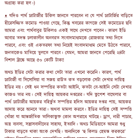
অগ্রাহ্য করা হল।)
ᴥ যদিও পার্থ চ্যাটার্জীর উকিল জানতে পারবেন না যে পার্থ চ্যাটার্জির বাড়িতে
হীরেসজ্জিত কমোড পাওয়া গেছে, কিন্তু খবরের কাগজে সেই কমোডের ছবি
আমরা এবং পার্থবাবুর উকিলও একই সাথে দেখতে পাবেন। কারণ ইডি
আবার তদন্ত চলাকালীন অনবরত সংবাদমাধ্যমকে রোজকার তথ্য দিতে
পারবে, এবং ওই একতরফা তথ্য নিয়েই সংবাদমাধ্যম মেতে উঠতে পারবে,
জনতাকেও মাতিয়ে তুলতে পারবে। যেমন, আমরা জানতে পেরেছি ২৪টা
বিশাল ট্রাঙ্কে আছে ৫০ কোটি টাকা!
অথচ ইডির যেটা করার কথা সেটা তারা এখনো করেনি। কারণ, পার্থ
চ্যাটার্জী বা সিসোসিয়া বা সঞ্জয় রাউত কত বড়লোক সেটা দেখার দায়িত্ব
ইডির নয়। সেই ধন সম্পত্তির কতটা আইনি, কতটা বে-আইনি সেটা দেখার
কাজও তার নয়। সেই দায়িত্ব আয়কর দপ্তরের। যদি ভুপেশ বাঘেলার বা
পার্থ চ্যাটার্জীর আয়কর বহির্ভুত সম্পত্তির হদিস আয়কর দপ্তর পায়, আয়কর
আদায় করে আনবে তারা। অথবা মামলা করবে। ইডির দায়িত্ব সেই সম্পত্তি
খোঁজা যা আন্তর্জাতিক তালিকাভুক্ত কোন অপরাধে খাটছে। ড্রাগ, নারী পাচার,
অস্ত্র ব্যবসা, সন্ত্রাসবাদীদের সাহায্য, ইত্যাদি। অথচ মিডিয়াতে আমরা শুধু
টাকার বাড়তে থাকা অংক দেখছি। অন্যদিকে ‘হু কিলড হেমন্ত করকরে’