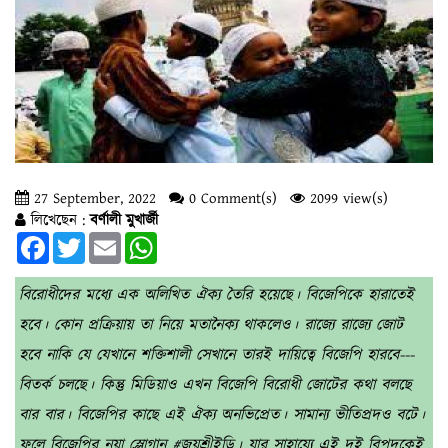
27 September, 2022
0 Comment(s)
2099 view(s)
লিখেছেন :
বর্ণালী মুখার্জী
Facebook
Twitter
Email
WhatsApp
বিরোধীদের মধ্যে এক অলিখিত ঐক্য তৈরি হয়েছে। বিজেপিকে হারাতেই
হবে। কোন প্রক্রিয়ায় তা নিয়ে মতানৈক্য থাকলেও। রাজ্যে রাজ্যে জোট
হবে নাকি যে যেখানে শক্তিশালী সেখানে তারই দায়িত্বে বিজেপি হারবে---
বিতর্ক চলছে। কিন্তু মিডিয়াও এখন বিজেপি বিরোধী জোটের কথা বলছে
বার বার। বিজেপির কাছে এই ঐক্য অনভিপ্রেত। সামান্য ভীতিপ্রদও বটে।
ফলে বিজেপির নয়া স্লোগান #জয়শ্রীইডি। যার সাহায্যে এই দুই বিপদকেই