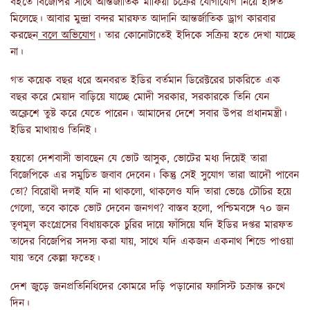
বইতে বিজেপির সাথে আন্তর্জাতিক মাফিয়া চক্রের যোগাযোগ নিয়ে ইঙ্গিত
মিলেছে। আবার মুন্দ্রা বন্দর মারফত আদানি আন্তর্জাতিক ড্রাগ কারবার
করছেন
বলে অভিযোগ
। তার কোনোটাতেই ইদিকে সক্রিয় হতে দেখা যাচ্ছে
না।
গত কয়েক বছর ধরে অনবরত ইডির বর্তমান ডিরেক্টরের চাকরিতে এক
বছর করে মেয়াদ বাড়িয়ে যাচ্ছে মোদী সরকার, সরকারকে তিনি যেন
অক্লেশে তুষ্ট করে যেতে পারেন। আমাদের দেশে সবার উপর প্রধানমন্ত্রী।
ইডির মাথায়ও তিনিই।
হয়তো দেশবাসী ভাবছেন যে ভোট আসুক, ভোটের মধ্য দিয়েই তারা
বিজেপিকে এর সমুচিত জবাব দেবেন। কিন্তু সেই সুযোগ তারা আদৌ পাবেন
তো? বিরোধী দলই যদি না থাকলো, থাকলেও যদি তারা ভেঙে চৌচির হয়ে
গেলো, তবে কাকে ভোট দেবেন জনগণ? বাস্তব হলো, পশ্চিমবঙ্গে ৭০ জন
তৃণমূল কংগ্রেসের বিধায়ককে চুরির দায়ে ফাঁসিয়ে যদি ইডির দপ্তর মারফত
তাদের বিজেপির সদস্য করা যায়, সাথে যদি একজন একনাথ শিন্ডে পাওয়া
যায় তবে কেল্লা ফতেহ।
দেশ জুড়ে জনপ্রতিনিধিদের কোমরে দড়ি পড়ানোর ফ্যাসিস্ট চক্রান্ত রুখে
দিন।