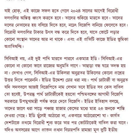
যাই হোক্‌, এই কাজে সফল হতে গেলে ২০২৪ সালের আগেই বিরোধী
দলগুলির অস্তিত্ব ধ্বংস করতে হবে। তাদের শুকিয়ে মারতে হবে। তাদের
দলের নেতাদের হয় বসিয়ে দিতে হবে, নচেৎ বিজেপি বানিয়ে ফেলেতে হবে।
বিরোধী দলগুলির টাকার উৎস বন্ধ করে দিতে হবে, যাতে ভোটে লড়ার
কোনো সংস্থান তাদের আর না থাকে। এবং এই প্রতিটি কাজে ইডির ভূমিকা
অপ্রতিদ্বন্দ্বি।
সিবিআই নয়, এই দুই পাখি মারতে পারবে একমাত্র ইডি। সিবিআই-এর
কোনো না কোনো ভাবে রাজ্যের অনুমতি লাগে। তাছাড়া বন্ধ ঘরে তদন্ত হয়
না। দেখাও গেল, সিবিআই-এর উকিলরা অনুব্রতর উকিলের কোনো প্রশ্নের
উত্তর দিতে পারেননি। ইডির উদ্দেশ্য চোর ধরা নয়। পার্থ চ্যাটার্জী বা অনুব্রত
যদি সদলবলে আজই বিজেপিতে নাম লেখান তবে ইডির সব কেস বাতিল
তো হবেই, উপরন্তু পার্থ চ্যাটার্জীকেই হয়তো পশ্চিমবঙ্গের আগামী বিজেপি
সরকারে উপমুখ্যমন্ত্রী পর্যন্ত করে দেবে বিজেপি। ইডির ইতিহাস বলছে,
তাদের জালে ধরা সাড়ে পঞ্চান্ন হাজার কেসের মধ্যে মাত্র ২৩ জনকে শাস্তি
দেওয়া গেছে। ইডি ছুঁলেই আঠারো না, একবারে আঠারোশো ঘা। কার্যত
দেশটাকে প্রথমে বিরোধী শূন্য করে তার পর ভোটটাকেই বাতিল করা যাবে।
যদিও অবসরের আগে প্রাক্তন প্রধান বিচারপতি রামান্না মূল দুটি ইডীয়