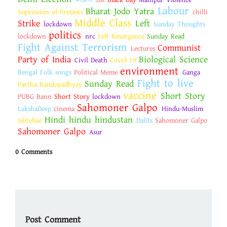
করোনা
SIR
Black Day
Manipur Violence
Labour
Bharat Jodo Yatra
Supression of Protests
chilli
Middle Class
Strike
Left
lockdown
Sunday Thoughts
politics
lockdown
nrc
Left Resurgence
Sunday Read
Fight Against Terrorism
Communist
Lectures
Party of India
Biological Science
Civil Death
Covid 19
environment
Bengal Folk songs
Political Meme
Ganga
Fight to live
Sunday Read
Partha Bandopadhyay
vaccine
Short Story
PUBG Bann
Short Story
lockdown
Sahomoner Galpo
LakshaDeep
cinema
Hindu-Muslim
Hindi hindu hindustan
Ishtehar
Dalits
Sahomoner Galpo
Sahomoner Galpo
Asur
0 Comments
Post Comment