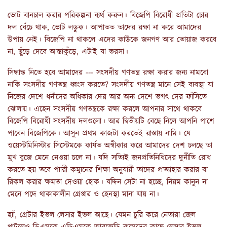
ভোট বানচাল করার পরিকল্পনা ব্যর্থ করুন। বিজেপি বিরোধী প্রতিটা চোর
দল বেঁচে থাক, ভোট লড়ুক। আপাতত তাদের রক্ষা না করে আমাদের
উপায় নেই। বিজেপি না থাকলে এদের কাউকে জনগণ আর তোয়াজ করবে
না, ছুঁড়ে দেবে আস্তাকুঁড়ে, এটাই যা ভরসা।
সিদ্ধান্ত নিতে হবে আমাদের --- সংসদীয় গণতন্ত্র রক্ষা করার জন্য নামবো
নাকি সংসদীয় গণতন্ত্র ধ্বংস করতে? সংসদীয় গণতন্ত্র মানে সেই ব্যবস্থা যা
নিজের দেশে ধনীদের অধিকার দেয় আর অন্য দেশে ভগৎ দের ফাঁসিতে
ঝোলায়। এহেন সংসদীয় গণতন্ত্রকে রক্ষা করলে আপনার সাথে থাকবে
বিজেপি বিরোধী সংসদীয় দলগুলো। আর দ্বিতীয়টি বেছে নিলে আপনি পাশে
পাবেন বিজেপিকে। আসুন প্রথম কাজটা করতেই রাস্তায় নামি। যে
ওয়েস্টমিনিস্টার সিস্টেমকে কার্যত অস্বীকার করে আমাদের দেশ চলছে তা
মুখ বুজে মেনে নেওয়া চলে না। যদি সত্যিই জনপ্রতিনিধিদের দুর্নীতি রোধ
করতে হয় তবে প্যারী কম্যুনের শিক্ষা অনুযায়ী তাদের প্রত্যাহার করার বা
রিকল করার ক্ষমতা দেওয়া হোক। যদ্দিন সেটা না হচ্ছে, নিয়ম কানুন না
মেনে পদে থাকাকালীন গ্রেপ্তার ও হেনস্থা মানা যায় না।
হ্যাঁ, গ্রেটার ইভল লেসার ইভল আছে। যেমন চুরি করে নেতারা জেল