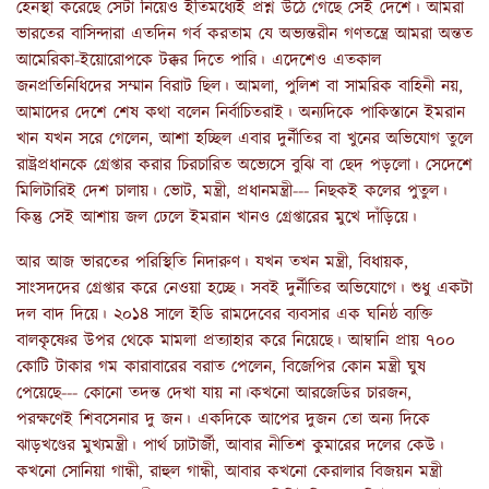
হেনস্থা করেছে সেটা নিয়েও ইতিমধ্যেই প্রশ্ন উঠে গেছে সেই দেশে। আমরা
ভারতের বাসিন্দারা এতদিন গর্ব করতাম যে অভ্যন্তরীন গণতন্ত্রে আমরা অন্তত
আমেরিকা-ইয়োরোপকে টক্কর দিতে পারি। এদেশেও এতকাল
জনপ্রতিনিধিদের সম্মান বিরাট ছিল। আমলা, পুলিশ বা সামরিক বাহিনী নয়,
আমাদের দেশে শেষ কথা বলেন নির্বাচিতরাই। অন্যদিকে পাকিস্তানে ইমরান
খান যখন সরে গেলেন, আশা হচ্ছিল এবার দুর্নীতির বা খুনের অভিযোগ তুলে
রাষ্ট্রপ্রধানকে গ্রেপ্তার করার চিরচারিত অভ্যেসে বুঝি বা ছেদ পড়লো। সেদেশে
মিলিটারিই দেশ চালায়। ভোট, মন্ত্রী, প্রধানমন্ত্রী--- নিছকই কলের পুতুল।
কিন্তু সেই আশায় জল ঢেলে ইমরান খানও গ্রেপ্তারের মুখে দাঁড়িয়ে।
আর আজ ভারতের পরিস্থিতি নিদারুণ। যখন তখন মন্ত্রী, বিধায়ক,
সাংসদদের গ্রেপ্তার করে নেওয়া হচ্ছে। সবই দুর্নীতির অভিযোগে। শুধু একটা
দল বাদ দিয়ে। ২০১৪ সালে ইডি রামদেবের ব্যবসার এক ঘনিষ্ঠ ব্যক্তি
বালকৃষ্ণের উপর থেকে মামলা প্রত্যাহার করে নিয়েছে। আম্বানি প্রায় ৭০০
কোটি টাকার গম কারাবারের বরাত পেলেন, বিজেপির কোন মন্ত্রী ঘুষ
পেয়েছে--- কোনো তদন্ত দেখা যায় না।কখনো আরজেডির চারজন,
পরক্ষণেই শিবসেনার দু জন। একদিকে আপের দুজন তো অন্য দিকে
ঝাড়খণ্ডের মুখ্যমন্ত্রী। পার্থ চ্যাটার্জী, আবার নীতিশ কুমারের দলের কেউ।
কখনো সোনিয়া গান্ধী, রাহুল গান্ধী, আবার কখনো কেরালার বিজয়ন মন্ত্রী