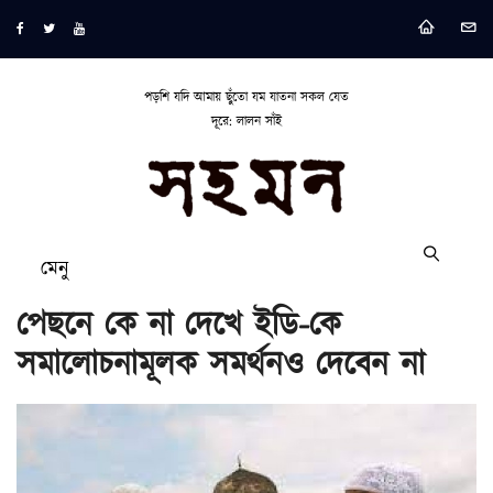
পড়শি যদি আমায় ছুঁতো যম যাতনা সকল যেত
দূরে: লালন সাঁই
মেনু
পেছনে কে না দেখে ইডি-কে
সমালোচনামূলক সমর্থনও দেবেন না