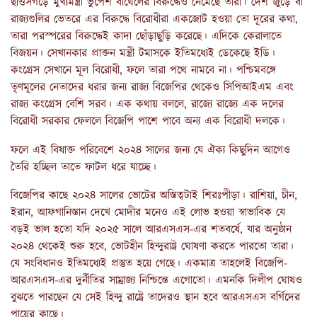
ছত্তিসগড়ে মুখ্যমন্ত্রী ভুপেশ বাঘেলের বিরুদ্ধেও নেমেছে তারা। দেশ জুড়ে বা
রাজ্যগুলির ভেতরে এর বিরুদ্ধে বিরোধীরা একজোট হওয়া তো দূরের কথা,
তারা পরস্পরের বিরুদ্ধেই কাদা ছোঁড়াছুড়ি করেছে। এদিকে কেরালাতে
বিজয়ন। সেখানকার প্রাক্তন মন্ত্রী টমাসকে ইতিমধ্যেই ডেকেছে ইডি।
কংগ্রেস সেখানে মূল বিরোধী, ফলে তারা পথে নামবে না। পশ্চিমবঙ্গে
তৃণমূলের নেতাদের ধরার জন্য রাজ্য বিজেপির থেকেও সিপিআইএম এবং
রাজ্য কংগ্রেস বেশি সরব। এক কথায় বললে, রাজ্যে রাজ্যে এক দলের
বিরোধী সরকার ফেললে বিজেপি পাশে পাবে অন্য এক বিরোধী দলকে।
ফলে এই বিষাক্ত পরিবেশে ২০২৪ সালের জন্য যে ঐক্য কিছুদিন আগেও
তৈরি হচ্ছিল তাতে ফাটল ধরে যাচ্ছে।
বিজেপির কাছে ২০২৪ সালের ভোটের অস্তিত্বটাই শিরঃপীড়া। রাশিয়া, চীন,
ইরান, আফগানিস্তান দেখে মোদীর মনেও এই লোভ হওয়া স্বাভাবিক যে
বড়ই ভাল হতো যদি ২০২৫ সালে আরএসএস-এর শতবর্ষে, যার অনুষ্ঠান
২০২৪ থেকেই শুরু হবে, ভোটহীন হিন্দুরাষ্ট্র ঘোষণা করতে পারতো তারা।
যে সংবিধানও ইতিমধ্যেই প্রস্তুত হয়ে গেছে। একমাত্র তাহলেই বিজেপি-
আরএসএস-এর দুর্নীতির সাম্রাজ্য নিশ্চিন্তে এগোতো। এমনকি দিলীপ ঘোষও
বুঝতে পারছেন যে সেই হিন্দু রাষ্ট্রে তাদেরও স্থান হবে আরএসএস বর্গিদের
পায়ের কাছে।