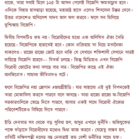
থাকে, তারা সবাই মিলে ১২৫ টা আসন পেলেই বিজেপি ক্ষমতাচ্যুত হবে।
এদিকে বিহার হাতছাড়া হয়েছে, মহারাষ্ট্র হাতে এলেও শিবসেনা টক্কর দেবে।
উত্তর প্রদেশেও অখিলেশ যাদব ভাল ফল করবে। ফলে সব মিলিয়ে
দুশ্চিন্তায় বিজেপি।
দ্বিতীয় বিপদটিও কম নয়। বিরোধীদের মধ্যে এক অলিখিত ঐক্য তৈরি
হয়েছে। বিজেপিকে হারাতেই হবে। কোন প্রক্রিয়ায় তা নিয়ে মতানৈক্য
থাকলেও। রাজ্যে রাজ্যে জোট হবে নাকি যে যেখানে শক্তিশালী সেখানে তারই
দায়িত্বে বিজেপি হারবে--- বিতর্ক চলছে। কিন্তু মিডিয়াও এখন বিজেপি
বিরোধী জোটের কথা বলছে বার বার। বিজেপির কাছে এই ঐক্য
অনভিপ্রেত। সামান্য ভীতিপ্রদও বটে।
ফলে বিজেপির নয়া স্লোগান #জয়শ্রীইডি। যার সাহায্যে এই দুই বিপদকেই
তারা মোকাবিলা করতে পারবে বলে ভাবছে। তারা রাজ্যে রাজ্যে অ-বিজেপি
সরকারগুলিকে ভেঙে দিতে পারবে, আবার একই সাথে বিরোধী ঐক্যের
পরিবেশটিকেও বিষিয়ে দিতে পারবে।
ইডি দেবতার সব থেকে বড় সুবিধা হল, অসুর এখানে দুর্নীতি। অভিযুক্তের
পক্ষে দাঁড়াতে বিরোধীদের মধ্যেও দ্বিধা কাজ করবে। যেহেতু বাস্তব হল,
প্রতিটি দক্ষিণপন্থী দলের বহু নেতারাই কম বেশী দুর্নীতির সাথে যুক্ত।