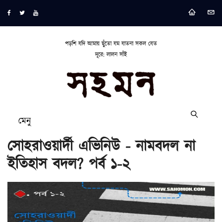
পড়শি যদি আমায় ছুঁতো যম যাতনা সকল যেত
দূরে: লালন সাঁই
মেনু
সোহরাওয়ার্দী এভিনিউ - নামবদল না
ইতিহাস বদল? পর্ব ১-২