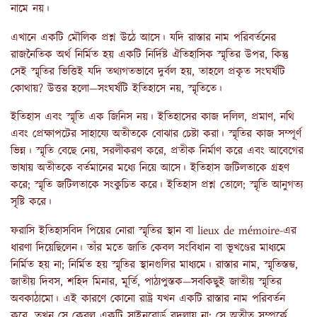
নামে নয়।
এখানে একটি মৌলিক প্রশ্ন উঠে আসে। যদি রাস্তার নাম পরিবর্তনের
রাজনৈতিক অর্থ নির্মিত হয় একটি নির্দিষ্ট ঐতিহাসিক স্মৃতির উপর, কিন্তু
সেই স্মৃতির ভিত্তিই যদি তথ্যগতভাবে দুর্বল হয়, তাহলে প্রকৃত সংঘর্ষটি
কোথায়? উত্তর হলো—সংঘর্ষটি ইতিহাসে নয়, স্মৃতিতে।
ইতিহাস এবং স্মৃতি এক জিনিস নয়। ইতিহাসের কাজ দলিল, প্রমাণ, নথি
এবং প্রেক্ষাপটের সাহায্যে অতীতকে বোঝার চেষ্টা করা। স্মৃতির কাজ সম্পূর্ণ
ভিন্ন। স্মৃতি বেছে নেয়, সরলীকরণ করে, প্রতীক নির্মাণ করে এবং আবেগের
ভাষায় অতীতকে বর্তমানের মধ্যে নিয়ে আসে। ইতিহাস জটিলতাকে গ্রহণ
করে; স্মৃতি জটিলতাকে সংকুচিত করে। ইতিহাস প্রশ্ন তোলে; স্মৃতি আনুগত্য
সৃষ্টি করে।
ফরাসি ইতিহাসবিদ পিয়ের নোরা স্মৃতির স্থান বা lieux de mémoire-এর
ধারণা দিয়েছিলেন। তাঁর মতে জাতি কেবল সংবিধান বা ভূখণ্ডের মাধ্যমে
নির্মিত হয় না; নির্মিত হয় স্মৃতির স্থানগুলির মাধ্যমে। রাস্তার নাম, স্মৃতিস্তম্ভ,
জাতীয় দিবস, শহিদ মিনার, মূর্তি, পাঠ্যপুস্তক—সবকিছুই জাতীয় স্মৃতির
অবকাঠামো। এই কারণে কোনো রাষ্ট্র যখন একটি রাস্তার নাম পরিবর্তন
করে, তখন সে কেবল একটি সাইনবোর্ড বদলায় না; সে অতীত সম্পর্কে