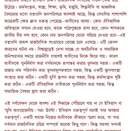
আজকের ভারতে ইতিহাস ক্রমশ রাজনৈতিক সংঘর্ষের প্রধান ক্ষেত্র হয়ে
উঠেছে। কর্মসংস্থান, স্বাস্থ্য, শিক্ষা, কৃষি, মজুরি, শিল্পনীতি বা আঞ্চলিক
বৈষম্যের মতো প্রশ্নগুলি জনপরিসরে অবশ্যই আছে, কিন্তু সেগুলির পাশাপাশি
আরেকটি ক্ষেত্র দ্রুত গুরুত্ব পেয়েছে—অতীতের ব্যাখ্যা। কোন ঐতিহাসিক
ব্যক্তিত্বকে সম্মান দেওয়া হবে, কাকে পাঠ্যপুস্তকে রাখা হবে, কোন শাসককে
জাতীয় বীর বলা হবে, কোন নাম জনপরিসর থেকে সরিয়ে দেওয়া হবে—এই
প্রশ্নগুলি ক্রমশ রাজনৈতিক সংগ্রামের কেন্দ্রে চলে এসেছে। এটি কেবল
ভারতের ঘটনা নয়। বিশ্বজুড়েই দেখা যাচ্ছে যে অর্থনৈতিক ও সামাজিক
অনিশ্চয়তার সময়ে রাজনীতি প্রায়শই অতীতের দিকে ফিরে যায়। কারণ
অতীতকে পুনর্নির্মাণ করা বর্তমানকে রূপান্তর করার তুলনায় সহজ। একটি
রাস্তার নাম পরিবর্তন করা তুলনামূলকভাবে সহজ; কিন্তু একটি স্কুলব্যবস্থা
সংস্কার করা কঠিন। একটি মূর্তি স্থাপন করা সহজ; কিন্তু কর্মসংস্থান সৃষ্টি
করা কঠিন। একটি ঐতিহাসিক প্রতীককে পুনর্নির্মাণ করা সহজ; কিন্তু
সামাজিক বৈষম্য হ্রাস করা কঠিন।
এই পর্যবেক্ষণ থেকে অবশ্য এই সিদ্ধান্তে পৌঁছানো যায় না যে ইতিহাস বা
স্মৃতি অপ্রয়োজনীয়। বরং উল্টো। ইতিহাস গুরুত্বপূর্ণ বলেই তার ব্যবহার
গুরুত্বপূর্ণ। একটি সমাজ নিজের অতীতকে কীভাবে স্মরণ করে, তা তার
বর্তমান রাজনৈতিক চরিত্র সম্পর্কে অনেক কিছু বলে। কিন্তু সমস্যা তখনই