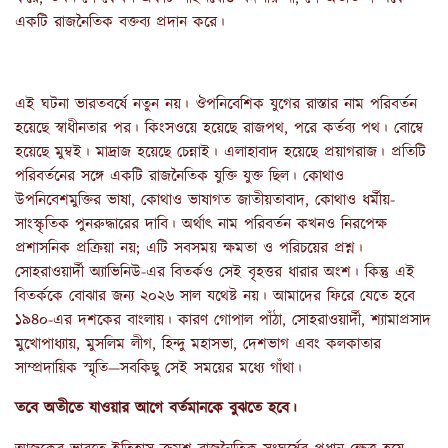
একটি রাজনৈতিক বক্তব্য প্রদান করে।
এই ঘটনা ভারতবর্ষে নতুন নয়। ঔপনিবেশিক যুগের রাস্তার নাম পরিবর্তন
হয়েছে স্বাধীনতার পর। কিংসওয়ে হয়েছে রাজপথ, পরে কর্তব্য পথ। বোম্বে
হয়েছে মুম্বই। মাদ্রাজ হয়েছে চেন্নাই। এলাহাবাদ হয়েছে প্রয়াগরাজ। প্রতিটি
পরিবর্তনের সঙ্গে একটি রাজনৈতিক যুক্তি যুক্ত ছিল। কোথাও
উপনিবেশমুক্তির ভাষা, কোথাও ভাষাগত জাতীয়তাবাদ, কোথাও ধর্মীয়-
সাংস্কৃতিক পুনরুদ্ধারের দাবি। অর্থাৎ নাম পরিবর্তন কখনও নিরপেক্ষ
প্রশাসনিক প্রক্রিয়া নয়; এটি সবসময় ক্ষমতা ও পরিচয়ের প্রশ্ন।
সোহরাওয়ার্দী অ্যাভিনিউ-এর বিতর্কও সেই বৃহত্তর ধারার অংশ। কিন্তু এই
বিতর্ককে বোঝার জন্য ২০২৬ সাল যথেষ্ট নয়। আমাদের ফিরে যেতে হবে
১৯৪০-এর দশকের বাংলায়। কারণ গোপাল পাঁঠা, সোহরাওয়ার্দী, শ্যামাপ্রসাদ
মুখোপাধ্যায়, মুসলিম লীগ, হিন্দু মহাসভা, দেশভাগ এবং কলকাতার
সাম্প্রদায়িক স্মৃতি—সবকিছু সেই সময়ের মধ্যে গাঁথা।
তবে অতীতে যাওয়ার আগে বর্তমানকে বুঝতে হবে।