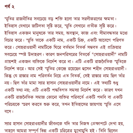
পর্ব ২
স্মৃতির রাজনীতির সবচেয়ে বড় শক্তি হলো তার সরলীকরণের ক্ষমতা।
ইতিহাস যেখানে জটিলতা সৃষ্টি করে, স্মৃতি সেখানে প্রতীক সৃষ্টি করে।
ইতিহাস একজন মানুষকে তার সময়, অবস্থান, কাজ এবং সীমাবদ্ধতার মধ্যে
বিচার করে। স্মৃতি তাকে একটি নাম, একটি চিহ্ন, একটি আবেগে পরিণত
করে। সোহরাওয়ার্দী নামটিকে ঘিরে বর্তমান বিতর্ক সম্ভবত এই প্রক্রিয়ার
সবচেয়ে স্পষ্ট উদাহরণ। কারণ জনপরিসরের বিতর্কে "সোহরাওয়ার্দী" নামটি
প্রায়শই একজন ব্যক্তিকে নির্দেশ করে না। এটি একটি রাজনৈতিক স্মৃতিকে
নির্দেশ করে। আর সেই স্মৃতির কেন্দ্রে রয়েছেন হুসেন শহীদ সোহরাওয়ার্দী।
কিন্তু যে রাস্তার নাম পরিবর্তন নিয়ে এত বিতর্ক, সেই রাস্তার নাম ছিল তাঁর
নয়। ছিল তাঁর মামা স্যার হাসান সোহরাওয়ার্দীর নামে। এই তথ্যটি শুধু
একটি তথ্য নয়; এটি একটি পদ্ধতিগত সমস্যা নির্দেশ করে। কারণ যখন
একটি রাজনৈতিক সমাজ কোনো ব্যক্তির পরিবর্তে একটি পদবি বা একটি
পরিচয়কে স্মরণ করতে শুরু করে, তখন ইতিহাসের জায়গায় স্মৃতি এসে
বসে।
স্যার হাসান সোহরাওয়ার্দীর জীবনকে যদি তার নিজস্ব প্রেক্ষাপটে দেখা হয়,
তাহলে আমরা সম্পূর্ণ ভিন্ন একটি চরিত্রের মুখোমুখি হই। তিনি ছিলেন