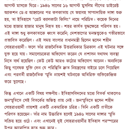
আগস্ট মাসকে ঘিরে। ১৯৪৬ সালের ১৬ আগস্ট মুসলিম লীগের ডাইরেক্ট
অ্যাকশন ডে-র আহ্বানের পর কলকাতায় যে ভয়াবহ সাম্প্রদায়িক দাঙ্গা শুরু
হয়, তা ইতিহাসে "গ্রেট ক্যালকাটা কিলিং" নামে পরিচিত। কয়েক দিনের
মধ্যে হাজার হাজার মানুষ নিহত হয়। শহর কার্যত যুদ্ধক্ষেত্রে পরিণত হয়।
এই দাঙ্গা শুধু কলকাতাকে ধ্বংস করেনি; দেশভাগের মনস্তত্ত্বকেও গভীরভাবে
প্রভাবিত করেছিল। এই সময় বাংলার প্রধানমন্ত্রী ছিলেন হুসেন শহীদ
সোহরাওয়ার্দী। ফলে তাঁর রাজনৈতিক উত্তরাধিকার চিরকাল এই ঘটনার সঙ্গে
যুক্ত হয়ে যায়। সমালোচকেরা অভিযোগ করেন যে প্রশাসন যথাযথ ব্যবস্থা
নিতে ব্যর্থ হয়েছিল। কেউ কেউ আরও কঠোর অভিযোগ আনেন। অন্যদিকে
কিছু গবেষক যুক্তি দেন যে পরিস্থিতি দ্রুত নিয়ন্ত্রণের বাইরে চলে গিয়েছিল
এবং পরবর্তী রাজনৈতিক স্মৃতি প্রায়শই ঘটনাকে অতিরিক্ত ব্যক্তিকেন্দ্রিক
করে তুলেছে।
কিন্তু এখানে একটি বিষয় লক্ষণীয়। ইতিহাসবিদদের মধ্যে বিতর্ক থাকলেও
জনস্মৃতিতে সেই বিতর্কের অস্তিত্ব প্রায় নেই। জনস্মৃতিতে হুসেন শহীদ
সোহরাওয়ার্দী প্রায়শই একটি একমাত্রিক চরিত্র। তিনি একটি প্রতীকে
পরিণত হয়েছেন। তাঁর নাম উচ্চারিত হলেই ১৯৪৬ সালের দাঙ্গার স্মৃতি
সক্রিয় হয়ে ওঠে। এবং এখানেই দুই সোহরাওয়ার্দীর ইতিহাস পরস্পরের
উপর আরোপিত হতে শুরু করে।