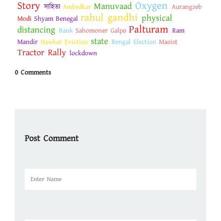
Story
Oxygen
Manuvaad
সাহিত্য
Ambedkar
Aurangzeb
rahul gandhi
physical
Modi
Shyam Benegal
Palturam
distancing
Bank
Sahomoner Galpo
Ram
state
Mandir
Hawkar Eviction
Bengal Election
Maoist
Tractor Rally
lockdown
0 Comments
Post Comment