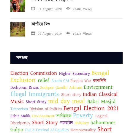
01 August, 2020
23481 Views
কাশ্মীরে যিশু
09 August, 2019
19235 Views
শব্দগুচ্ছ
Bengal
Election Commission
Higher Secendary
Exclusion
relief
Assam CM
Peoples War
কানাদিঘি
Environment
Deshprem Diwas
Sodepur Gandhi Ashram
Illegal Immigrants
Indian Classical
Short story
mid day meal
Music
Babri Masjid
Short Story
Bengal Election 2021
Terrorism
Division of Politics
Poverty
Sabir Malik
Environment
স্যানিটাইজ
Logical
Short Story
Sahomoner
Discripency
লকডাউন
obituary
Short
Galpo
Eid A Festival of Equality
Homosexuality