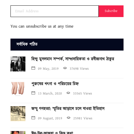
Subcribe
You can unsubscribe us at any time
সর্বাধিক পঠিত
হিন্দু মুসলমান সম্পর্ক, সাম্প্রদায়িকতা ও রবীন্দ্রনাথ ঠাকুর
09 May, 2019
37698 Views
পুরুষের খৎনা ও পরিচয়ের চিহ্ন
13 March, 2020
33565 Views
জম্মু গণহত্যা: স্মৃতির আড়ালে চলে যাওয়া ইতিহাস
09 August, 2019
25981 Views
ঈদ-উল-আজহা ও কিছু কথা