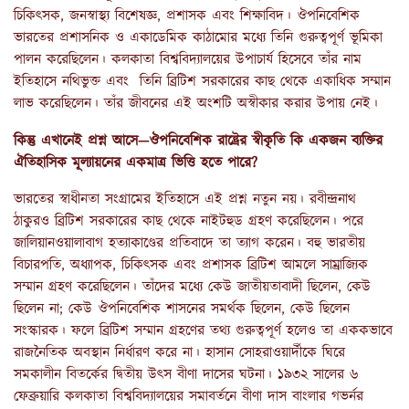
চিকিৎসক, জনস্বাস্থ্য বিশেষজ্ঞ, প্রশাসক এবং শিক্ষাবিদ। ঔপনিবেশিক
ভারতের প্রশাসনিক ও একাডেমিক কাঠামোর মধ্যে তিনি গুরুত্বপূর্ণ ভূমিকা
পালন করেছিলেন। কলকাতা বিশ্ববিদ্যালয়ের উপাচার্য হিসেবে তাঁর নাম
ইতিহাসে নথিভুক্ত এবং তিনি ব্রিটিশ সরকারের কাছ থেকে একাধিক সম্মান
লাভ করেছিলেন। তাঁর জীবনের এই অংশটি অস্বীকার করার উপায় নেই।
কিন্তু এখানেই প্রশ্ন আসে—ঔপনিবেশিক রাষ্ট্রের স্বীকৃতি কি একজন ব্যক্তির
ঐতিহাসিক মূল্যায়নের একমাত্র ভিত্তি হতে পারে?
ভারতের স্বাধীনতা সংগ্রামের ইতিহাসে এই প্রশ্ন নতুন নয়। রবীন্দ্রনাথ
ঠাকুরও ব্রিটিশ সরকারের কাছ থেকে নাইটহুড গ্রহণ করেছিলেন। পরে
জালিয়ানওয়ালাবাগ হত্যাকাণ্ডের প্রতিবাদে তা ত্যাগ করেন। বহু ভারতীয়
বিচারপতি, অধ্যাপক, চিকিৎসক এবং প্রশাসক ব্রিটিশ আমলে সাম্রাজ্যিক
সম্মান গ্রহণ করেছিলেন। তাঁদের মধ্যে কেউ জাতীয়তাবাদী ছিলেন, কেউ
ছিলেন না; কেউ ঔপনিবেশিক শাসনের সমর্থক ছিলেন, কেউ ছিলেন
সংস্কারক। ফলে ব্রিটিশ সম্মান গ্রহণের তথ্য গুরুত্বপূর্ণ হলেও তা এককভাবে
রাজনৈতিক অবস্থান নির্ধারণ করে না। হাসান সোহরাওয়ার্দীকে ঘিরে
সমকালীন বিতর্কের দ্বিতীয় উৎস বীণা দাসের ঘটনা। ১৯৩২ সালের ৬
ফেব্রুয়ারি কলকাতা বিশ্ববিদ্যালয়ের সমাবর্তনে বীণা দাস বাংলার গভর্নর