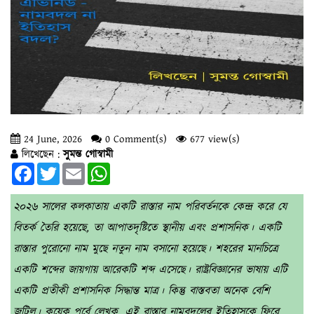
24 June, 2026
0 Comment(s)
677 view(s)
লিখেছেন :
সুমন্ত গোস্বামী
Facebook
Twitter
Email
WhatsApp
২০২৬ সালের কলকাতায় একটি রাস্তার নাম পরিবর্তনকে কেন্দ্র করে যে
বিতর্ক তৈরি হয়েছে, তা আপাতদৃষ্টিতে স্থানীয় এবং প্রশাসনিক। একটি
রাস্তার পুরোনো নাম মুছে নতুন নাম বসানো হয়েছে। শহরের মানচিত্রে
একটি শব্দের জায়গায় আরেকটি শব্দ এসেছে। রাষ্ট্রবিজ্ঞানের ভাষায় এটি
একটি প্রতীকী প্রশাসনিক সিদ্ধান্ত মাত্র। কিন্তু বাস্তবতা অনেক বেশি
জটিল। কয়েক পর্বে লেখক, এই রাস্তার নামবদলের ইতিহাসকে ফিরে