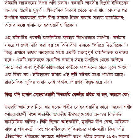
স্ট্যানলি জ্যাকসনের উপর গুলি চালান। ঘটনাটি ভারতীয় বিপ্লবী ইতিহাসের
অন্যতম স্মরণীয় মুহূর্ত। ঐতিহাসিক বিবরণ থেকে জানা যায়, হামলার পর
উপস্থিত কয়েকজন ব্যক্তি বীণা দাসকে নিরস্ত্র করতে সাহায্য করেছিলেন;
তাঁদের মধ্যে হাসান সোহরাওয়ার্দীও ছিলেন।
এই ঘটনাটির পরবর্তী রাজনৈতিক ব্যবহার বিশেষভাবে লক্ষণীয়। বর্তমান
সময়ে প্রায়শই দাবি করা হয় যে তিনি বীণা দাসকে "ধরিয়ে দিয়েছিলেন"।
কিন্তু এখানে ভাষার ব্যবহারের মধ্যে একটি গুরুত্বপূর্ণ রাজনৈতিক রূপান্তর
ঘটে। একটি জনসমক্ষে সংঘটিত ঘটনার সময় উপস্থিত থেকে কাউকে
নিরস্ত্র করা এবং পূর্বপরিকল্পিতভাবে কাউকে প্রশাসনের হাতে তুলে দেওয়া
এক বিষয় নয়। ইতিহাসের ভাষায় এই দুটি ঘটনার মধ্যে পার্থক্য আছে।
রাজনৈতিক স্মৃতির ভাষায় সেই পার্থক্য প্রায়শই বিলুপ্ত হয়ে যায়।
কিন্তু যদি হাসান সোহরাওয়ার্দী বিতর্কের কেন্দ্রীয় চরিত্র না হন, তাহলে কে?
উত্তরটি আমাদের নিয়ে যায় হুসেন শহীদ সোহরাওয়ার্দীর কাছে। হুসেন শহীদ
সোহরাওয়ার্দী বিংশ শতাব্দীর ভারতীয় উপমহাদেশের অন্যতম বিতর্কিত
রাজনৈতিক ব্যক্তিত্ব। তিনি ছিলেন আইনজীবী, মুসলিম লীগ নেতা, অবিভক্ত
বাংলার প্রধানমন্ত্রী এবং পরবর্তীকালে পাকিস্তানের প্রধানমন্ত্রী। কিন্তু তাঁর
ঐতিহাসিক পরিচয়ের সবচেয়ে শক্তিশালী অংশ গঠিত হয়েছে ১৯৪৬ সালের