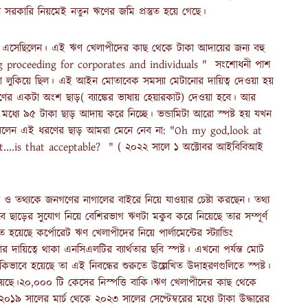
 সরকারি নিয়মেই নতুন ঋণের জমি প্রস্তুত হয়ে গেছে।
 ক্ষমতায় এসেছিলেন। এই ঋণ খেলাপীদের কাছ থেকে টাকা আদায়ের জন্য বহু
 proceeding for corporates and individuals " সংশোধনী পাশ
টা লুকিয়ে ছিল। এই আইন মোতাবেক সমস্যা মেটানোর দায়িত্ব দেওয়া হয়
 ঋণের একটা অংশ ছাড়( ব্যাঙ্কের ভাষায় হেয়ারকাট) দেওয়া হবে। আর
র মধ্যে ৯৫ টাকা ছাড় আদায় করে নিচ্ছে। ভন্ডামিটা আরো স্পষ্ট হয় যখন
ীয় ভাবে বলেন এই ধরণের ছাড় আমরা মেনে নেব না: "Oh my god,look at
t....is that acceptable? " ( ২০২২ সালে ১ অক্টোবর আইবিবিআই
 ও তথ্যকে জনগণের নাগালের বাইরে নিয়ে যাওয়ার চেষ্টা করছেন। তথ্য
ভাবে ছাড়ের সুযোগ নিয়ে বেশিরভাগ ঋণটা মকুব করে নিয়েছে তার সম্পূর্ণ
য়েছে কর্পোরেট ঋণ খেলাপীদের নিয়ে পার্লামেন্টের স্ট্যান্ডিং
দায়িত্বে থাকা এনসিএলটির ব্যার্থতার ছবি স্পষ্ট। এখনো পর্যন্ত মোট
ভাবে হয়েছে তা এই নিবন্ধের শুরুতে উল্লেখিত উদাহরণগুলিতে স্পষ্ট।
য রয়েছে।২০,০০০ টি কেসের নিস্পত্তি বাকি।ঋণ খেলাপীদের কাছ থেকে
৯ সালের মার্চ থেকে ২০২৩ সালের সেপ্টেম্বরের মধ্যে টাকা উদ্ধারের