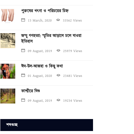
পুরুষের খৎনা ও পরিচয়ের চিহ্ন
13 March, 2020
33562 Views
জম্মু গণহত্যা: স্মৃতির আড়ালে চলে যাওয়া
ইতিহাস
09 August, 2019
25979 Views
ঈদ-উল-আজহা ও কিছু কথা
01 August, 2020
23481 Views
কাশ্মীরে যিশু
09 August, 2019
19234 Views
শব্দগুচ্ছ