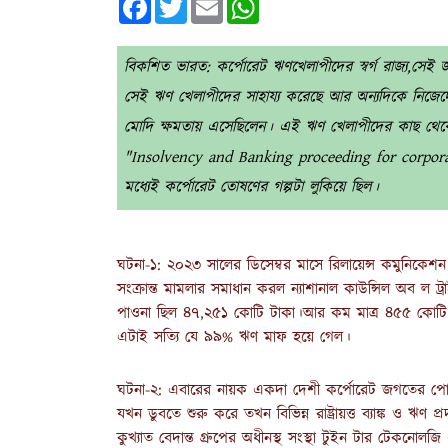
বিকশিত ভারত: কর্পোরেট ঋণখেলাপীদের স্বর্গ রাজ্য,সেই জ
সেই ঋণ খেলাপীদের সাহায্য করেছে আর অন্যদিকে নিজেদের সম্প
মোদি ক্ষমতায় এসেছিলেন। এই ঋণ খেলাপীদের কাছ থেকে
"Insolvency and Banking proceeding for corpora
মধ্যেই কর্পোরেট তোষণের গল্পটা লুকিয়ে ছিল।
ঘটনা-১: ২০২৩ সালের ডিসেম্বর মাসে রিলায়েন্স কমুনিকেশন ইন
সংক্রান্ত মামলার সমাধান করল ন্যাশানাল কাউন্সিল অব ল ট্
পাওনা ছিল ৪৭,২৫১ কোটি টাকা।আর কম মাত্র ৪৫৫ কোটি ৯০
এটাই সত্যি যে ৯৯% ঋণ মাফ হয়ে গেল।
ঘটনা-২: এবারের নায়ক একদা দেশী কর্পোরেট জগতের পোস
যখন ডুবতে শুরু করে তখন বিভিন্ন রাষ্ট্রায়ত্ত ব্যাঙ্ক ও 
কুখ্যাত বেদান্ত গ্রুপের অধীনস্থ সংস্থা টুইন টার টেক