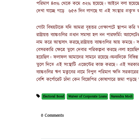
পরিমাণ ৪৩% থেকে কমে ৩২% হয়েছে। আইনে বলা হয়েছে কোন
দেখা যাচ্ছে গড়ে ৬৫৩ দিন লাগছে যা এই সংস্থার প্রকৃত ক
গোটা বিষয়টাকে যদি আমরা বৃহত্তর প্রেক্ষাপটে স্থাপন করি
রাষ্ট্রায়ত্ত ব্যাঙ্কগুলির প্রধান সমস্যা হল নন পারফর্মিং অ
নাম করে আত্মসাৎ করছে,রাষ্ট্রায়ত্ত ব্যাঙ্কগুলির আয় কমছে।
বেসরকারি ক্ষেত্রে তুলে দেবার পরিকল্পনা করছে।বলা হয়ে
হয়েছিল। ফলাফল আমাদের সামনে রয়েছে।অন্যদিকে বিভিন্ন ঋ
তুলে দিতে এই সংস্থাটি এজেন্টের কাজ করছে। এই সরকার যেহেতু 
ব্যাঙ্কগুলির ঋণ মকুবের নামে বিপুল পরিমাণ ক্ষতি সরকারে
বেশি কর্পোরেট চাঁদা কেন বিজেপির কোষাগারে জমা পড়ছে
Electoral Bond
Waiver of Corporate Loans
Narendra Modi
0 Comments