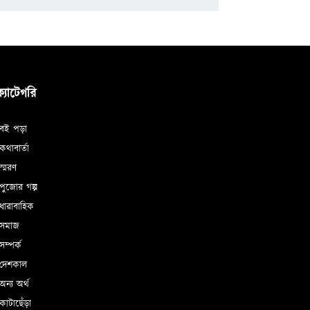
ক্যাটেগরি
বই পড়া
থাবার্তা
্মরণ
ুজোর গল্প
ধারাবাহিক
সমাজ
ম্পর্ক
দেশকাল
ন্য অর্থ
াটাছেঁড়া