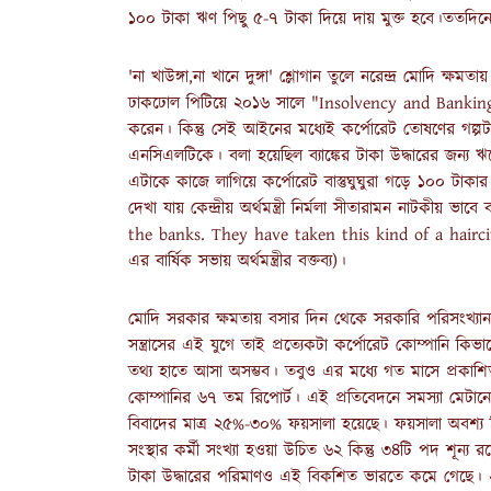
১০০ টাকা ঋণ পিছু ৫-৭ টাকা দিয়ে দায় মুক্ত হবে।ততদিনে
'না খাউঙ্গা,না খানে দুঙ্গা' শ্লোগান তুলে নরেন্দ্র মোদি
ঢাকঢোল পিটিয়ে ২০১৬ সালে "Insolvency and Banking
করেন। কিন্তু সেই আইনের মধ্যেই কর্পোরেট তোষণের গল্প
এনসিএলটিকে। বলা হয়েছিল ব্যাঙ্কের টাকা উদ্ধারের জন্য
এটাকে কাজে লাগিয়ে কর্পোরেট বাস্তুঘুঘুরা গড়ে ১০০ টাকা
দেখা যায় কেন্দ্রীয় অর্থমন্ত্রী নির্মলা সীতারামন নাটক
the banks. They have taken this kind of a hairci
এর বার্ষিক সভায় অর্থমন্ত্রীর বক্তব্য)।
মোদি সরকার ক্ষমতায় বসার দিন থেকে সরকারি পরিসংখ্যান
সন্ত্রাসের এই যুগে তাই প্রত্যেকটা কর্পোরেট কোম্পানি কি
তথ্য হাতে আসা অসম্ভব। তবুও এর মধ্যে গত মাসে প্রকাশিত হ
কোম্পানির ৬৭ তম রিপোর্ট। এই প্রতিবেদনে সমস্যা মেটানোর 
বিবাদের মাত্র ২৫%-৩০% ফয়সালা হয়েছে। ফয়সালা অবশ্য কি
সংস্থার কর্মী সংখ্যা হওয়া উচিত ৬২ কিন্তু ৩৪টি পদ শূন্
টাকা উদ্ধারের পরিমাণও এই বিকশিত ভারতে কমে গেছে। ২০১