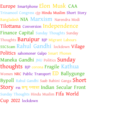
Elon Musk
Europe
CAA
Smartphone
Trinamool Congress
cjp
Hindu Muslim
Short Story
Marxism
NIA
Bangladesh
Narendra Modi
Independence
Tilottama
Conversion
Finance Capital
Sunday Thoughts
Sunday
Baruipur
Thoughts
BJP
Migrant Labours
Rahul Gandhi
Vilage
SSCScam
lockdown
Politics
sahomoner Galpo
Smart Phones
Sunday
Maneka Gandhi
JNU
Politics
thoughts
Kathua
Fragile
BJP
corona
ED
Ballygunge
Women
NRC
Public Transport
Short
Bypoll
Rahul Gandhi
Saab Bahini Ganga
Story
Indian Secular Front
rss
জম্মু গণহত্যা
Fifa World
Sunday Thoughts
Hindu Muslim
Cup 2022
lockdown