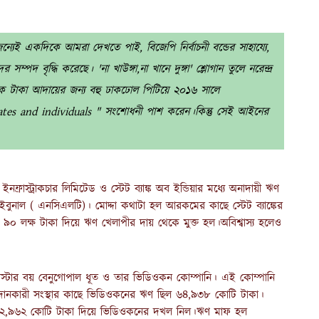
ন্যেই একদিকে আমরা দেখতে পাই, বিজেপি নির্বাচনী বন্ডের সাহায্যে,
দ বৃদ্ধি করেছে। 'না খাউঙ্গা,না খানে দুঙ্গা' শ্লোগান তুলে নরেন্দ্র
 টাকা আদায়ের জন্য বহু ঢাকঢোল পিটিয়ে ২০১৬ সালে
tes and individuals " সংশোধনী পাশ করেন।কিন্তু সেই আইনের
ফ্রাস্ট্রাকচার লিমিটেড ও স্টেট ব্যাঙ্ক অব ইন্ডিয়ার মধ্যে অনাদায়ী ঋণ
রাইবুনাল ( এনসিএলটি)। মোদ্দা কথাটা হল আরকমের কাছে স্টেট ব্যাঙ্কের
 লক্ষ টাকা দিয়ে ঋণ খেলাপীর দায় থেকে মুক্ত হল।অবিশ্বাস্য হলেও
্টার বয় বেনুগোপাল ধূত ও তার ভিডিওকন কোম্পানি। এই কোম্পানি
ঋণ প্রদানকারী সংস্থার কাছে ভিডিওকনের ঋণ ছিল ৬৪,৯৩৮ কোটি টাকা।
নোলজি ২,৯৬২ কোটি টাকা দিয়ে ভিডিওকনের দখল নিল।ঋণ মাফ হল