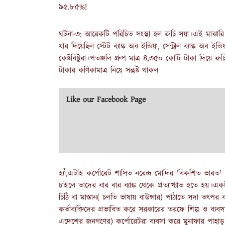
৯৫.৮৫%!
ঘটনা-৩: আরেকটি পরিচিত সংস্থা হল রুচি সয়া।এই মাঝার
ধার দিয়েছিল স্টেট ব্যাঙ্ক অব ইন্ডিয়া, সেন্ট্রাল ব্যাঙ্ক অব ইন্ডিয়া, 
কেষ্টবিষ্টুরা।পতঞ্জলি গ্রুপ মাত্র ৪,৩৫০ কোটি টাকা দিয়ে রুচি গ
টাকার কণিকামাত্র নিয়ে সন্তুষ্ট থাকল
Like our Facebook Page
হ্যাঁ,এটাই কর্পোরেট শাসিত নরেন্দ্র মোদির 'বিকশিত ভারত'
চাইলে তাদের বার বার ব্যাঙ্ক থেকে প্রত্যাখ্যাত হতে হয়।এ
চিঠি বা মাস্তান( চলতি ভাষায় বাউন্সার) পাঠাতে সদা তৎপর ব্য
কর্তাব্যক্তিদের প্রভাবিত করে সরকারের তরফে শিল্প ও ব্
এদেশের জনগণের) কর্পোরেটরা ব্যবসা করে মুনাফার পাহাড় ব