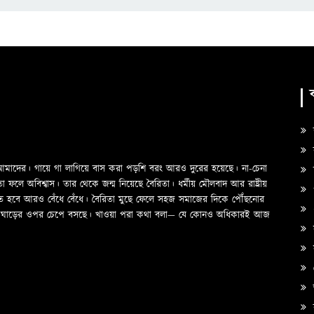
ক
ও আমাদের। গায়ে গা লাগিয়ে বাস করা পড়শি বরং আরও দুরের হয়েছে। না-চেনা
স
ে অবিশ্বাস। তার থেকে জন্ম নিয়েছে বৈরিতা। ধর্মীয় মৌলবাদ আর রাষ্ট্রীয়
প
তে হবে আরও বেঁধে বেঁধে। বৈরিতা মুছে ফেলে সহজ সমাজের দিকে পৌঁছনোর
দের ঘাড়ের ওপর চেপে বসছে। খাওয়া পরা কথা বলা—­­ যে কোনও অধিকারই আজ
স
অ
ক