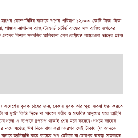
ি মাপের কোম্পানিটির বাজারে ঋণের পরিমাণ ১২,০০০ কোটি টাকা।টাকা
পাঞ্জাব ন্যাশানাল ব্যাঙ্ক,স্ট্যান্ডার্ড চার্টার্ড ব্যাঙ্কের মত ব্যাঙ্কিং জগতের
্রুপের বিশাল সম্পত্তির মালিকানা পেল।রাষ্ট্রায়ত্ত ব্যাঙ্কগুলো তাদের প্রাপ্য
 । এদেশের কৃষক চাষের জন্য, বেকার যুবক তার ক্ষুদ্র ব্যবসা শুরু করতে
কটা বা দুটো কিস্তি দিতে না পারলে গরীব ও মধ্যবিত্ত মানুষের ঘরে আইনি
াঙ্কগুলো এ ব্যাপারে চুপচাপ থাকাই শ্রেয় মনে করেছে।প্রথমে ব্যাঙ্কের
যবসার নামে যথেচ্ছ ঋণ নিতে বাধ্য করা।তারপর সেই টাকায় (যা আদতে
ানাবে,জালিয়াতি করে ব্যাঙ্কের ঋণ মেটাবে না।তারপর অবস্থা সামলাতে