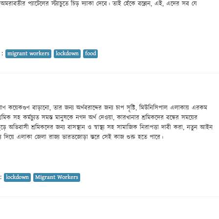
অমরাবতীর প্যাটেলের স্ট্যাচুতে চিড় দ্যাকা দেবে। তাই হেঁকে বল্লেন, এই, এদের সব যে
 :
migrant workers
lockdown
food
 কয়েকগুণ বাড়ানো, তার জন্য অর্থবরাদ্দের জন্য চাপ সৃষ্টি, মিউনিসিপাল এলাকায় এরকম
শ্রমিক সহ কর্মচ্যুত সমস্ত মানুষকে নগদ অর্থ দেওয়া, কারখানার শ্রমিকদের বন্ধের সময়ের
ড়ে অভিবাসী শ্রমিকদের জন্য বাসস্থান ও স্বাস্থ্য সহ সামাজিক নিরাপত্তা দাবী করা, নতুন আইন
যে দিয়ে এলাকা জেলা রাজ্য ভারতজোড়া স্তরে সেই কাজ শুরু হতে পারে।
 :
lockdown
Migrant Workers