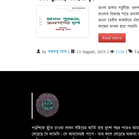
বাংলা ভাষায় পর্তুগীজ, ওলন্
বাংলার বিরুদ্ধে যাতে তথা
বাংলা তৈরীর কাজটাতে এঁ
কাজের মাধ্যম হতে পারেনি
Read more
by
শুদ্ধসত্ত্ব ঘোষ
|
13 August, 2025
|
1126
|
Ta
পড়শিকে ছুঁতে চাওয়া লালন সাঁইয়ের আর্তি প্রায় দুশো বছর পরেও আ
বেড়েছে বৈ কমেনি। সে আমাদেরই পাপে। তার ফলে বেড়েছে অজ্ঞতা ফলে 