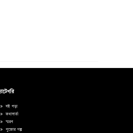
্যাটেগরি
বই পড়া
কথাবার্তা
স্মরণ
পুজোর গল্প