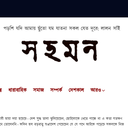
পড়শি যদি আমায় ছুঁতো যম যাতনা সকল যেত দূরে: লালন সাঁই
প
ধারাবাহিক
সমাজ
সম্পর্ক
দেশকাল
আরও
রী মায়া দয়া হয়েচে। দেশ সুদ্ধ তালা ঝুলিয়েচেন, ছোটলোকে খেতে পাচ্চে না এ কতা যতক্ষণ
কানে তোলেননি। কদিন হল বড়বাবু স্বপ্নাদেশ পেয়েচেন যে যে পথে আটকে পড়েচে সকলকে নিজ