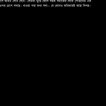
 হবে আরও বেঁধে বেঁধে। বৈরিতা মুছে ফেলে সহজ সমাজের দিকে পৌঁছনোর এক
ড়ের ওপর চেপে বসছে। খাওয়া পরা কথা বলা—­­ যে কোনও অধিকারই আজ বিপন্ন।