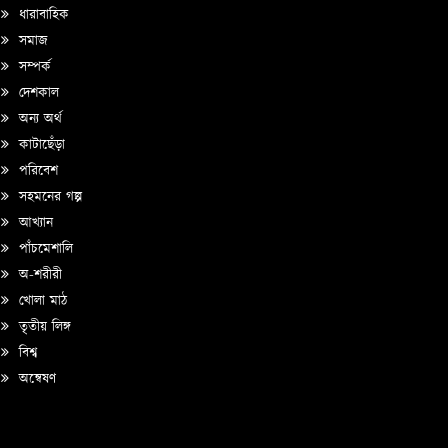
ধারাবাহিক
সমাজ
সম্পর্ক
দেশকাল
অন্য অর্থ
কাটাছেঁড়া
পরিবেশ
সহমনের গল্প
আখ্যান
পাঁচমেশালি
অ-শরীরী
খোলা মাঠ
তৃতীয় লিঙ্গ
বিশ্ব
অন্বেষণ