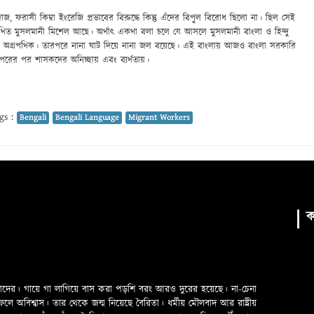
দাজ, ফরাসী কিম্বা ইংরেজি প্রভাবের বিরুদ্ধে কিন্তু এঁদের বিপুল বিরোধ ছিলো না। ছিল সেই
কথিত মুসলমানী মিশেল আছে। অর্থাৎ একথা বলা চলে যে আসলে মুসলমানী বাংলা ও হিন্দু
রা অগ্রপথিক। তারপরে নানা ঘাট দিয়ে নানা জল বয়েছে। এই বাংলায় আজও বাংলা সরকারি
 পরের পর শাসকদের অনিচ্ছায় এবং ব্যর্থতায়।
gs :
Bengali
Bengali Language
Migrant Workers
ক
মাদের। গায়ে গা লাগিয়ে বাস করা পড়শি বরং আরও দুরের হয়েছে। না-চেনা
অবিশ্বাস। তার থেকে জন্ম নিয়েছে বৈরিতা। ধর্মীয় মৌলবাদ আর রাষ্ট্রীয়