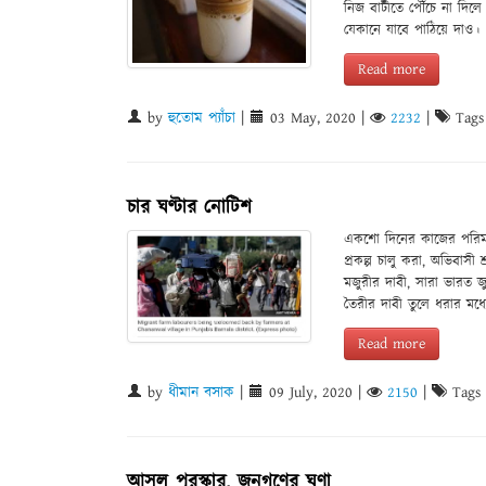
নিজ বাটীতে পৌঁচে না দিলে 
যেকানে যাবে পাঠিয়ে দাও।
Read more
by
হুতোম প্যাঁচা
|
03 May, 2020
|
2232
|
Tags
চার ঘণ্টার নোটিশ
একশো দিনের কাজের পরিমাণ
প্রকল্প চালু করা, অভিবাসী 
মজুরীর দাবী, সারা ভারত জু
তৈরীর দাবী তুলে ধরার মধ্
Read more
by
ধীমান বসাক
|
09 July, 2020
|
2150
|
Tags
আসল পুরস্কার, জনগণের ঘৃণা