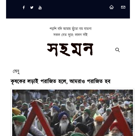
পড়শি যদি আমায় ছুঁতো যম যাতনা
সকল যেত দূরে: লালন সাঁই
মেনু
কৃষকের লড়াই পরাজিত হলে, আমরাও পরাজিত হব