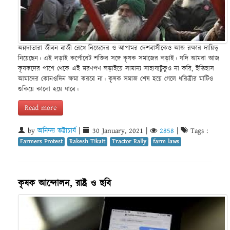
অন্নদাতারা জীবন বাজী রেখে নিজেদের ও আপামর দেশবাসীকেও আজ রক্ষার দায়িত্ব
নিয়েছেন। এই লড়াই কর্পোরেট শক্তির সঙ্গে কৃষক সমাজের লড়াই। যদি আমরা আজ
কৃষকদের পাশে থেকে এই মরণপণ লড়াইয়ে সামান্য সাহায্যটুকুও না করি, ইতিহাস
আমাদের কোনওদিন ক্ষমা করবে না। কৃষক সমাজ শেষ হয়ে গেলে ধরিত্রীর মাটিও
শুকিয়ে কালো হয়ে যাবে।
Read more
by
অনিন্দ্য ভট্টাচার্য
|
30 January, 2021
|
2858
|
Tags :
Farmers Protest
Rakesh Tikait
Tractor Rally
farm laws
কৃষক আন্দোলন, রাষ্ট্ৰ ও ছবি