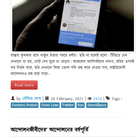
রাস্তায় কৃষকরা বসে থাকুন ঠান্ডায় গরমে বর্ষায়। ছবি না হলেই হলো। টিভিতে যেন
দেখানো না হয়, নেটে যেন ঘুরে না বেড়ায়। আজকের ফ্যাসিস্টদের ধারণা, ছবির ওপরই
সব নির্ভর করে, ছবি দেখানো কিম্বা তোলা যদি বন্ধ করে দেওয়া যায়, রাষ্ট্ৰবিরোধী
আন্দোলনও বন্ধ হয়ে যাবে।
Read more
by
সৌমিত্র ঘোষ
|
20 February, 2021
|
2418
|
Tags :
Farmers Protest
Farm Laws
Twitter
Koo
Surveillance
আন্দোলনজীবীদের’ আন্দোলনের বর্ষপূর্তি