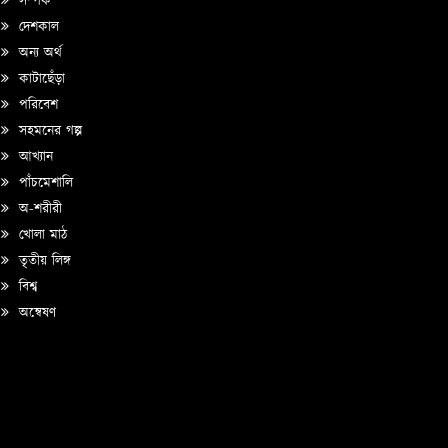
সম্পর্ক
দেশকাল
অন্য অর্থ
কাটাছেঁড়া
পরিবেশ
সহমনের গল্প
আখ্যান
পাঁচমেশালি
অ-শরীরী
খোলা মাঠ
তৃতীয় লিঙ্গ
বিশ্ব
অন্বেষণ