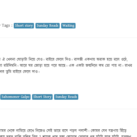
Tags :
Short story
Sunday Reads
Waiting
্কির ঐ খেলনা ঘোড়াটা নিয়ে যেও। বাইরে ফেলে দিও। বাসন্তী একথায় অবাক হয়ে বলে ওঠে,
গো বউদিমনি। আরে ঘর জোড়া হয়ে পরে আছে। এক একটা জন্মদিনে কম তো পায় না। রাখব
র তুমি বাইরে ফেলে দাও।
:
Sahomoner Galpo
Short Story
Sunday Reads
কোমর থেকে নামিয়ে রেখে নিজেও সেই ভাবে বসে পড়ল পলাশী। কোমর যেন যন্ত্রণায় ছিঁড়ে