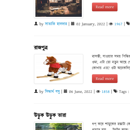
Read more
by
সাত্যকি হালদার
|
02 January, 2022
|
1967
|
রাজপুত্র
বাসন্তী, যাওয়ার সময় পিঙ
ওমা, এটা তো নতুন আছে 
কোথায় এত? ওটা অনেকদিনে
Read more
by
সিদ্ধার্থ বসু
|
06 June, 2022
|
1858
|
Tags 
উড়ুক উড়ুক তারা
ধপ্ করে শামুকের বস্তাটা 