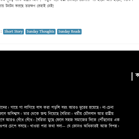
 কম দূরত্ব নাকি বল্লির বিল ? শামুক ধরে বস্তা কোমরে তোলার পর হাঁটো আর হাঁটো, যতক্ষণ
্রণায় টনটন করছে ততক্ষণ রেহাই নেই!
 :
Short Story
Sunday Thoughts
Sunday Reads
ক
মাদের। গায়ে গা লাগিয়ে বাস করা পড়শি বরং আরও দুরের হয়েছে। না-চেনা
অবিশ্বাস। তার থেকে জন্ম নিয়েছে বৈরিতা। ধর্মীয় মৌলবাদ আর রাষ্ট্রীয়
 হবে আরও বেঁধে বেঁধে। বৈরিতা মুছে ফেলে সহজ সমাজের দিকে পৌঁছনোর এক
ড়ের ওপর চেপে বসছে। খাওয়া পরা কথা বলা—­­ যে কোনও অধিকারই আজ বিপন্ন।