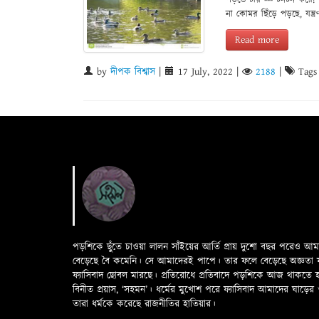
পড়তে চায় --- টনটন করে!
না কোমর ছিঁড়ে পড়ছে, যন্ত
Read more
by
দীপক বিশ্বাস
|
17 July, 2022
|
2188
|
Tags
পড়শিকে ছুঁতে চাওয়া লালন সাঁইয়ের আর্তি প্রায় দুশো বছর পরেও আ
বেড়েছে বৈ কমেনি। সে আমাদেরই পাপে। তার ফলে বেড়েছে অজ্ঞতা ফলে 
ফ্যাসিবাদ ছোবল মারছে। প্রতিরোধে প্রতিবাদে পড়শিকে আজ থাকতে
বিনীত প্রয়াস, ‘সহমন’। ধর্মের মুখোশ পরে ফ্যাসিবাদ আমাদের ঘা
তারা ধর্মকে করেছে রাজনীতির হাতিয়ার।