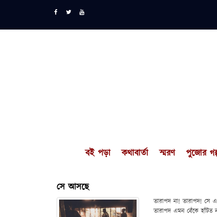
বই পড়া
কথাবার্তা
স্মরণ
পুজোর গল্
সে আসছে
তারাপদ না! তারাপদ! সে এখ
তারাপদ এমন বেঁকে হাঁটত 