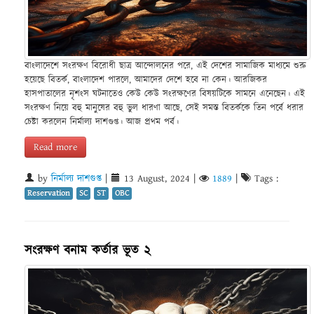
বাংলাদেশে সংরক্ষণ বিরোধী ছাত্র আন্দোলনের পরে, এই দেশের সামাজিক মাধ্যমে শুরু
হয়েছে বিতর্ক, বাংলাদেশ পারলে, আমাদের দেশে হবে না কেন। আরজিকর
হাসপাতালের নৃশংস ঘটনাতেও কেউ কেউ সংরক্ষণের বিষয়টিকে সামনে এনেছেন। এই
সংরক্ষণ নিয়ে বহু মানুষের বহু ভুল ধারণা আছে, সেই সমস্ত বিতর্ককে তিন পর্বে ধরার
চেষ্টা করলেন নির্মাল্য দাশগুপ্ত। আজ প্রথম পর্ব।
Read more
by
নির্মাল্য দাশগুপ্ত
|
13 August, 2024
|
1889
|
Tags :
Reservation
SC
ST
OBC
সংরক্ষণ বনাম কর্তার ভূত ২