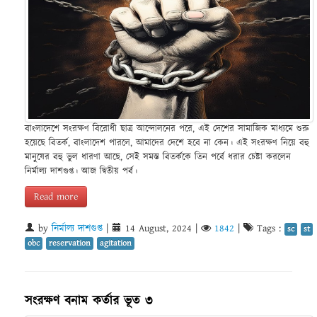
বাংলাদেশে সংরক্ষণ বিরোধী ছাত্র আন্দোলনের পরে, এই দেশের সামাজিক মাধ্যমে শুরু
হয়েছে বিতর্ক, বাংলাদেশ পারলে, আমাদের দেশে হবে না কেন। এই সংরক্ষণ নিয়ে বহু
মানুষের বহু ভুল ধারণা আছে, সেই সমস্ত বিতর্ককে তিন পর্বে ধরার চেষ্টা করলেন
নির্মাল্য দাশগুপ্ত। আজ দ্বিতীয় পর্ব।
Read more
by
নির্মাল্য দাশগুপ্ত
|
14 August, 2024
|
1842
|
Tags :
sc
st
obc
reservation
agitation
সংরক্ষণ বনাম কর্তার ভূত ৩