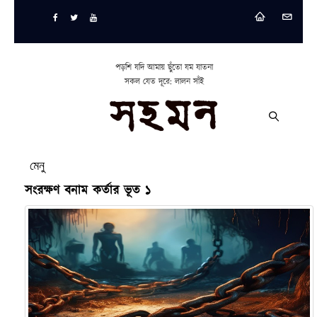
পড়শি যদি আমায় ছুঁতো যম যাতনা
সকল যেত দূরে: লালন সাঁই
মেনু
সংরক্ষণ বনাম কর্তার ভূত ১