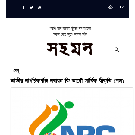
পড়শি যদি আমায় ছুঁতো যম যাতনা
সকল যেত দূরে: লালন সাঁই
মেনু
জাতীয় নাগরিকপঞ্জি নবায়ন কি আদৌ সার্বিক স্বীকৃতি পেল?