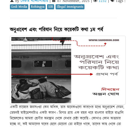
by
সৈকত বন্দ্যোপাধ্যায়
|
07 November, 2025
|
1232
|
Tags :
Godi Media
Rohingya
SIR
Illegal immigrants
অনুপ্রবেশ এবং পরিযান নিয়ে কয়েকটি কথা ১ম পর্ব
একটি রাজ্যের জনসংখ্যা কেন অধিক, তার অনেকগুলো কারণের মধ্যে অনুপ্রবেশ যেমন,
তেমনই মাইগ্রেশনটাও একটা কারণ। বিগত প্রায় এক বছর ধরে বাংলার বাইরে বাঙালি
বিদ্বেষকেও আমরা শ্রেণীর অবস্থান থেকে দেখার চেষ্টা করেছি। কোথাও কোন অত্যচার
হচ্ছে না, কই আমাদের ঘরের ছেলে মেয়েরা তো বাইরে থাকে, তাদের কাছ থেকে তো