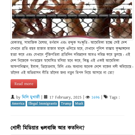
বেকারত্ব, সামাজিক বৈষম্য, বর্ণবাদ এবং বন্দুক সংস্কৃতি। আমেরিকা হচ্ছে সেই দেশ
যেখানে প্রতি বছর হাজার হাজার মানুষ গুলিতে মরে, যেখানে পুলিশ রাস্তায় কৃষ্ণাঙ্গদের
হত্যা করে এবং যেখানে পুঁজিপতিরা প্রতিদিন দরিদ্রদের আরও দরিদ্র করে তুলছে। এই
দেশ নিজেকে গণতন্ত্রের স্বঘোষিত মসিহা মনে করে, কিন্তু এই একই আমেরিকা
আফগানিস্তান, ইরাক, ভিয়েতনাম, চিলি এবং অন্যান্য অনেক দেশে রক্তের নদী ঝরিয়েছে।
তাঁদের এই অভিবাসন নীতি তাঁদের জন্য নতুন বিপদ নিয়ে আসবে না তো?
Read more
by
মিলি মুখার্জী
|
17 February, 2025
|
1696
|
Tags :
America
Illegal Immigrants
Trump
Musk
গোদী মিডিয়ার গুলবাজি আর কতদিন?