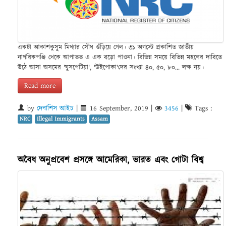
একটা আকাশকুসুম মিথ্যার সৌধ গুঁড়িয়ে গেল। ৩১ অগস্টে প্রকাশিত জাতীয়
নাগরিকপঞ্জি থেকে আপাতত এ এক বড়ো পাওনা। বিভিন্ন সময়ে বিভিন্ন মহলের দাবিতে
উঠে আসা অসমের 'ঘুসপেটিয়া', 'উইপোকা'দের সংখ্যা ৪০, ৫০, ৮০... লক্ষ নয়।
Read more
by
দেবাশিস আইচ
|
16 September, 2019
|
3456
|
Tags :
NRC
Illegal Immigrants
Assam
অবৈধ অনুপ্রবেশ প্রসঙ্গে আমেরিকা, ভারত এবং গোটা বিশ্ব