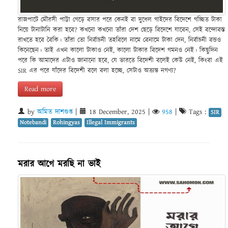
রাজপাটে মৌরসী পাট্টা গেড়ে বসার পরে কেনই বা দুধেল গাইদের বিদেশে গচ্ছিত টাকা
নিয়ে টানাটানি করা হবে? কখনো কখনো তাঁরা দেশ ছেড়ে বিদেশে যাবেন, সেই বন্দোবস্ত
রাখতে হবে বৈকি। তাঁরা তো নির্বাচনী তহবিলে নামে বেনামে টাকা দেন, নির্বাচনী বন্ডও
কিনেছেন। তাই এখন কালো টাকাও নেই, কালো টাকার বিদেশ গমনও নেই। কিছুদিন
পরে কি আমাদের এটাও জানানো হবে, যে ভারতে বিদেশী বলেই কেউ নেই, কিংবা এই
SIR এর পরে যাঁদের বিদেশী বলে বলা হচ্ছে, সেটাও অত্যন্ত নগণ্য?
Read more
by
অমিত দাশগুপ্ত
|
18 December, 2025
|
958
|
Tags :
SIR
Notebandi
Rohingyas
Illegal Immigrants
মরার আগে মরছি না ভাই