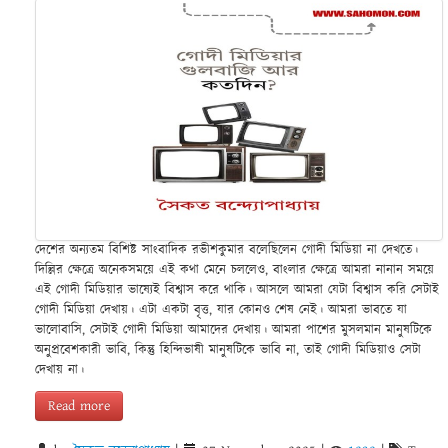
দেশের অন্যতম বিশিষ্ট সাংবাদিক রভীশকুমার বলেছিলেন গোদী মিডিয়া না দেখতে।
দিল্লির ক্ষেত্রে অনেকসময়ে এই কথা মেনে চললেও, বাংলার ক্ষেত্রে আমরা নানান সময়ে
এই গোদী মিডিয়ার ভাষ্যেই বিশ্বাস করে থাকি। আসলে আমরা যেটা বিশ্বাস করি সেটাই
গোদী মিডিয়া দেখায়। এটা একটা বৃত্ত, যার কোনও শেষ নেই। আমরা ভাবতে যা
ভালোবাসি, সেটাই গোদী মিডিয়া আমাদের দেখায়। আমরা পাশের মুসলমান মানুষটিকে
অনুপ্রবেশকারী ভাবি, কিন্তু হিন্দিভাষী মানুষটিকে ভাবি না, তাই গোদী মিডিয়াও সেটা
দেখায় না।
Read more