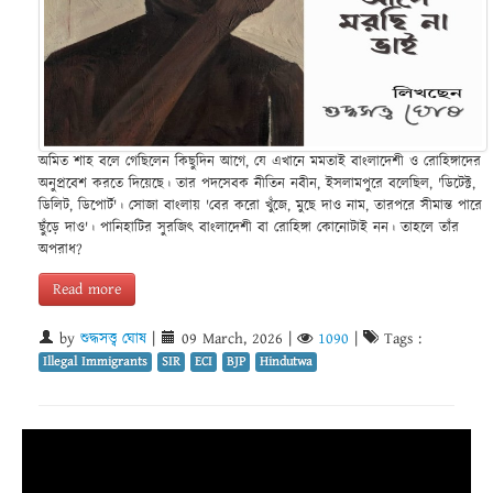
অমিত শাহ বলে গেছিলেন কিছুদিন আগে, যে এখানে মমতাই বাংলাদেশী ও রোহিঙ্গাদের
অনুপ্রবেশ করতে দিয়েছে। তার পদসেবক নীতিন নবীন, ইসলামপুরে বলেছিল, 'ডিটেক্ট,
ডিলিট, ডিপোর্ট'। সোজা বাংলায় 'বের করো খুঁজে, মুছে দাও নাম, তারপরে সীমান্ত পারে
ছুঁড়ে দাও'। পানিহাটির সুরজিৎ বাংলাদেশী বা রোহিঙ্গা কোনোটাই নন। তাহলে তাঁর
অপরাধ?
Read more
by
শুদ্ধসত্ত্ব ঘোষ
|
09 March, 2026
|
1090
|
Tags :
Illegal Immigrants
SIR
ECI
BJP
Hindutwa