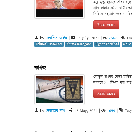
হয়ে মৃত্যু হয়েছে তাঁর। বম
প্রাণ ফাদার স্ট্যান স্বামী।
শিবিরে সহ-বন্দিদের মানবি
Read more
by
দেবাশিস আইচ
|
06 July, 2021
|
2647
|
Tag
Political Prisoners
Bhima Koregaon
Elgaar Parishad
UAPA
কাগজ
কৌতুক তখনই বেদম হাতিয়া
লক্ষ্যকেও – কিংবা বলা যা
Read more
by
দেবতোষ দাশ
|
12 May, 2024
|
1659
|
Tags