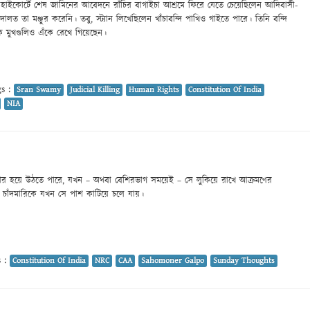
্বে হাইকোর্টে শেষ জামিনের আবেদনে রাঁচির বাগাইচা আশ্রমে ফিরে যেতে চেয়েছিলেন আদিবাসী-
 আদালত তা মঞ্জুর করেনি। তবু, স্ট্যান লিখেছিলেন খাঁচাবন্দি পাখিও গাইতে পারে। তিনি বন্দি
ক মুখগুলিও এঁকে রেখে গিয়েছেন।
s :
Sran Swamy
Judicial Killing
Human Rights
Constitution Of India
NIA
র হয়ে উঠতে পারে, যখন – অথবা বেশিরভাগ সময়েই – সে লুকিয়ে রাখে আক্রমণের
য় চাঁদমারিকে যখন সে পাশ কাটিয়ে চলে যায়।
 :
Constitution Of India
NRC
CAA
Sahomoner Galpo
Sunday Thoughts