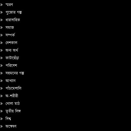
স্মরণ
পুজোর গল্প
ধারাবাহিক
সমাজ
সম্পর্ক
দেশকাল
অন্য অর্থ
কাটাছেঁড়া
পরিবেশ
সহমনের গল্প
আখ্যান
পাঁচমেশালি
অ-শরীরী
খোলা মাঠ
তৃতীয় লিঙ্গ
বিশ্ব
অন্বেষণ