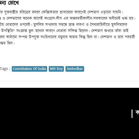
অন্য চোখে
ুক্তরাষ্ট্রীয় চরিত্রের বদলে কেন্দ্রিকতার প্রাধান্যের কারণেই দেশভাগ এড়ানো যায়নি।
রাপ্তি ও দেশভাগের অনেক আগেই কংগ্রেস-লীগ এর অন্তরবর্তীকালীন-সরকারের অধীনেই শুরু হয়।
াতীয় নেতাদের ওপরেই। মুসলিম সম্প্রদায় সম্বন্ধে ভ্রান্ত ধারণা ও সৈন্যবাহিনীতে মুসলিমদের
পস্থিতি" সংক্রান্ত ভুল তথ্যের কারণে নেতারা সন্দিগ্ধ ছিলেন। দেশভাগ রুখতে তাঁরা তাই
ডারেল কাঠামো সম্পন্ন উপযুক্ত সংবিধানের নমুনার অভাব কিন্তু ছিল না। দেশভাগ ও তার পরবর্তী
ম্ভব ছিল।
Tags :
Constitution Of India
MN Roy
Ambedkar
ক