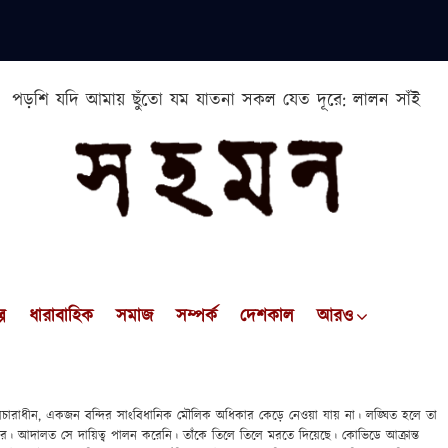
পড়শি যদি আমায় ছুঁতো যম যাতনা সকল যেত দূরে: লালন সাঁই
প
ধারাবাহিক
সমাজ
সম্পর্ক
দেশকাল
আরও
 বিচারাধীন, একজন বন্দির সাংবিধানিক মৌলিক অধিকার কেড়ে নেওয়া যায় না। লঙ্ঘিত হলে তা
ের। আদালত সে দায়িত্ব পালন করেনি। তাঁকে তিলে তিলে মরতে দিয়েছে। কোভিডে আক্রান্ত