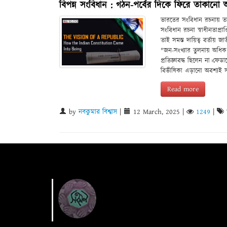
বিপন্ন সংবিধান : গঠন-পর্বের দিকে ফিরে তাকানো 
ভারতের সংবিধান রচনায় তার য
সংবিধান রচনা স্বাধীনতাপ্
তাই সমস্ত দায়িত্ব বর্তায় জ
"জন-সংখ্যার তুলনায় অধিক উ
প্রতিজ্ঞাবদ্ধ ছিলেন না।ফে
বিভীষিকা এড়ানো অবশ্যই স
Read more
by
নবকুমার বিশ্বাস
|
12 March, 2025
|
1249
|