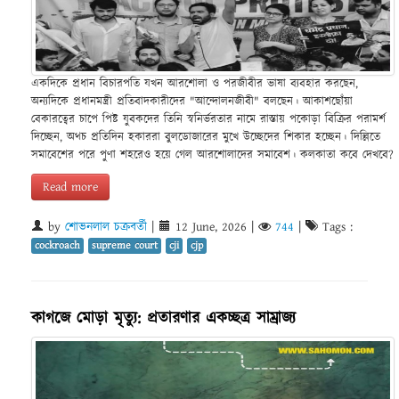
একদিকে প্রধান বিচারপতি যখন আরশোলা ও পরজীবীর ভাষা ব্যবহার করছেন,
অন্যদিকে প্রধানমন্ত্রী প্রতিবাদকারীদের "আন্দোলনজীবী" বলছেন। আকাশছোঁয়া
বেকারত্বের চাপে পিষ্ট যুবকদের তিনি স্বনির্ভরতার নামে রাস্তায় পকোড়া বিক্রির পরামর্শ
দিচ্ছেন, অথচ প্রতিদিন হকাররা বুলডোজারের মুখে উচ্ছেদের শিকার হচ্ছেন। দিল্লিতে
সমাবেশের পরে পুণা শহরেও হয়ে গেল আরশোলাদের সমাবেশ। কলকাতা কবে দেখবে?
Read more
by
শোভনলাল চক্রবর্তী
|
12 June, 2026
|
744
|
Tags :
cockroach
supreme court
cji
cjp
কাগজে মোড়া মৃত্যু: প্রতারণার একচ্ছত্র সাম্রাজ্য