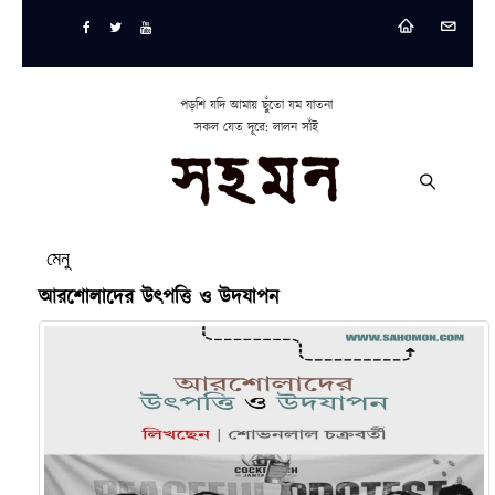
পড়শি যদি আমায় ছুঁতো যম যাতনা
সকল যেত দূরে: লালন সাঁই
মেনু
আরশোলাদের উৎপত্তি ও উদযাপন