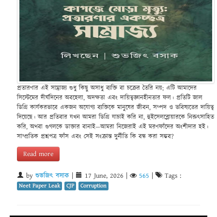
প্রতারণার এই সাম্রাজ্য শুধু কিছু অসাধু ব্যক্তি বা চক্রের তৈরি নয়; এটি আমাদের
সিস্টেমের দীর্ঘদিনের অবহেলা, অদক্ষতা এবং দায়িত্বজ্ঞানহীনতার ফল। প্রতিটি জাল
ডিগ্রি কার্যকরভাবে একজন অযোগ্য ব্যক্তিকে মানুষের জীবন, সম্পদ ও ভবিষ্যতের দায়িত্ব
দিয়েছে। আর প্রতিবার যখন আমরা ডিগ্রি যাচাই করি না, হুইসেলব্লোয়ারকে নিরুৎসাহিত
করি, অথবা গুগলকে ডাক্তার বানাই—আমরা নিজেরাই এই মরণফাঁদের অংশীদার হই।
সাম্প্রতিক প্রশ্নপত্র ফাঁস এবং সেই সংক্রান্ত দুর্নীতি কি বন্ধ করা সম্ভব?
Read more
by
শুভজিৎ বসাক
|
17 June, 2026
|
565
|
Tags :
Neet Paper Leak
CJP
Corruption