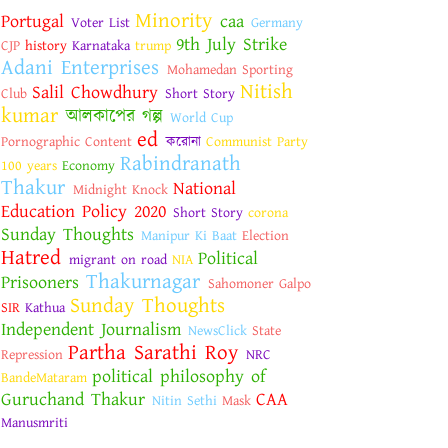
Minority
Portugal
caa
Voter List
Germany
9th July Strike
CJP
history
Karnataka
trump
Adani Enterprises
Mohamedan Sporting
Nitish
Salil Chowdhury
Club
Short Story
kumar
আলকাপের গল্প
World Cup
ed
Pornographic Content
করোনা
Communist Party
Rabindranath
100 years
Economy
Thakur
National
Midnight Knock
Education Policy 2020
Short Story
corona
Sunday Thoughts
Manipur Ki Baat
Election
Hatred
Political
migrant on road
NIA
Thakurnagar
Prisooners
Sahomoner Galpo
Sunday Thoughts
SIR
Kathua
Independent Journalism
NewsClick
State
Partha Sarathi Roy
Repression
NRC
political philosophy of
BandeMataram
Guruchand Thakur
CAA
Nitin Sethi
Mask
Manusmriti