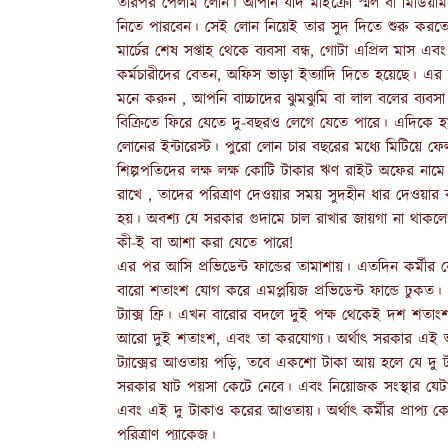
তারপর পেলাম লোন। আপনি যদি মাইক্রো স্মল বা মিডিয়াম 
নিতে পারবেন। সেই লোন নিয়েই তার সুদ দিতে শুরু করতে 
মার্চের শেষ সপ্তাহ থেকে ব্যবসা বন্ধ, গোটা এপ্রিল মাস 
কর্মচারীদের বেতন, অফিস ভাড়া ইত্যাদি দিতে হয়েছে। এর 
মনে করুন , আপনি বাচ্চাদের ঝুমঝুমি বা লাল বলের ব্যবস
বিক্রিতে ফিরে যেতে দু-বছরও লেগে যেতে পারে। এদিকে 
লোনের ইন্টারেস্ট। পুরো লোন চার বছরের মধ্যে মিটিয়ে ফে
শিল্পপতিদের লক্ষ লক্ষ কোটি টাকার ঋণ রাইট অফের নামে মু
রাখে , তাদের পরিত্রাণ দেওয়ার সময় সুদহীন ধার দেওয়ার 
হয়। অবশ্য যে সরকার গুদামে চাল রাখার জায়গা না থাকলে
কী-ই বা আশা করা যেতে পারে!
এর পর আসি প্রভিডেন্ট ফান্ডের তামাশায়। এতদিন কর্মীর
বারো শতাংশ যোগ করে এমপ্লয়িজ প্রভিডেন্ট ফান্ডে ঢুকত। 
ট্যাক্স ফ্রি। এখন বারোর বদলে দুই পক্ষ থেকেই দশ শতাং
আরো দুই শতাংশ, এবং তা করযোগ্য। অর্থাৎ সরকার এই অঙ্
ট্যাক্সের আওতায় পড়ি, তবে একশো টাকা আয় হলে যে দু ট
সরকার ষাট পয়সা কেটে নেবে। এবং নিয়োজক সংস্থার যেটা
এবং এই দু টাকাও করের আওতায়। অর্থাৎ কর্মীর প্রাপ্য ক
পরিত্রাণ প্যাকেজ।