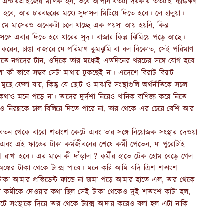
এন্টারপ্রাইজের মালিক হন, তবে আপনি যতটা দরকার ততটাই ব্যাঙ্কঋণ
হবে, আর চারবছরের মধ্যে সুদাসল মিটিয়ে দিতে হবে। লে হালুয়া।
এবং মে মাসেরও অনেকটা চলে যাচ্ছে এক পয়সা আয় হয়নি, কিন্তু
সঙ্গে এবার দিতে হবে ধারের সুদ। বাজার কিন্তু ঝিমিয়ে পড়ে আছে।
া করেন, চাঙা বাজারে যে পরিমাণ ঝুমঝুমি বা বল বিকোত, সেই পরিমাণ
হাতে নগদের টান, ওদিকে তার মধ্যেই এতদিনের খরচের সঙ্গে যোগ হবে
লা কী ভাবে সম্ভব সেটা মাথায় ঢুকছেই না। এদেশে বিরাট বিরাট
ছে ফেলা যায়, কিন্তু যে ছোট ও মাঝারি সংস্থাগুলি অর্থনীতিকে সচল
কথাও মনে পড়ে না। তাদের দুর্দশা নিয়েও খানিক বাণিজ্য করে নিতে
ও নিরন্নকে চাল বিলিয়ে দিতে পারে না, তার থেকে এর চেয়ে বেশি আর
 বেতন থেকে বারো শতাংশ কেটে এবং তার সঙ্গে নিয়োজক সংস্থার দেওয়া
এবং এই ফান্ডের টাকা কর্মজীবনের শেষে কর্মী পেতেন, যা পুরোটাই
শ রাখা হবে। এর মানে কী দাঁড়াল ? কর্মীর হাতে টেক হোম বেড়ে গেল
কের টাকা থেকে ট্যাক্স পাবে। মনে করি আমি যদি ত্রিশ শতাংশ
াকা আমার প্রভিডেন্ট ফান্ডে না জমা পড়ে আমার হাতে এল, তার থেকে
 কর্মীকে দেওয়ার কথা ছিল সেই টাকা থেকেও দুই শতাংশ কাটা হল,
েটে সংস্থাকে দিয়ে তার থেকে ট্যাক্স আদায় করেও বলা হল এটা নাকি