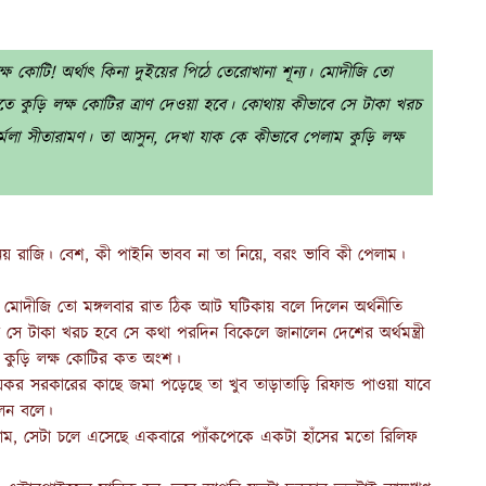
 লক্ষ কোটি! অর্থাৎ কিনা দুইয়ের পিঠে তেরোখানা শূন্য। মোদীজি তো
াতে কুড়ি লক্ষ কোটির ত্রাণ দেওয়া হবে। কোথায় কীভাবে সে টাকা খরচ
ির্মলা সীতারামণ। তা আসুন, দেখা যাক কে কীভাবে পেলাম কুড়ি লক্ষ
য় রাজি। বেশ, কী পাইনি ভাবব না তা নিয়ে, বরং ভাবি কী পেলাম।
্য। মোদীজি তো মঙ্গলবার রাত ঠিক আট ঘটিকায় বলে দিলেন অর্থনীতি
ে সে টাকা খরচ হবে সে কথা পরদিন বিকেলে জানালেন দেশের অর্থমন্ত্রী
াম কুড়ি লক্ষ কোটির কত অংশ।
কর সরকারের কাছে জমা পড়েছে তা খুব তাড়াতাড়ি রিফান্ড পাওয়া যাবে
লেন বলে।
ম, সেটা চলে এসেছে একবারে প্যাঁকপেকে একটা হাঁসের মতো রিলিফ