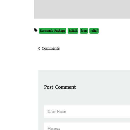
Economic Package
MSME
loan
relief
0 Comments
Post Comment