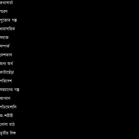
থাবার্তা
্মরণ
ুজোর গল্প
ধারাবাহিক
সমাজ
ম্পর্ক
দেশকাল
ন্য অর্থ
াটাছেঁড়া
পরিবেশ
সহমনের গল্প
আখ্যান
াঁচমেশালি
অ-শরীরী
খোলা মাঠ
ৃতীয় লিঙ্গ