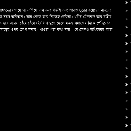
ক
ও আমাদের। গায়ে গা লাগিয়ে বাস করা পড়শি বরং আরও দুরের হয়েছে। না-চেনা
স
ে অবিশ্বাস। তার থেকে জন্ম নিয়েছে বৈরিতা। ধর্মীয় মৌলবাদ আর রাষ্ট্রীয়
প
তে হবে আরও বেঁধে বেঁধে। বৈরিতা মুছে ফেলে সহজ সমাজের দিকে পৌঁছনোর
দের ঘাড়ের ওপর চেপে বসছে। খাওয়া পরা কথা বলা—­­ যে কোনও অধিকারই আজ
স
অ
ক
প
ত