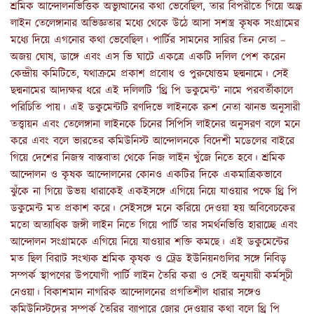
শ্রমিক আন্দোলনভিত্তিক অভ্যুত্থানের কথা ভেবেছিল, তার বিপরীতে গিয়ে অন্ধ্র
লাইন তেলেঙ্গানার অভিজ্ঞতার মধ্যে থেকে উঠে আসা সশস্ত্র কৃষক সংগ্রামের
মধ্যে দিয়ে এগনোর কথা ভেবেছিল। পার্টির সামনের সারির তিন নেতা –
অজয় ঘোষ, ডাঙ্গে এবং এস ভি ঘাটে একত্রে একটি দলিল পেশ করেন
কেন্দ্রীয় কমিটিতে, যথাক্রমে প্রকাশ প্রবোধ ও পুরুষোত্তম ছদ্মনামে। সেই
ছদ্মনামের আদ্যক্ষর ধরে এই দলিলটি ‘থ্রি পি ডকুমেন্ট’ নামে পরবর্তীকালে
পরিচিতি পায়। এই ডকুমেন্টটি রণদিভে লাইনকে রুশ নেতা ঝানভ অনুসারী
তত্ত্বায়ন এবং তেলেঙ্গানা লাইনকে চিনের সিপিসি লাইনের অনুসরণ বলে মনে
করে এবং বলে ভারতের কমিউনিস্ট আন্দোলনকে বিদেশী মডেলের বাইরে
গিয়ে দেশের নিজস্ব বাস্তবাতা থেকে নিজ লাইন খুঁজে নিতে হবে। শ্রমিক
আন্দোলন ও কৃষক আন্দোলনের কোনও একটির দিকে একমাত্রিকভাবে
ঝুঁকে না গিয়ে উভয় ধারাকেই একইসঙ্গে এগিয়ে নিয়ে যাওয়ার পক্ষে থ্রি পি
ডকুমেন্ট মত প্রকাশ করে। সেইসঙ্গে মনে করিয়ে দেওয়া হয় অবিবেচকের
মতো অত্যাধিক জঙ্গী লাইন নিতে গিয়ে পার্টি তার সমর্থনভিত্তি হারাচ্ছে এবং
আন্দোলন সংগ্রামকে এগিয়ে নিয়ে যাওয়ার শক্তি কমছে। এই ডকুমেন্টের
মত ছিল বিরাট সংখ্যক শ্রমিক কৃষক ও ট্রেড ইউনিয়নগুলির সঙ্গে নিবিড়
সম্পর্ক স্থাপণের উপযোগী পার্টি লাইন তৈরি করা ও সেই অনুযায়ী কর্মসূচী
নেওয়া। বিকাশমান নাগরিক আন্দোলনের প্রগতিশীল ধারার সঙ্গেও
কমিউনিস্টদের সম্পর্ক তৈরির ব্যাপারে জোর দেওয়ার কথা বলে থ্রি পি