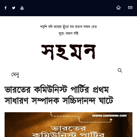
পড়শি যদি আমায় ছুঁতো যম যাতনা সকল যেত
দূরে: লালন সাঁই
মেনু
ভারতের কমিউনিস্ট পার্টির প্রথম
সাধারণ সম্পাদক সচ্চিদানন্দ ঘাটে