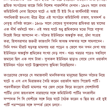
শ্রমিক সংগঠনের কাজে তিনি বিশেষ পারদর্শিতা দেখান। ১৯২৭ সালে প্রথম
কমিউনিস্ট নেতা হিসেবে ঘাটে এ আই টি ইউ সি-র কার্যনির্বাহী সভার
পদাধিকারী হনএবং ধীরে ধীরে এই সংগঠনে কমিউনিস্ট প্রভাব, মতাদর্শ ও
নেতৃত্ব প্রতিষ্ঠা করেন। ১৯২৮ সালে বোম্বের সুতাকলের শ্রমিকরা ছয় মাসের
এক দীর্ঘ ধর্মঘটে যান। এই সময় ঘাটে শুধু শ্রমিকদের মধ্যে গিয়ে বক্তৃতা
দিয়েই ফিরে আসতেন না। তাঁদের ইউনিয়নে অন্তর্ভুক্ত করা, চাঁদা সংগ্রহ
করা, হিসাবরাখার জরুরী কাজগুলি তিনি অত্যন্ত দক্ষতার সঙ্গে সামলাতেন।
তিনি যখন মীরাট ষড়যন্ত্র মামলায় ধরা পড়েন ও জেলে যান তখন দেখা যায়
ইউনিয়নে অন্তর্ভুক্ত শ্রমিকের সংখ্যা দেড় লাখ। খরচ খরচার পরেও তহবিলে
জমানো ছিল এক লাখ টাকা। সুতাকল ইউনিয়ন ছাড়াও বোম্বে প্রেস ওয়ার্কাস
ইউনিয়ন গঠনে ঘাটে উল্লেখযোগ্য ভূমিকা নিয়েছিলেন।
কংগ্রেসের ভেতরে যে সমাজবাদী মানসিকতার মানুষেরা ছিলেন তাঁদের নিয়ে
ঘাটে ও এস এস মিরাজকর তৈরি করেন ওয়ার্কাস অ্যান্ড পিজেন্ট পার্টি।
পরবর্তীকালে মীরাট মামলার পর জেল থেকে ফিরে কংগ্রেস সোশালিস্ট
পার্টির নেতা জয়প্রকাশ নারায়ণের সঙ্গে কমিউনিস্ট পার্টির তৎকালীন
সম্পাদক পি সি যোশীকে সঙ্গে নিয়ে ঘাটে বৈঠক করেন ও স্থির হয় এই দুই
পার্টি পরস্পরের সঙ্গে সম্পর্ক রেখে চলবে।