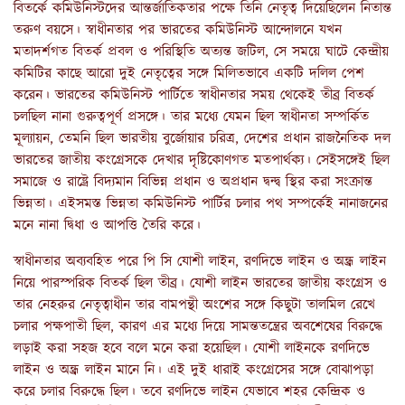
বিতর্কে কমিউনিস্টদের আন্তর্জাতিকতার পক্ষে তিনি নেতৃত্ব দিয়েছিলেন নিতান্ত
তরুণ বয়সে। স্বাধীনতার পর ভারতের কমিউনিস্ট আন্দোলনে যখন
মতাদর্শগত বিতর্ক প্রবল ও পরিস্থিতি অত্যন্ত জটিল, সে সময়ে ঘাটে কেন্দ্রীয়
কমিটির কাছে আরো দুই নেতৃত্বের সঙ্গে মিলিতভাবে একটি দলিল পেশ
করেন। ভারতের কমিউনিস্ট পার্টিতে স্বাধীনতার সময় থেকেই তীব্র বিতর্ক
চলছিল নানা গুরুত্বপূর্ণ প্রসঙ্গে। তার মধ্যে যেমন ছিল স্বাধীনতা সম্পর্কিত
মূল্যায়ন, তেমনি ছিল ভারতীয় বুর্জোয়ার চরিত্র, দেশের প্রধান রাজনৈতিক দল
ভারতের জাতীয় কংগ্রেসকে দেখার দৃষ্টিকোণগত মতপার্থক্য। সেইসঙ্গেই ছিল
সমাজে ও রাষ্ট্রে বিদ্যমান বিভিন্ন প্রধান ও অপ্রধান দ্বন্দ্ব স্থির করা সংক্রান্ত
ভিন্নতা। এইসমস্ত ভিন্নতা কমিউনিস্ট পার্টির চলার পথ সম্পর্কেই নানাজনের
মনে নানা দ্বিধা ও আপত্তি তৈরি করে।
স্বাধীনতার অব্যবহিত পরে পি সি যোশী লাইন, রণদিভে লাইন ও অন্ধ্র লাইন
নিয়ে পারস্পরিক বিতর্ক ছিল তীব্র। যোশী লাইন ভারতের জাতীয় কংগ্রেস ও
তার নেহরুর নেতৃত্বাধীন তার বামপন্থী অংশের সঙ্গে কিছুটা তালমিল রেখে
চলার পক্ষপাতী ছিল, কারণ এর মধ্যে দিয়ে সামন্ততন্ত্রের অবশেষের বিরুদ্ধে
লড়াই করা সহজ হবে বলে মনে করা হয়েছিল। যোশী লাইনকে রণদিভে
লাইন ও অন্ধ্র লাইন মানে নি। এই দুই ধারাই কংগ্রেসের সঙ্গে বোঝাপড়া
করে চলার বিরুদ্ধে ছিল। তবে রণদিভে লাইন যেভাবে শহর কেন্দ্রিক ও