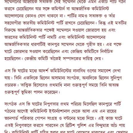
সম্মেলনের আহ্বায়ক সত্যভক্ত সেই সম্মেলন থেকে এমন একটি পার্টি গঠন
করতে চেয়েছিলেন যার সঙ্গে কমিন্টার্ন বা আন্তর্জাতিক কমিউনিস্ট
আন্দোলনের কোনও যোগ থাকবে না। পার্টির নামও সত্যভক্ত ও তাঁর
সহযোগীরা ভারতীয় কমিউনিস্ট পার্টি রাখতে চেয়েছিলেন। কিন্তু এই মতটির
বিরুদ্ধে আন্তর্জাতিকতার পক্ষেই সম্মেলনে সওয়াল জোরালো হয় এবং
ভারতের কমিউনিস্ট পার্টি নামটি এবং কমিউনিস্ট আন্দোলনের
আন্তর্জাতিকতার ধারণাটিই কানপুর সম্মেলন থেকে গৃহীত হয়। এর পক্ষে
ঘাটে জোরদার সওয়াল করেছিলেন এবং কেন্দ্রিয় কমিটিতে নির্বাচিত
হয়েছিলেন। কেন্দ্রীয় কমিটি তাঁকেই সম্পাদকের দায়িত্ব দেয়।
এস ভি ঘাটের মধ্যে আদর্শ কমিউনিস্টের নানাবিধ গুণের সমাবেশ দেখা
যায়। তিনি একদিকে ছিলেন অসামান্য সংগঠক, অন্যদিকে ছিলেন সুনিপুণ
প্রচারক। তাত্ত্বিক হিসেবেও প্রথমাধি নানা গুরুত্বপূর্ণ সময়ে তিনি অত্যন্ত
গুরুত্বপূর্ণ ভূমিকা পালন করেছেন।
সংগঠক এস ভি ঘাটের নিপুণতার প্রথম পরিচয় মিলেছিল কানপুরে পার্টি
গঠনের আগেই কমিউনিস্ট ইন্টার্ন্যাশানাল থেকে আসা এম এন রায়ের
ভ্যানগার্ড পত্রিকার গোপন সংগ্রহ ও বন্টনের মধ্যে দিয়ে। এই কাজ ঘাটে
এতই নিপুণভাবে করতে পারতেন যে ব্রিটিশ পুলিশ এর বিন্দুমাত্র আঁচ পায়
নি। কমিউনিস্ট পার্টি গঠিত হবার পর ঘাটে বোম্বেতে থাকতেন এবং সেখানে