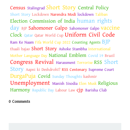
Short Story
Census
Central Policy
Stalingrad
Short Story
Lockdown
Narendra Modi
lockdown
Taliban
human rights
Election Commission of India
day
vaccine
Sahomoner Galpo
BJP
Sahomoner Galpo
Uniform Civil Code
Clock
Qatar
Qatar World Cup
BJP
Ram Ke Naam
Fifa World Cup 2022
Counting Agents
Short Story
thaali bajao
Ashoke Stambha
International
National Emblem
Mother Language Day
Covid 19
Brazil
Congress Revival
Short
RSS
Harassment
Terrorise
Story
Aapni ki DeshdrohI?
RSS Centenary
Supreme Court
DurgaPuja
Covid
Sunday Thoughts
kashmir
Unemployment
Religious
Manish Sisodia
Elon Musk
Harmony
cjp
Republic Day
Labour Law
Barisha Club
0 Comments