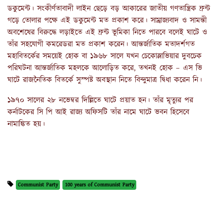
ডকুমেন্ট। সংকীর্ণতাবাদী লাইন ছেড়ে বড় আকারের জাতীয় গণতান্ত্রিক ফ্রন্ট
গড়ে তোলার পক্ষে এই ডকুমেন্ট মত প্রকাশ করে। সাম্রাজ্যবাদ ও সামন্তী
অবশেষের বিরুদ্ধে লড়াইতে এই ফ্রন্ট ভূমিকা নিতে পারবে বলেই ঘাটে ও
তাঁর সহযোগী কমরেডরা মত প্রকাশ করেন। আন্তর্জাতিক মতাদর্শগত
মহাবিতর্কের সময়েই হোক বা ১৯৬৮ সালে যখন চেকোস্লাভিয়ার দুবচেক
পরিঘটনা আন্তর্জাতিক মহলকে আলোড়িত করে, তখনই হোক – এস ভি
ঘাটে রাজনৈতিক বিতর্কে সুস্পষ্ট অবস্থান নিতে বিন্দুমাত্র দ্বিধা করেন নি।
১৯৭০ সালের ২৮ নভেম্বর দিল্লিতে ঘাটে প্রয়াত হন। তাঁর মৃত্যুর পর
কর্নাটকের সি পি আই রাজ্য অফিসটি তাঁর নামে ঘাটে ভবন হিসেবে
নামাঙ্কিত হয়।
Communist Party
100 years of Communist Party