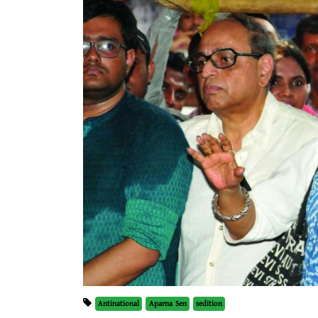
Antinational
Aparna Sen
sedition