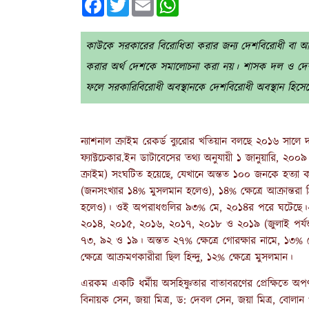
কাউকে সরকারের বিরোধিতা করার জন্য দেশবিরোধী বা আ
করার অর্থ দেশকে সমালোচনা করা নয়। শাসক দল ও দ
ফলে সরকারিবিরোধী অবস্থানকে দেশবিরোধী অবস্থান হিসে
ন্যাশনাল ক্রাইম রেকর্ড ব্যুরোর খতিয়ান বলছে ২০১৬ সা
ফ্যাক্টচেকার.ইন ডাটাবেসের তথ্য অনুযায়ী ১ জানুয়ারি, ২০০
ক্রাইম)
সংঘটিত হয়েছে, যেখানে অন্তত ১০০ জনকে হত্যা ক
(জনসংখ্যার ১৪% মুসলমান হলেও), ১৪% ক্ষেত্রে
আক্রান্তরা 
হলেও)।
ওই অপরাধগুলির ৯৩% মে, ২০১৪র পরে ঘটেছে।২
২০১৪, ২০১৫, ২০১৬, ২০১৭, ২০১৮ ও ২০১৯ (জুলাই পর্যন্ত)
৭৩, ৯২ ও ১৯। অন্তত ২৭% ক্ষেত্রে গোরক্ষার নামে, ১৩% ক
ক্ষেত্রে আক্রমণকারীরা ছিল হিন্দু, ১২% ক্ষেত্রে মুসলমান।
এরকম একটি ধর্মীয় অসহিষ্ণুতার বাতাবরণের প্রেক্ষিতে অপর
বিনায়ক সেন, জয়া মিত্র, ড: দেবল সেন, জয়া মিত্র, বোলান গঙ্গ