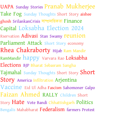
Pranab Mukherjee
UAPA
Sunday Stories
Take Fog
Sunday Thoughts
Short Story
aishee
Finance
ghosh
SrilankanCrisis
সাম্প্রদায়িকতা
Loksabha Election 2024
Capital
reunion
Adivasi
Rservation
Stan Swamy
Parliament Attack
Short Story
economy
Rhea Chakraborty
Hijab
Ram Mandir
happy
Loksabha
RamMandir
Varvara Rao
Elections
BJP
Bharat Sebasram Sangha
Short
Tajmahal
Sunday Thoughts
Short Story
Story
Arjentina
America
Infiltration
Vaccine
Eid Ul Adha
Fascism
Sahomoner Galpo
Faizan Ahmed
RALLY
Children
Short
Hate
Politics
Story
Vote Bandi
Chhattishgarh
Federalism
Bengalis
Mahabharat
farmers Protest