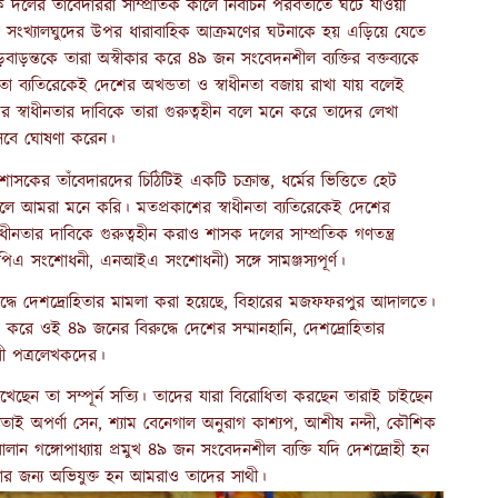
দলের তাঁবেদাররা সাম্প্রতিক কালে নির্বাচন পরবর্তীতে ঘটে যাওয়া
র্মীয় সংখ্যালঘুদের উপর ধারাবাহিক আক্রমণের ঘটনাকে হয় এড়িয়ে যেতে
ড়বাড়ন্তকে তারা অস্বীকার করে ৪৯ জন সংবেদনশীল ব্যক্তির বক্তব্যকে
নতা ব্যতিরেকেই
দেশের অখন্ডতা ও স্বাধীনতা বজায় রাখা যায় বলেই
র স্বাধীনতার দাবিকে তারা গুরুত্বহীন বলে মনে করে তাদের লেখা
িসেবে ঘোষণা করেন।
াসকের তাঁবেদারদের চিঠিটিই একটি চক্রান্ত, ধর্মের ভিত্তিতে হেট
ত বলে আমরা মনে করি। মতপ্রকাশের স্বাধীনতা ব্যতিরেকেই
দেশের
াধীনতার দাবিকে
গুরুত্বহীন করাও শাসক দলের সাম্প্রতিক গণতন্ত্র
এ সংশোধনী, এনআইএ সংশোধনী) সঙ্গে সামঞ্জস্যপূর্ণ।
ুদ্ধে দেশদ্রোহিতার মামলা করা হয়েছে, বিহারের মজফফরপুর আদালতে।
রে ওই ৪৯ জনের বিরুদ্ধে দেশের সম্মানহানি, দেশদ্রোহিতার
রী পত্রলেখকদের।
ন তা সম্পূর্ন সত্যি। তাদের যারা বিরোধিতা করছেন তারাই চাইছেন
 তাই অপর্ণা সেন, শ্যাম বেনেগাল অনুরাগ কাশ্যপ, আশীষ নন্দী, কৌশিক
লান গঙ্গোপাধ্যায় প্রমুখ ৪৯ জন সংবেদনশীল ব্যক্তি যদি দেশদ্রোহী হন
র জন্য অভিযুক্ত
হন আমরাও তাদের সাথী।