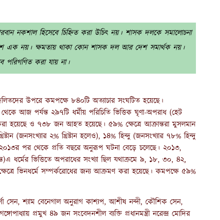
রবান নকশাল হিসেবে চিহ্নিত করা উচিৎ নয়। শাসক দলকে সমালোচনা
েশ এক নয়। ক্ষমতায় থাকা কোন শাসক দল আর দেশ সমার্থক নয়।
বে পরিগণিত করা যায় না।
লে দলিতদের উপরে কমপক্ষে ৮৪০টি অত্যাচার সংঘটিত হয়েছে।
৯ থেকে আজ পর্যন্ত
২৯৭টি ধর্মীয় পরিচিতি ভিত্তিক ঘৃণা-অপরাধ (হেট
রা হয়েছে ও ৭৩৮ জন আহত হয়েছে। ৫৯% ক্ষেত্রে আক্রান্তরা মুসলমান
খ্রিষ্টান (জনসংখ্যার ২% খ্রিষ্টান হলেও), ১৪% হিন্দু (জনসংখ্যার ৭৮% হিন্দু
০১৩র পর থেকে প্রতি বছরে অনুরূপ ঘটনা বেড়ে চলেছে। ২০১৩,
এ ধর্মের ভিত্তিতে অপরাধের সংখ্যা ছিল যথাক্রমে ৯, ১৮, ৩০, ৪২,
্ষেত্রে ভিনধর্মে সম্পর্করোধের জন্য আক্রমণ করা হয়েছে। কমপক্ষে ৫৯%
্ণা সেন, শ্যাম বেনেগাল অনুরাগ কাশ্যপ, আশীষ নন্দী, কৌশিক সেন,
োপাধ্যায় প্রমুখ ৪৯ জন সংবেদনশীল ব্যক্তি প্রধানমন্ত্রী নরেন্দ্র মোদির