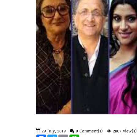
29 July, 2019
0 Comment(s)
2807 view(s)
Facebook
Twitter
Email
WhatsApp