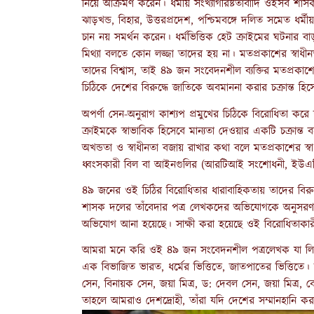
নিয়ে আক্রমণ করেন। ধর্মীয় সংখ্যাগরিষ্টতাবাদি ওইসব শাসক 
ঝাড়খন্ড, বিহার, উত্তরপ্রদেশ, পশ্চিমবঙ্গে দলিত সমেত ধ
চান নয় সমর্থন করেন। ধর্মভিত্তিক হেট ক্রাইমের ঘটনার বা
মিথ্যা বলতে কোন লজ্জা তাদের হয় না।
মতপ্রকাশের স্বাধী
তাদের বিশ্বাস, তাই ৪৯ জন সংবেদনশীল ব্যক্তির মতপ্রকাশে
চিঠিকে দেশের বিরুদ্ধে জাতিকে অবমাননা করার চক্রান্ত হ
অপর্ণা সেন-অনুরাগ কাশ্যপ প্রমুখের চিঠিকে বিরোধিতা করে শ
ক্রাইমকে স্বাভাবিক হিসেবে মান্যতা দেওয়ার একটি চক্রান্
অখন্ডতা ও স্বাধীনতা বজায় রাখার
কথা বলে মতপ্রকাশের স্ব
ধ্বংসকারী বিল বা আইনগুলির (আরটিআই সংশোধনী, ইউএপি
৪৯ জনের ওই চিঠির বিরোধিতার ধারাবাহিকতায় তাদের বির
শাসক দলের তাঁবেদার পত্র লেখকদের অভিযোগকে অনুসরণ ক
অভিযোগ আনা হয়েছে। সাক্ষী করা হয়েছে ওই বিরোধিতাকা
আমরা মনে করি ওই ৪৯ জন সংবেদনশীল পত্রলেখক যা লিখেছে
এক বিভাজিত ভারত, ধর্মের ভিত্তিতে, জাতপাতের ভিত্তিতে।
সেন, বিনায়ক সেন, জয়া মিত্র, ড: দেবল সেন, জয়া মিত্র, বো
তাহলে আমরাও দেশদ্রোহী, তাঁরা যদি দেশের সম্মানহানি করা