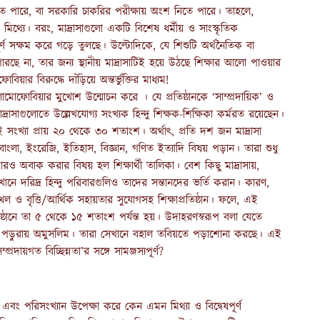
সতে পারে, বা সরকারি চাকরির পরীক্ষায় অংশ নিতে পারে। তাহলে,
থ্যে। বরং, মাদ্রাসাগুলো একটি বিশেষ ধর্মীয় ও সাংস্কৃতিক
্পূর্ণ সক্ষম করে গড়ে তুলছে। উল্টোদিকে, যে শিশুটি অর্থনৈতিক বা
ছে না, তার জন্য স্থানীয় মাদ্রাসাটিই হয়ে উঠছে শিক্ষার আলো পাওয়ার
়ার বিরুদ্ধে দাঁড়িয়ে অন্তর্ভুক্তির মাধ্যম!
ইসলামোফোবিয়ার মুখোশ উন্মোচন করে । যে প্রতিষ্ঠানকে ‘সাম্প্রদায়িক’ ও
াদ্রাসাগুলোতে উল্লেখযোগ্য সংখ্যক হিন্দু শিক্ষক-শিক্ষিকা কর্মরত রয়েছেন।
, এই সংখ্যা প্রায় ২০ থেকে ৩০ শতাংশ। অর্থাৎ, প্রতি দশ জন মাদ্রাসা
বাংলা, ইংরেজি, ইতিহাস, বিজ্ঞান, গণিত ইত্যাদি বিষয় পড়ান। তারা শুধু
 অবাক করার বিষয় হল শিক্ষার্থী তালিকা। বেশ কিছু মাদ্রাসায়,
েখানে দরিদ্র হিন্দু পরিবারগুলিও তাদের সন্তানদের ভর্তি করান। কারণ,
ল ও বৃত্তি/আর্থিক সহায়তার সুযোগসহ শিক্ষাপ্রতিষ্ঠান। ফলে, এই
্রতিষ্ঠানে তা ৫ থেকে ১৫ শতাংশ পর্যন্ত হয়। উদাহরণস্বরূপ বলা যেতে
তাংশ পড়ুরায় অমুসলিম। তারা সেখানে বহাল তবিয়তে পড়াশোনা করছে। এই
রদায়গত বিচ্ছিন্নতা’র সঙ্গে সামঞ্জস্যপূর্ণ?
এবং পরিসংখ্যান উপেক্ষা করে কেন এমন মিথ্যা ও বিদ্বেষপূর্ণ