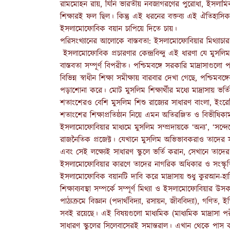
রামমোহন রায়, যিনি ভারতীয় নবজাগরণের পুরোধা, ইসলামিক দর
শিক্ষারই ফল ছিল। কিন্তু এই ধরনের বক্তব্য এই ঐতিহাসিক স
ইসলামোফোবিক বয়ান চাপিয়ে দিতে চায়।
পরিসংখ্যানের আলোকে বাস্তবতা: ইসলামোফোবিয়ার মিথ্যাচার
ইসলামোফোবিক প্রচারণার কেন্দ্রবিন্দু এই ধারণা যে মুসলিম প
বাস্তবতা সম্পূর্ণ বিপরীত। পশ্চিমবঙ্গে সরকারি মাদ্রাসাগুলো 
বিভিন্ন স্বাধীন শিক্ষা সমীক্ষায় বারবার দেখা গেছে, পশ্চিম
পড়াশোনা করে। মোট মুসলিম শিক্ষার্থীর মধ্যে মাদ্রাসায় 
শতাংশেরও বেশি মুসলিম শিশু রাজ্যের সাধারণ বাংলা, ইংরেজি 
শতাংশের শিক্ষাপ্রতিষ্ঠান নিয়ে এমন অতিরঞ্জিত ও বিভীষ
ইসলামোফোবিয়ার মাধ্যমে মুসলিম সম্প্রদায়কে ‘অন্য’, ‘সন্দে
রাজনৈতিক প্রজেক্ট। যেখানে মুসলিম অভিভাবকরাও তাদের সন্তান
এবং সেই লক্ষ্যেই সাধারণ স্কুলে ভর্তি করান, সেখানে তাদে
ইসলামোফোবিয়ার কারণে তাদের নাগরিক অধিকার ও সংস্ক
ইসলামোফোবিক বয়ানটি দাবি করে মাদ্রাসায় শুধু কুরআন-হাদিস 
শিক্ষাব্যবস্থা সম্পর্কে সম্পূর্ণ মিথ্যা ও ইসলামোফোবিয়ার উসকা
পাঠ্যক্রমে বিজ্ঞান (পদার্থবিদ্যা, রসায়ন, জীববিদ্যা), গণিত
সবই রয়েছে। এই বিষয়গুলো মাধ্যমিক (মাধ্যমিক মাদ্রাসা পরীক
সাধারণ স্কুলের সিলেবাসেরই সমান্তরাল। এখান থেকে পাস করে 