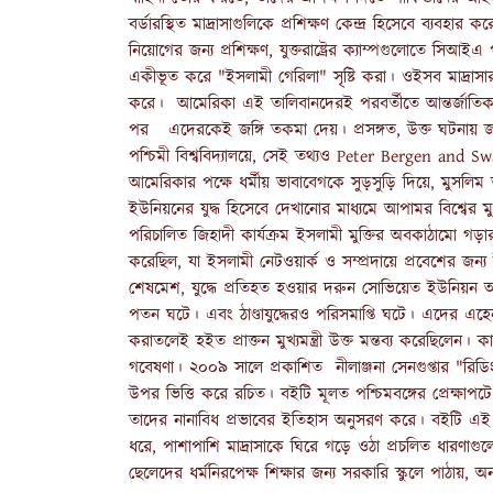
বর্ডারস্থিত মাদ্রাসাগুলিকে প্রশিক্ষণ কেন্দ্র হিসেবে ব্যবহার
নিয়োগের জন্য প্রশিক্ষণ, যুক্তরাষ্ট্রের ক্যাম্পগুলোতে সিআ
একীভূত করে "ইসলামী গেরিলা" সৃষ্টি করা। ওইসব মাদ্রাসার 
করে। আমেরিকা এই তালিবানদেরই পরবর্তীতে আন্তর্জাতিক শত্
পর এদেরকেই জঙ্গি তকমা দেয়। প্রসঙ্গত, উক্ত ঘটনায় জড়িত ব্
পশ্চিমী বিশ্ববিদ্যালয়ে, সেই তথ্যও Peter Bergen and Swat
আমেরিকার পক্ষে ধর্মীয় ভাবাবেগকে সুড়সুড়ি দিয়ে, মুসলিম 
ইউনিয়নের যুদ্ধ হিসেবে দেখানোর মাধ্যমে আপামর বিশ্বের মু
পরিচালিত জিহাদী কার্যক্রম ইসলামী মুক্তির অবকাঠামো গড়
করেছিল, যা ইসলামী নেটওয়ার্ক ও সম্প্রদায়ে প্রবেশের জন
শেষমেশ, যুদ্ধে প্রতিহত হওয়ার দরুন সোভিয়েত ইউনিয়ন আ
পতন ঘটে। এবং ঠাণ্ডাযুদ্ধেরও পরিসমাপ্তি ঘটে। এদের এহ
করাতলেই হইত প্রাক্তন মুখ্যমন্ত্রী উক্ত মন্তব্য করেছিলেন।
গবেষণা। ২০০৯ সালে প্রকাশিত নীলাঞ্জনা সেনগুপ্তার "রিড
উপর ভিত্তি করে রচিত। বইটি মূলত পশ্চিমবঙ্গের প্রেক্ষাপটে 
তাদের নানাবিধ প্রভাবের ইতিহাস অনুসরণ করে। বইটি এই প্রসঙ্
ধরে, পাশাপাশি মাদ্রাসাকে ঘিরে গড়ে ওঠা প্রচলিত ধারণা
ছেলেদের ধর্মনিরপেক্ষ শিক্ষার জন্য সরকারি স্কুলে পাঠায়,