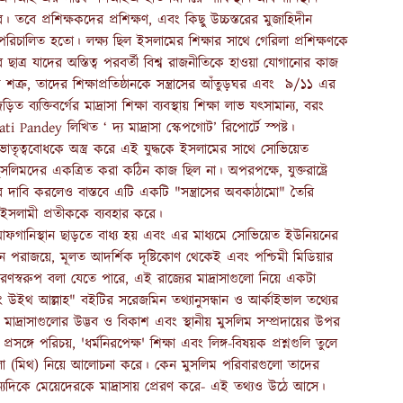
 করে। তবে প্রশিক্ষকদের প্রশিক্ষণ, এবং কিছু উচ্চস্তরের মুজাহিদীন
ইএ পরিচালিত হতো। লক্ষ্য ছিল ইসলামের শিক্ষার সাথে গেরিলা প্রশিক্ষণকে
ছাত্র যাদের অস্তিত্ব পরবর্তী বিশ্ব রাজনীতিকে হাওয়া যোগানোর কাজ
রু, তাদের শিক্ষাপ্রতিষ্ঠানকে সন্ত্রাসের আঁতুড়ঘর এবং ৯/১১ এর
যক্তিবর্গের মাদ্রাসা শিক্ষা ব্যবস্থায় শিক্ষা লাভ যৎসামান্য, বরং
i Pandey লিখিত ‘ দ্য মাদ্রাসা স্কেপগোট’ রিপোর্টে স্পষ্ট।
ভাতৃত্ববোধকে অস্ত্র করে এই যুদ্ধকে ইসলামের সাথে সোভিয়েত
সলিমদের একত্রিত করা কঠিন কাজ ছিল না। অপরপক্ষে, যুক্তরাষ্ট্রে
ার দাবি করলেও বাস্তবে এটি একটি "সন্ত্রাসের অবকাঠামো" তৈরি
্য ইসলামী প্রতীককে ব্যবহার করে।
ফগানিস্থান ছাড়তে বাধ্য হয় এবং এর মাধ্যমে সোভিয়েত ইউনিয়নের
েন পরাজয়ে, মূলত আদর্শিক দৃষ্টিকোণ থেকেই এবং পশ্চিমী মিডিয়ার
 কারণস্বরুপ বলা যেতে পারে, এই রাজ্যের মাদ্রাসাগুলো নিয়ে একটা
িং উইথ আল্লাহ" বইটির সরেজমিন তথ্যানুসন্ধান ও আর্কাইভাল তথ্যের
মাদ্রাসাগুলোর উদ্ভব ও বিকাশ এবং স্থানীয় মুসলিম সম্প্রদায়ের উপর
গে পরিচয়, 'ধর্মনিরপেক্ষ' শিক্ষা এবং লিঙ্গ-বিষয়ক প্রশ্নগুলি তুলে
গুলো (মিথ) নিয়ে আলোচনা করে। কেন মুসলিম পরিবারগুলো তাদের
 অন্যদিকে মেয়েদেরকে মাদ্রাসায় প্রেরণ করে- এই তথ্যও উঠে আসে।