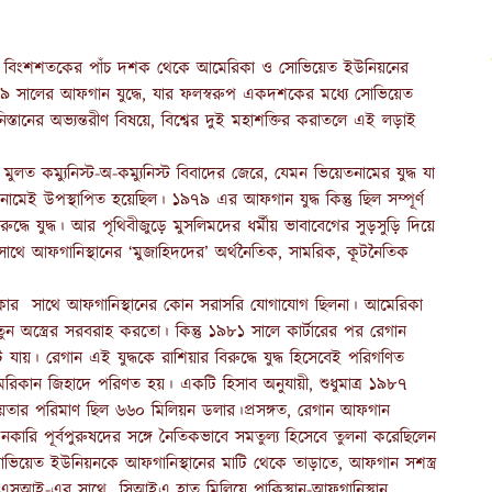
র উত্তর বিংশশতকের পাঁচ দশক থেকে আমেরিকা ও সোভিয়েত ইউনিয়নের
ে ১৯৭৯ সালের আফগান যুদ্ধে, যার ফলস্বরুপ একদশকের মধ্যে সোভিয়েত
্তানের অভ্যন্তরীণ বিষয়ে, বিশ্বের দুই মহাশক্তির করাতলে এই লড়াই
ুলত কম্যুনিস্ট-অ-কম্যুনিস্ট বিবাদের জেরে, যেমন ভিয়েতনামের যুদ্ধ যা
ধ নামেই উপস্থাপিত হয়েছিল। ১৯৭৯ এর আফগান যুদ্ধ কিন্তু ছিল সম্পূর্ণ
দ্ধে যুদ্ধ। আর পৃথিবীজুড়ে মুসলিমদের ধর্মীয় ভাবাবেগের সুড়সুড়ি দিয়ে
থে আফগানিস্থানের ‘মুজাহিদদের’ অর্থনৈতিক, সামরিক, কূটনৈতিক
মেরিকার সাথে আফগানিস্থানের কোন সরাসরি যোগাযোগ ছিলনা। আমেরিকা
ুন অস্ত্রের সরবরাহ করতো। কিন্তু ১৯৮১ সালে কার্টারের পর রেগান
ে যায়। রেগান এই যুদ্ধকে রাশিয়ার বিরুদ্ধে যুদ্ধ হিসেবেই পরিগণিত
ান জিহাদে পরিণত হয়। একটি হিসাব অনুযায়ী, শুধুমাত্র ১৯৮৭
়তার পরিমাণ ছিল ৬৬০ মিলিয়ন ডলার।প্রসঙ্গত, রেগান আফগান
নকারি পূর্বপুরুষদের সঙ্গে নৈতিকভাবে সমতুল্য হিসেবে তুলনা করেছিলেন
য়েত ইউনিয়নকে আফগানিস্থানের মাটি থেকে তাড়াতে, আফগান সশস্ত্র
 আইএসআই-এর সাথে সিআইএ হাত মিলিয়ে পাকিস্থান-আফগানিস্থান