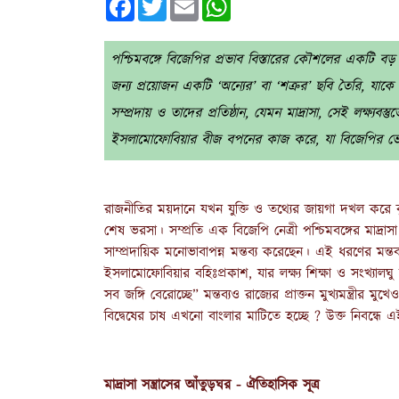
পশ্চিমবঙ্গে বিজেপির প্রভাব বিস্তারের কৌশলের একটি বড় অ
জন্য প্রয়োজন একটি ‘অন্যের’ বা ‘শত্রুর’ ছবি তৈরি, যাকে
সম্প্রদায় ও তাদের প্রতিষ্ঠান, যেমন মাদ্রাসা, সেই লক্ষ্যব
ইসলামোফোবিয়ার বীজ বপনের কাজ করে, যা বিজেপির ভোটব
রাজনীতির ময়দানে যখন যুক্তি ও তথ্যের জায়গা দখল করে কু
শেষ ভরসা। সম্প্রতি এক বিজেপি নেত্রী পশ্চিমবঙ্গের মাদ্রাস
সাম্প্রদায়িক মনোভাবাপন্ন মন্তব্য করেছেন। এই ধরণের মন্
ইসলামোফোবিয়ার বহিঃপ্রকাশ, যার লক্ষ্য শিক্ষা ও সংখ্যালঘু স
সব জঙ্গি বেরোচ্ছে” মন্তব্যও রাজ্যের প্রাক্তন মুখ্যমন্ত
বিদ্বেষের চাষ এখনো বাংলার মাটিতে হচ্ছে ? উক্ত নিবন্
মাদ্রাসা সন্ত্রাসের আঁতুড়ঘর - ঐতিহাসিক সূত্র