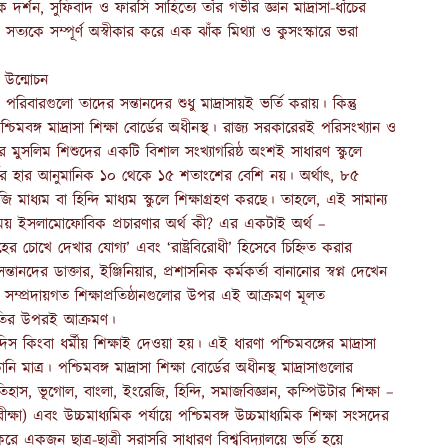
্শন, সুফিবাদ ও ফারসি সাহিত্যে তাঁর গভীর জ্ঞান মাদ্রাসা-ধাঁচের
ত্যকে সম্পূর্ণ অস্বীকার করে এক ঝাঁক মিথ্যা ও কুসংস্কারে ভরা
 উন্মোচন
রিবারগুলো তাদের সন্তানদের শুধু মাদ্রাসায়ই ভর্তি করায়। কিন্তু
পশ্চিমবঙ্গ মাদ্রাসা শিক্ষা বোর্ডের অধীনস্থ। রাজ্য সরকারেরই পরিসংখ্যান ও
বঙ্গের মুসলিম শিশুদের একটি বিশাল সংখ্যাগরিষ্ঠ অংশই সাধারণ স্কুলে
ভর্তির হার আনুমানিক ১০ থেকে ১৫ শতাংশের বেশি নয়। অর্থাৎ, ৮৫
মাধ্যম বা হিন্দি মাধ্যম স্কুলে শিক্ষাগ্রহণ করছে। তাহলে, এই সামান্য
িকাময় ইসলামোফোবিক প্রচারণার অর্থ কী? এর একটাই অর্থ –
হের চোখে দেখার যোগ্য’ এবং ‘রাষ্ট্রবিরোধী’ হিসেবে চিহ্নিত করার
দের ডাক্তার, ইঞ্জিনিয়ার, প্রশাসনিক কর্মকর্তা বানানোর স্বপ্ন দেখেন
র সম্প্রদায়গত শিক্ষাপ্রতিষ্ঠানগুলোর উপর এই আক্রমণ মূলত
ৃতির উপরই আক্রমণ।
কিংবা ধর্মীয় শিক্ষাই দেওয়া হয়। এই ধারণা পশ্চিমবঙ্গের মাদ্রাসা
নি মাত্র। পশ্চিমবঙ্গ মাদ্রাসা শিক্ষা বোর্ডের অধীনস্থ মাদ্রাসাগুলোর
, ইতিহাস, ভূগোল, বাংলা, ইংরেজি, হিন্দি, সমাজবিজ্ঞান, কম্পিউটার শিক্ষা –
্ষা) এবং উচ্চমাধ্যমিক পর্যায়ে পশ্চিমবঙ্গ উচ্চমাধ্যমিক শিক্ষা সংসদের
একজন ছাত্র-ছাত্রী সরাসরি সাধারণ বিশ্ববিদ্যালয়ে ভর্তি হয়ে