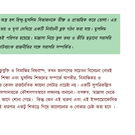
স্ত্র হল হিন্দু-মুসলিম বিভাজনকে তীক্ষ্ণ ও প্রাত্যহিক করে তোলা। এর
 ভয় ও ঘৃণা দেখিয়ে একটি নির্বাচনী ব্লক গঠন করা যায়। মুসলিম
স্তুতেই পরিণত হয়েছে। মাদ্রাসা নিয়ে ভুল তথ্য ও ভীতি ছড়ানো সরাসরি
্যাংক রাজনীতির সঙ্গে সরাসরি সম্পর্কিত।
যুক্তি ও বিভ্রান্তির বিষবাষ্প, তখন জনগণের সচেতন বিবেচনা বোধই
া শিক্ষা এবং মুসলিম শিশুদের সম্পর্কে অগভীর, বিভ্রান্তিকর ও
তব্য কেবল রাজনৈতিক ফায়দা লোটার প্রচেষ্টা নয়। একটি সুপরিকল্পিত
ম্প্রদায়কে কৌশলগতভাবে লক্ষ্যবস্তু বানানো। প্রসঙ্গত, ‘মাদ্রাসা থেকে
্রীর মুখেও আগে শোনা গেছে। কিন্তু কেন এই ধারণা এবং এই ইসলামোফোবিক
ধে এই ধারণার একটু শিকড়ে গিয়ে আলোচনার ও বোঝার চেষ্টা করা হবে ।