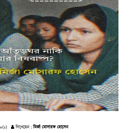
w(s)
লিখেছেন :
মির্জা মোসারফ হোসেন