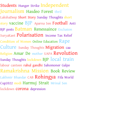
Independent
Students
Hunger Strike
Journalism
Hasdeo Forest
thril
LakshaDeep
Short Story
Sunday Thoughts
short
BJP
vaccine
Football
story
Aparna Sen
Anti
Batman
Renessaince
BJP posts
Exclusion
Polarisation
SuryaKant
Income Tax Relief
Rape
Condition of Women
Online Education
Culture
Migration
Sunday Thoughts
caa
Revolution
Amar De
Religion
mother
UAPA
local train
BJP
Sunday Thoughts
lockdown
labour canteen
rahul gandhi
Sahomoner Galpo
Ramakrishna Mission
Book Review
Rohingya
Lakhmir Bhandar
CAB
Fifa World
Harmuj Strait
Cup2022
modi
Mrinal Sen
corona
lockdown
depression