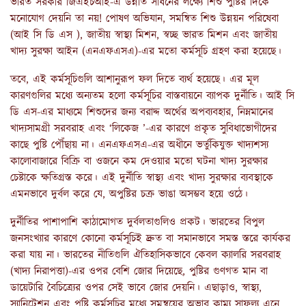
ভারত সরকার জিএইচআই-এ উন্নতি সাধনের লক্ষ্যে শিশু পুষ্টির দিকে
মনোযোগ দেয়নি তা নয়! পোষণ অভিযান, সমন্বিত শিশু উন্নয়ন পরিষেবা
(আই সি ডি এস ), জাতীয় স্বাস্থ্য মিশন, স্বচ্ছ ভারত মিশন এবং জাতীয়
খাদ্য সুরক্ষা আইন (এনএফএসএ)-এর মতো কর্মসূচি গ্রহণ করা হয়েছে।
তবে, এই কর্মসূচিগুলি আশানুরূপ ফল দিতে ব্যর্থ হয়েছে। এর মূল
কারণগুলির মধ্যে অন্যতম হলো কর্মসূচির বাস্তবায়নে ব্যাপক দুর্নীতি। আই সি
ডি এস-এর মাধ্যমে শিশুদের জন্য বরাদ্দ অর্থের অপব্যবহার, নিম্নমানের
খাদ্যসামগ্রী সরবরাহ এবং ‘লিকেজ ’-এর কারণে প্রকৃত সুবিধাভোগীদের
কাছে পুষ্টি পৌঁছায় না। এনএফএসএ-এর অধীনে ভর্তুকিযুক্ত খাদ্যশস্য
কালোবাজারে বিক্রি বা ওজনে কম দেওয়ার মতো ঘটনা খাদ্য সুরক্ষার
চেষ্টাকে ক্ষতিগ্রস্ত করে। এই দুর্নীতি স্বাস্থ্য এবং খাদ্য সুরক্ষার ব্যবস্থাকে
এমনভাবে দুর্বল করে যে, অপুষ্টির চক্র ভাঙা অসম্ভব হয়ে ওঠে।
দুর্নীতির পাশাপাশি কাঠামোগত দুর্বলতাগুলিও প্রকট। ভারতের বিপুল
জনসংখ্যার কারণে কোনো কর্মসূচিই দ্রুত বা সমানভাবে সমস্ত স্তরে কার্যকর
করা যায় না। ভারতের নীতিগুলি ঐতিহাসিকভাবে কেবল ক্যালরি সরবরাহ
(খাদ্য নিরাপত্তা)-এর ওপর বেশি জোর দিয়েছে, পুষ্টির গুণগত মান বা
ডায়েটারি বৈচিত্র্যের ওপর সেই ভাবে জোর দেয়নি। এছাড়াও, স্বাস্থ্য,
স্যানিটেশন এবং পুষ্টি কর্মসূচির মধ্যে সমন্বয়ের অভাব কাম্য সাফল্য এনে