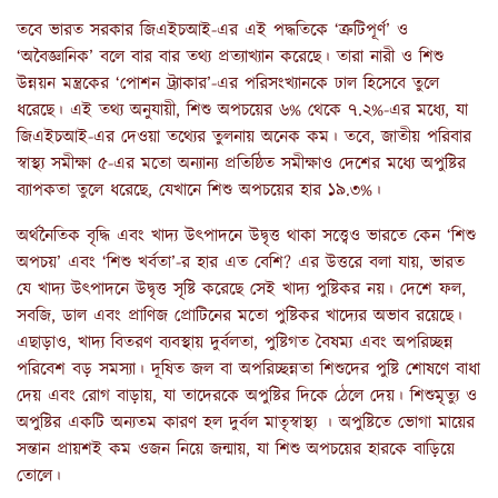
তবে ভারত সরকার জিএইচআই-এর এই পদ্ধতিকে ‘ত্রুটিপূর্ণ’ ও
‘অবৈজ্ঞানিক’ বলে বার বার তথ্য প্রত্যাখ্যান করেছে। তারা নারী ও শিশু
উন্নয়ন মন্ত্রকের ‘পোশন ট্র্যাকার’-এর পরিসংখ্যানকে ঢাল হিসেবে তুলে
ধরেছে। এই তথ্য অনুযায়ী, শিশু অপচয়ের ৬% থেকে ৭.২%-এর মধ্যে, যা
জিএইচআই-এর দেওয়া তথ্যের তুলনায় অনেক কম। তবে, জাতীয় পরিবার
স্বাস্থ্য সমীক্ষা ৫-এর মতো অন্যান্য প্রতিষ্ঠিত সমীক্ষাও দেশের মধ্যে অপুষ্টির
ব্যাপকতা তুলে ধরেছে, যেখানে শিশু অপচয়ের হার ১৯.৩%।
অর্থনৈতিক বৃদ্ধি এবং খাদ্য উৎপাদনে উদ্বৃত্ত থাকা সত্ত্বেও ভারতে কেন ‘শিশু
অপচয়’ এবং ‘শিশু খর্বতা’-র হার এত বেশি? এর উত্তরে বলা যায়, ভারত
যে খাদ্য উৎপাদনে উদ্বৃত্ত সৃষ্টি করেছে সেই খাদ্য পুষ্টিকর নয়। দেশে ফল,
সবজি, ডাল এবং প্রাণিজ প্রোটিনের মতো পুষ্টিকর খাদ্যের অভাব রয়েছে।
এছাড়াও, খাদ্য বিতরণ ব্যবস্থায় দুর্বলতা, পুষ্টিগত বৈষম্য এবং অপরিচ্ছন্ন
পরিবেশ বড় সমস্যা। দূষিত জল বা অপরিচ্ছন্নতা শিশুদের পুষ্টি শোষণে বাধা
দেয় এবং রোগ বাড়ায়, যা তাদেরকে অপুষ্টির দিকে ঠেলে দেয়। শিশুমৃত্যু ও
অপুষ্টির একটি অন্যতম কারণ হল দুর্বল মাতৃস্বাস্থ্য । অপুষ্টিতে ভোগা মায়ের
সন্তান প্রায়শই কম ওজন নিয়ে জন্মায়, যা শিশু অপচয়ের হারকে বাড়িয়ে
তোলে।