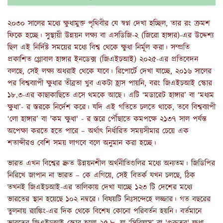
২০৩০ সালের মধ্যে ক্ষুধামুক্ত পৃথিবীর যে স্বপ্ন দেখা হচ্ছিল, তার রং ক্রমশ
ফিকে হচ্ছে। সুস্থায়ী উন্নয়ন লক্ষ্য বা এসডিজি-২ (জিরো হাঙ্গার)-এর উদ্দেশ্য
ছিল এই নির্দিষ্ট সময়ের মধ্যে বিশ্ব থেকে ক্ষুধা নির্মূল করা। সম্প্রতি
প্রকাশিত গ্লোবাল হাঙ্গার ইনডেক্স (জিএইচআই) ২০২৫-এর প্রতিবেদন
বলছে, সেই লক্ষ্য অধরাই থেকে যাবে। রিপোর্টে দেখা যাচ্ছে, ২০১৬ সালের
পর বিশ্বব্যাপী ক্ষুধার তীব্রতা খুব একটা হ্রাস পায়নি, বরং জিএইচআই স্কোর
১৮.৩-এর কাছাকাছিতে এসে থমকে আছে। এটি ‘মডারেট হাঙ্গার’ বা ‘মধ্যম
ক্ষুধা’- র স্তরকে নির্দেশ করে। যদি এই গতিতে চলতে থাকে, তবে বিশ্বব্যাপী
‘লো হাঙ্গার’ বা 'কম ক্ষুধা' - র স্তরে পৌঁছাতে কমপক্ষে ২১৩৭ সাল পর্যন্ত
অপেক্ষা করতে হতে পারে – অর্থাৎ নির্ধারিত সময়সীমার চেয়ে এক
শতাব্দীরও বেশি সময় লাগবে বলে অনুমান করা হচ্ছে।
ভারত এখন বিশ্বের দ্রুত উন্নয়নশীল অর্থনীতিগুলির মধ্যে অন্যতম। জিডিপির
নিরিখে জাপান না ভারত – কে এগিয়ে, সেই বিতর্ক যখন চলছে, ঠিক
তখনই জিএইচআই-এর তালিকায় দেখা যাচ্ছে ১২৩ টি দেশের মধ্যে
ভারতের স্থান হয়েছে ১০২ নম্বরে। বিষয়টি নিঃসন্দেহে লজ্জার। গত বছরের
তুলনায় র‍্যাঙ্কিং-এর দিক থেকে বিশেষ কোনো পরিবর্তন হয়নি। বর্তমানে