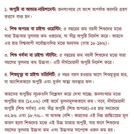
১.
অপুষ্টি বা আন্ডার-নারিশমেন্ট:
জনসংখ্যার যে অংশ অপর্যাপ্ত ক্যালরি গ্রহণ
করতে বাধ্য হন।
২.
শিশু অপচয় বা চাইল্ড ওয়েস্টিং
: ৫ বছরের কম বয়সী শিশুদের মধ্যে
যারা উচ্চতার তুলনায় কম ওজনের, যা তীব্র অপুষ্টি নির্দেশ করে। ভারতে
এর হার বিশ্বব্যাপী সর্বোচ্চগুলির মধ্যে অন্যতম (প্রায় ১৮-১৯%)।
৩.
শিশু খর্বতা বা চাইল্ড স্টান্টিং
: ৫ বছরের কম বয়সী শিশুদের মধ্যে যারা
বয়সের তুলনায় কম উচ্চতা। এটি দীর্ঘমেয়াদী অপুষ্টি নির্দেশ করে।
৪.
শিশুমৃত্যু বা চাইল্ড মর্ট্যালিটি
: ৫ বছর বয়স হওয়ার আগে শিশুমৃত্যুর হার,
যা আংশিকভাবে অপুষ্টি এবং দুর্বল স্বাস্থ্য ব্যবস্থার ফল।
ভারতের অপুষ্টির সূচকগুলি বিশ্লেষণ করে দেখা যাচ্ছে: জনসংখ্যার মধ্যে
অপুষ্টির হার (১২.০%) সেই অর্থে তুলনামূলকভাবে কম। তবে, দীর্ঘমেয়াদী
অপুষ্টি (শিশু খর্বতা) এবং তীব্র অপুষ্টি (শিশু অপচয়)-এর হার যথাক্রমে
৩২.৯% এবং ১৮.৭%— যা অত্যন্ত বেশি। ভারতের এই নিম্ন র‍্যাঙ্কিংয়ের মূল
কারণ হলো শিশুদের মধ্যে এই উচ্চ মাত্রার অপুষ্টি, যার ফলে শিশুদের
বয়সের তুলনায় উচ্চতা কম এবং উচ্চতার সাপেক্ষে ওজন কম হয়।