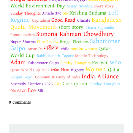
World Environment Day
Sister Nivedita
short story
Left
Krishna Sudama
Sunday Thoughts
Article 370
SIR
Regime
Bangladesh
Good Read
Capitalism
Climate
Quota Movement
short story
Charu Majumder
Sumona Rahman Chowdhury
Communalism
Sahomoner
Nupur Sharma
Film Review
Bengal Elections
Galpo
নারীবাদ
Qatar
Amar De
chile
muslim women
World Cup
Rabindranath Tagore
Mobile Technology
Adani
who
Periyar
Sahomoner Galpo
Sunday Thoughts
Women
Qatar
Qatar World Cup 2022
irfan khan
Bigotry
India Alliance
Ranjan Gogoi
Communist Party of India
Corruption
Assembly Elections 2023
Gita
Sunday Thoughts
sacrifice
Ola
SIR
0 Comments