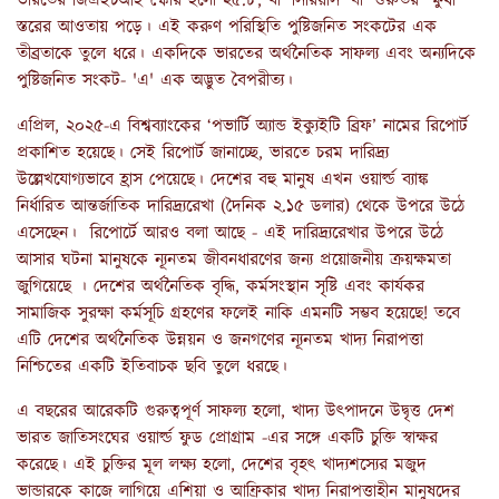
ভারতের জিএইচআই স্কোর হলো ২৫.৮, যা ‘সিরিয়াস’ বা 'গুরুতর' ক্ষুধা
স্তরের আওতায় পড়ে। এই করুণ পরিস্থিতি পুষ্টিজনিত সংকটের এক
তীব্রতাকে তুলে ধরে। একদিকে ভারতের অর্থনৈতিক সাফল্য এবং অন্যদিকে
পুষ্টিজনিত সংকট- 'এ' এক অদ্ভুত বৈপরীত্য।
এপ্রিল, ২০২৫-এ বিশ্বব্যাংকের ‘পভার্টি অ্যান্ড ইক্যুইটি ব্রিফ’ নামের রিপোর্ট
প্রকাশিত হয়েছে। সেই রিপোর্ট জানাচ্ছে, ভারতে চরম দারিদ্র্য
উল্লেখযোগ্যভাবে হ্রাস পেয়েছে। দেশের বহু মানুষ এখন ওয়ার্ল্ড ব্যাঙ্ক
নির্ধারিত আন্তর্জাতিক দারিদ্র্যরেখা (দৈনিক ২.১৫ ডলার) থেকে উপরে উঠে
এসেছেন। রিপোর্টে আরও বলা আছে - এই দারিদ্র্যরেখার উপরে উঠে
আসার ঘটনা মানুষকে ন্যূনতম জীবনধারণের জন্য প্রয়োজনীয় ক্রয়ক্ষমতা
জুগিয়েছে । দেশের অর্থনৈতিক বৃদ্ধি, কর্মসংস্থান সৃষ্টি এবং কার্যকর
সামাজিক সুরক্ষা কর্মসূচি গ্রহণের ফলেই নাকি এমনটি সম্ভব হয়েছে! তবে
এটি দেশের অর্থনৈতিক উন্নয়ন ও জনগণের ন্যূনতম খাদ্য নিরাপত্তা
নিশ্চিতের একটি ইতিবাচক ছবি তুলে ধরছে।
এ বছরের আরেকটি গুরুত্বপূর্ণ সাফল্য হলো, খাদ্য উৎপাদনে উদ্বৃত্ত দেশ
ভারত জাতিসংঘের ওয়ার্ল্ড ফুড প্রোগ্রাম -এর সঙ্গে একটি চুক্তি স্বাক্ষর
করেছে। এই চুক্তির মূল লক্ষ্য হলো, দেশের বৃহৎ খাদ্যশস্যের মজুদ
ভান্ডারকে কাজে লাগিয়ে এশিয়া ও আফ্রিকার খাদ্য নিরাপত্তাহীন মানুষদের