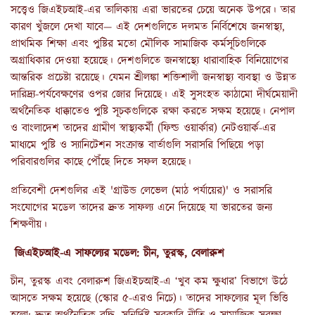
সত্ত্বেও জিএইচআই-এর তালিকায় এরা ভারতের চেয়ে অনেক উপরে। তার
কারণ খুঁজলে দেখা যাবে— এই দেশগুলিতে দলমত নির্বিশেষে জনস্বাস্থ্য,
প্রাথমিক শিক্ষা এবং পুষ্টির মতো মৌলিক সামাজিক কর্মসূচিগুলিকে
অগ্রাধিকার দেওয়া হয়েছে। দেশগুলিতে জনস্বাস্থ্যে ধারাবাহিক বিনিয়োগের
আন্তরিক প্রচেষ্টা রয়েছে। যেমন শ্রীলঙ্কা শক্তিশালী জনস্বাস্থ্য ব্যবস্থা ও উন্নত
দারিদ্র্য-পর্যবেক্ষণের ওপর জোর দিয়েছে। এই সুসংহত কাঠামো দীর্ঘমেয়াদী
অর্থনৈতিক ধাক্কাতেও পুষ্টি সূচকগুলিকে রক্ষা করতে সক্ষম হয়েছে। নেপাল
ও বাংলাদেশ তাদের গ্রামীণ স্বাস্থ্যকর্মী (ফিল্ড ওয়ার্কার) নেটওয়ার্ক-এর
মাধ্যমে পুষ্টি ও স্যানিটেশন সংক্রান্ত বার্তাগুলি সরাসরি পিছিয়ে পড়া
পরিবারগুলির কাছে পৌঁছে দিতে সফল হয়েছে।
প্রতিবেশী দেশগুলির এই 'গ্রাউন্ড লেভেল (মাঠ পর্যায়ের)' ও সরাসরি
সংযোগের মডেল তাদের দ্রুত সাফল্য এনে দিয়েছে যা ভারতের জন্য
শিক্ষণীয়।
জিএইচআই-এ সাফল্যের মডেল: চীন, তুরস্ক, বেলারুশ
চীন, তুরস্ক এবং বেলারুশ জিএইচআই-এ ‘খুব কম ক্ষুধার’ বিভাগে উঠে
আসতে সক্ষম হয়েছে (স্কোর ৫-এরও নিচে)। তাদের সাফল্যের মূল ভিত্তি