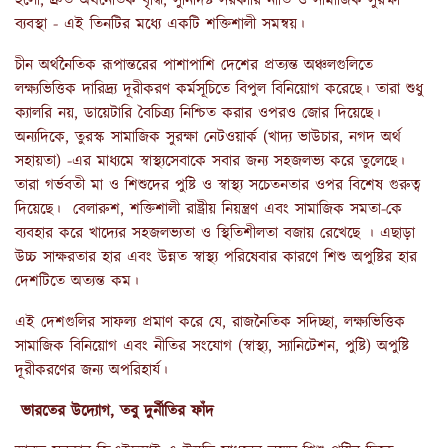
হলো; দ্রুত অর্থনৈতিক বৃদ্ধি, সুনির্দিষ্ট সরকারি নীতি ও সামাজিক সুরক্ষা
ব্যবস্থা - এই তিনটির মধ্যে একটি শক্তিশালী সমন্বয়।
চীন অর্থনৈতিক রূপান্তরের পাশাপাশি দেশের প্রত্যন্ত অঞ্চলগুলিতে
লক্ষ্যভিত্তিক দারিদ্র্য দূরীকরণ কর্মসূচিতে বিপুল বিনিয়োগ করেছে। তারা শুধু
ক্যালরি নয়, ডায়েটারি বৈচিত্র্য নিশ্চিত করার ওপরও জোর দিয়েছে।
অন্যদিকে, তুরস্ক সামাজিক সুরক্ষা নেটওয়ার্ক (খাদ্য ভাউচার, নগদ অর্থ
সহায়তা) -এর মাধ্যমে স্বাস্থ্যসেবাকে সবার জন্য সহজলভ্য করে তুলেছে।
তারা গর্ভবতী মা ও শিশুদের পুষ্টি ও স্বাস্থ্য সচেতনতার ওপর বিশেষ গুরুত্ব
দিয়েছে। বেলারুশ, শক্তিশালী রাষ্ট্রীয় নিয়ন্ত্রণ এবং সামাজিক সমতা-কে
ব্যবহার করে খাদ্যের সহজলভ্যতা ও স্থিতিশীলতা বজায় রেখেছে । এছাড়া
উচ্চ সাক্ষরতার হার এবং উন্নত স্বাস্থ্য পরিষেবার কারণে শিশু অপুষ্টির হার
দেশটিতে অত্যন্ত কম।
এই দেশগুলির সাফল্য প্রমাণ করে যে, রাজনৈতিক সদিচ্ছা, লক্ষ্যভিত্তিক
সামাজিক বিনিয়োগ এবং নীতির সংযোগ (স্বাস্থ্য, স্যানিটেশন, পুষ্টি) অপুষ্টি
দূরীকরণের জন্য অপরিহার্য।
ভারতের উদ্যোগ, তবু দুর্নীতির ফাঁদ