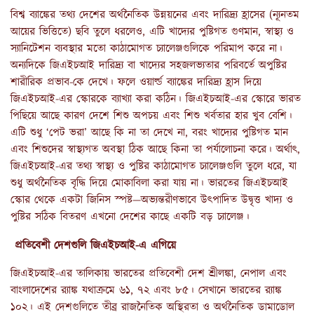
বিশ্ব ব্যাঙ্কের তথ্য দেশের অর্থনৈতিক উন্নয়নের এবং দারিদ্র্য হ্রাসের (ন্যূনতম
আয়ের ভিত্তিতে) ছবি তুলে ধরলেও, এটি খাদ্যের পুষ্টিগত গুণমান, স্বাস্থ্য ও
স্যানিটেশন ব্যবস্থার মতো কাঠামোগত চ্যালেঞ্জগুলিকে পরিমাপ করে না।
অন্যদিকে জিএইচআই দারিদ্র্য বা খাদ্যের সহজলভ্যতার পরিবর্তে অপুষ্টির
শারীরিক প্রভাব-কে দেখে। ফলে ওয়ার্ল্ড ব্যাঙ্কের দারিদ্র্য হ্রাস দিয়ে
জিএইচআই-এর স্কোরকে ব্যাখ্যা করা কঠিন। জিএইচআই-এর স্কোরে ভারত
পিছিয়ে আছে কারণ দেশে শিশু অপচয় এবং শিশু খর্বতার হার খুব বেশি।
এটি শুধু ‘পেট ভরা’ আছে কি না তা দেখে না, বরং খাদ্যের পুষ্টিগত মান
এবং শিশুদের স্বাস্থ্যগত অবস্থা ঠিক আছে কিনা তা পর্যালোচনা করে। অর্থাৎ,
জিএইচআই-এর তথ্য স্বাস্থ্য ও পুষ্টির কাঠামোগত চ্যালেঞ্জগুলি তুলে ধরে, যা
শুধু অর্থনৈতিক বৃদ্ধি দিয়ে মোকাবিলা করা যায় না। ভারতের জিএইচআই
স্কোর থেকে একটা জিনিস স্পষ্ট—অভ্যন্তরীণভাবে উৎপাদিত উদ্বৃত্ত খাদ্য ও
পুষ্টির সঠিক বিতরণ এখনো দেশের কাছে একটি বড় চ্যালেঞ্জ।
প্রতিবেশী দেশগুলি জিএইচআই-এ এগিয়ে
জিএইচআই-এর তালিকায় ভারতের প্রতিবেশী দেশ শ্রীলঙ্কা, নেপাল এবং
বাংলাদেশের র‍্যাঙ্ক যথাক্রমে ৬১, ৭২ এবং ৮৫। সেখানে ভারতের র‍্যাঙ্ক
১০২। এই দেশগুলিতে তীব্র রাজনৈতিক অস্থিরতা ও অর্থনৈতিক ডামাডোল