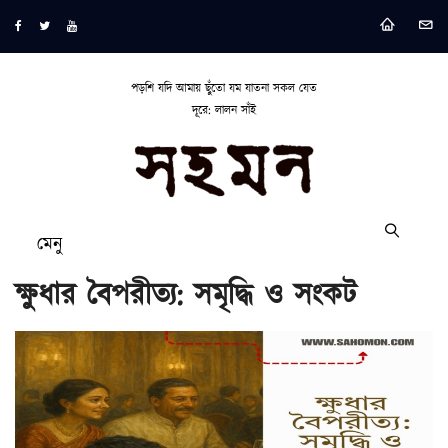
পড়শি যদি আমায় ছুঁতো যম যাতনা সকল যেত
দূরে: লালন সাঁই
মেনু
ক্ষুধার বৈপরীত্য: সমৃদ্ধি ও সংকট