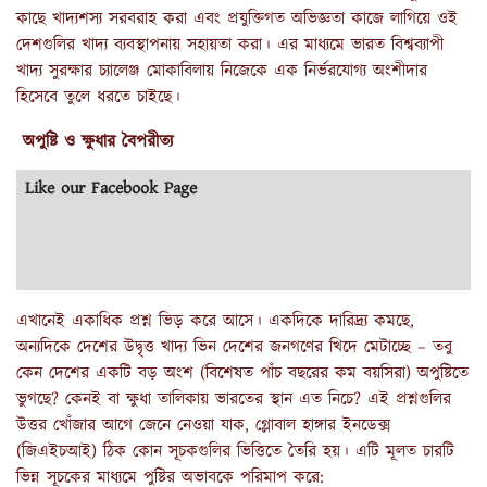
কাছে খাদ্যশস্য সরবরাহ করা এবং প্রযুক্তিগত অভিজ্ঞতা কাজে লাগিয়ে ওই
দেশগুলির খাদ্য ব্যবস্থাপনায় সহায়তা করা। এর মাধ্যমে ভারত বিশ্বব্যাপী
খাদ্য সুরক্ষার চ্যালেঞ্জ মোকাবিলায় নিজেকে এক নির্ভরযোগ্য অংশীদার
হিসেবে তুলে ধরতে চাইছে।
অপুষ্টি ও ক্ষুধার বৈপরীত্য
Like our Facebook Page
এখানেই একাধিক প্রশ্ন ভিড় করে আসে। একদিকে দারিদ্র্য কমছে,
অন্যদিকে দেশের উদ্বৃত্ত খাদ্য ভিন দেশের জনগণের খিদে মেটাচ্ছে – তবু
কেন দেশের একটি বড় অংশ (বিশেষত পাঁচ বছরের কম বয়সিরা) অপুষ্টিতে
ভুগছে? কেনই বা ক্ষুধা তালিকায় ভারতের স্থান এত নিচে? এই প্রশ্নগুলির
উত্তর খোঁজার আগে জেনে নেওয়া যাক, গ্লোবাল হাঙ্গার ইনডেক্স
(জিএইচআই) ঠিক কোন সূচকগুলির ভিত্তিতে তৈরি হয়। এটি মূলত চারটি
ভিন্ন সূচকের মাধ্যমে পুষ্টির অভাবকে পরিমাপ করে: