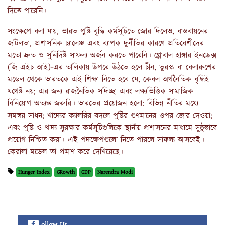
দিতে পারেনি।
সংক্ষেপে বলা যায়, ভারত পুষ্টি বৃদ্ধি কর্মসূচিতে জোর দিলেও, বাস্তবায়নের
জটিলতা, প্রশাসনিক চ্যালেঞ্জ এবং ব্যাপক দুর্নীতির কারণে প্রতিবেশীদের
মতো দ্রুত ও সুনির্দিষ্ট সাফল্য অর্জন করতে পারেনি। গ্লোবাল হাঙ্গার ইনডেক্স
(জি এইচ আই)-এর তালিকায় উপরে উঠতে হলে চীন, তুরস্ক বা বেলারুশের
মডেল থেকে ভারতকে এই শিক্ষা নিতে হবে যে, কেবল অর্থনৈতিক বৃদ্ধিই
যথেষ্ট নয়; এর জন্য রাজনৈতিক সদিচ্ছা এবং লক্ষ্যভিত্তিক সামাজিক
বিনিয়োগ অত্যন্ত জরুরি। ভারতের প্রয়োজন হলো: বিভিন্ন নীতির মধ্যে
সমন্বয় সাধন; খাদ্যের ক্যালরির বদলে পুষ্টির গুণমানের ওপর জোর দেওয়া;
এবং পুষ্টি ও খাদ্য সুরক্ষার কর্মসূচিগুলিকে স্থানীয় প্রশাসনের মাধ্যমে সুষ্ঠুভাবে
প্রয়োগ নিশ্চিত করা। এই পদক্ষেপগুলো নিতে পারলে সাফল্য আসবেই।
কেরালা মডেল তা প্রমাণ করে দেখিয়েছে।
Hunger Index
GRowth
GDP
Narendra Modi