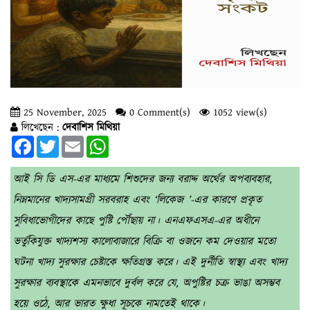
25 November, 2025
0 Comment(s)
1052 view(s)
লিখেছেন :
দেবাশিস মিথিয়া
Facebook
Twitter
Email
WhatsApp
আই সি ডি এস-এর মাধ্যমে শিশুদের জন্য বরাদ্দ অর্থের অপব্যবহার,
নিম্নমানের খাদ্যসামগ্রী সরবরাহ এবং ‘লিকেজ ’-এর কারণে প্রকৃত
সুবিধাভোগীদের কাছে পুষ্টি পৌঁছায় না। এনএফএসএ-এর অধীনে
ভর্তুকিযুক্ত খাদ্যশস্য কালোবাজারে বিক্রি বা ওজনে কম দেওয়ার মতো
ঘটনা খাদ্য সুরক্ষার চেষ্টাকে ক্ষতিগ্রস্ত করে। এই দুর্নীতি স্বাস্থ্য এবং খাদ্য
সুরক্ষার ব্যবস্থাকে এমনভাবে দুর্বল করে যে, অপুষ্টির চক্র ভাঙা অসম্ভব
হয়ে ওঠে, আর ভারত ক্ষুধা সূচকে নামতেই থাকে।