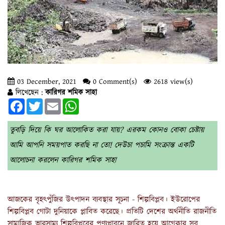
03 December, 2021
0 Comment(s)
2618 view(s)
লিখেছেন :
কারিগর শমিক সাহা
Facebook
Twitter
Email
WhatsApp
তুবড়ি দিয়ে কি ঘর আলোকিত করা যায়? এরকম কোনও বোকা চেষ্টায়
আমি আপনি সময়পাত করছি না তো! দেউচা পচামি সংক্রান্ত একটি
আলোচনা করলেন কারিগর শমিক সাহা
আজকের বৃহৎপুঁজির উৎপাদন ব্যবস্থার সূচনা - শিল্পবিপ্লব। ইউরোপের 
শিল্পবিপ্লব গোটা দুনিয়াকে প্লাবিত করেছে। প্রতিটি দেশের অর্থনীতি রাজনীতি 
সামাজিক ভারসাম্য শিল্পবিপ্লবের পণ্যপ্লাবনে জারিত হয়ে আগেকার সব 