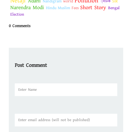
Netaji
Pollution
Adani
Nandigram
world
্নাটক
SIR
Narendra Modi
Short Story
Hindu Muslim
Fees
Bengal
Election
0 Comments
Post Comment