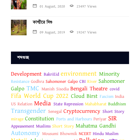
01 August, 2020
23497 Views
কাশ্মীরে যিশু
09 August, 2019
19247 Views
শব্দগুচ্ছ
environment
Development
Minority
BakriEid
Sahomoner
Resistance
Godhra
Sahomoner Galpo
CBI
River
TMC
Galpo
Bengali Theatre
Manish Sisodia
covid
Fifa World Cup 2022
Cloud Birst
Fascism
India
Media
US Relation
State Repression
Mahabharat
Buddhism
Transgender
Cryptocurrency
Senegal
Short Story
SIR
Constitution
mirage
Ports and Harbours
Periyar
Mahatma Gandhi
Appeasement Muslims
Short Story
Autonomy
Mousumi Bhowmik
NCERT
Hindu Muslim