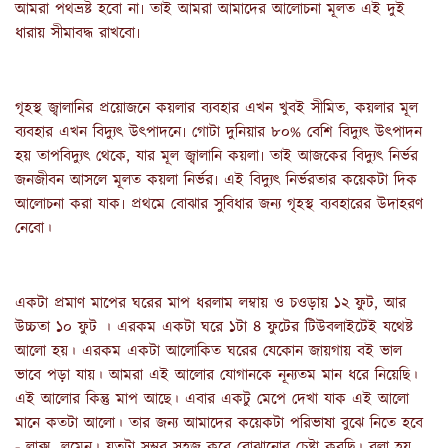
আমরা পথভ্রষ্ট হবো না৷ তাই আমরা আমাদের আলোচনা মূলত এই দুই 
ধারায় সীমাবদ্ধ রাখবো৷
গৃহস্থ জ্বালানির প্রয়োজনে কয়লার ব্যবহার এখন খুবই সীমিত, কয়লার মূল 
ব্যবহার এখন বিদ্যুৎ উৎপাদনে৷ গোটা দুনিয়ার ৮০% বেশি বিদ্যুৎ উৎপাদন 
হয় তাপবিদ্যুৎ থেকে, যার মূল জ্বালানি কয়লা৷ তাই আজকের বিদ্যুৎ নির্ভর 
জনজীবন আসলে মূলত কয়লা নির্ভর৷ এই বিদ্যুৎ নির্ভরতার কয়েকটা দিক 
আলোচনা করা যাক৷ প্রথমে বোঝার সুবিধার জন্য গৃহস্থ ব্যবহারের উদাহরণ 
নেবো।
একটা প্রমাণ মাপের ঘরের মাপ ধরলাম লম্বায় ও চওড়ায় ১২ ফুট, আর 
উচ্চতা ১০ ফুট । এরকম একটা ঘরে ১টা ৪ ফুটের টিউবলাইটেই যথেষ্ট 
আলো হয়। এরকম একটা আলোকিত ঘরের যেকোন জায়গায় বই ভাল 
ভাবে পড়া যায়। আমরা এই আলোর যোগানকে নূন্যতম মান ধরে নিয়েছি। 
এই আলোর কিন্তু মাপ আছে। এবার একটু মেপে দেখা যাক এই আলো 
মানে কতটা আলো। তার জন্য আমাদের কয়েকটা পরিভাষা বুঝে নিতে হবে 
- লাক্স, লুমেন। যতটা সম্ভব সহজ করে বোঝানোর চেষ্টা করছি। বলা হয় 