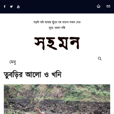
পড়শি যদি আমায় ছুঁতো যম যাতনা সকল যেত
দূরে: লালন সাঁই
মেনু
তুবড়ির আলো ও খনি