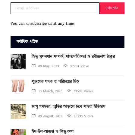
Subcribe
You can unsubscribe us at any time
সর্বাধিক পঠিত
হিন্দু মুসলমান সম্পর্ক, সাম্প্রদায়িকতা ও রবীন্দ্রনাথ ঠাকুর
09 May, 2019
37724 Views
পুরুষের খৎনা ও পরিচয়ের চিহ্ন
13 March, 2020
33592 Views
জম্মু গণহত্যা: স্মৃতির আড়ালে চলে যাওয়া ইতিহাস
09 August, 2019
25993 Views
ঈদ-উল-আজহা ও কিছু কথা