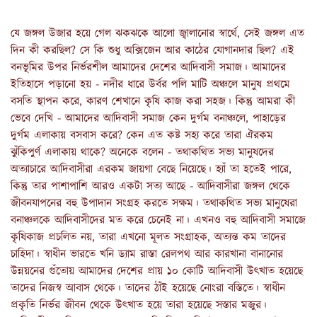
যে জঙ্গল উজার হয়ে গেল ঝকঝকে আলো জ্বালানোর স্বার্থে, সেই জঙ্গল এত 
দিন কী করছিল? সে কি শুধু অক্সিজেন আর কাঠের যোগানদার ছিল? এই 
বনভূমির উপর নির্ভরশীল আমাদের দেশের আদিবাসী সমাজ। আমাদের 
ইতিহাসে পড়ানো হয় - নদীর ধারে উর্বর পলি মাটি অঞ্চলে মানুষ প্রথমে 
বসতি স্থাপন করে, কারণ শেখানে কৃষি কাজ করা সহজ। কিন্তু আমরা কী 
ভেবে দেখি - আমাদের আদিবাসী সমাজ কেন দুর্গম বনাঞ্চলে, পাহাড়ের 
দুর্গম এলাকায় বসবাস করে? কেন এত কষ্ট সহ্য করে তারা ঐরকম 
ঝুঁকিপুর্ণ এলাকায় থাকে? অনেকে বলেন - তথাকথিত সভ্য মানুষদের 
অত্যাচারে আদিবাসীরা এরকম জায়গা বেছে নিয়েছে। হ্যাঁ তা হতেই পারে, 
কিন্তু তার পাশাপাশি আরও একটা সত্য আছে - আদিবাসীরা জঙ্গল থেকে 
জীবনযাপনের বহু উপাদান সংগ্রহ করতে সক্ষম। তথাকথিত সভ্য মানুষেরা 
বনাঞ্চলকে আদিবাসীদের মত করে চেনেই না। এখনও বহু আদিবাসী সমাজে 
কৃষিকাজ প্রচলিত নয়, তারা এখনো মূলত সংগ্রাহক, অত্যন্ত কম তাদের 
চাহিদা। স্বাধীন ভারতে খনি ড্যাম রাস্তা রেলপথ আর কারখানা বানানোর 
উন্নয়নের গুঁতোয় আমাদের দেশের প্রায় ১০ কোটি আদিবাসী উৎখাত হয়েছে 
তাদের নিজস্ব আবাস থেকে। তাদের ঠাঁই হয়েছে নোংরা বস্তিতে। স্বাধীন 
প্রকৃতি নির্ভর জীবন থেকে উৎখাত হয়ে তারা হয়েছে সস্তার মজুর। 