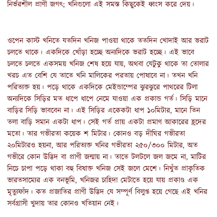
নির্ভরশীল প্রাণী জগৎ; খনিগুলো এই সমস্ত কিছুকেই ধ্বংস করে দেয়।
ওপেন কাস্ট খনিতে যতদিন খনিজ পাওয়া থাকে ততদিন খোদাই আর ভরাট 
চলতে থাকে। একদিকে খোঁড়া হচ্ছে অন্যদিকে ভরাট হচ্ছে। এই ভাবে 
চলতে চলতে একসময় খনিজ শেষ হয়ে যায়, অথবা যেটুকু থাকে তা তোলার 
খরচ এত বেশি যে তাতে খনি মালিকের পরতায় পোষাবে না। তখন খনি 
পরিত্যক্ত হয়। পড়ে থাকে একদিকে মেইন্ডাম্পের ঝুরঝুরে পাথরের টিলা 
অন্যদিকে সিড়ির মত ধাপে ধাপে নেমে যাওয়া এক প্রকান্ড গর্ত। সিড়ি মানে 
বাড়ির সিড়ি ভাববেন না। এই সিড়ির একেকটা ধাপ ১০মিটার, মানে তিন 
তলা বাড়ি সমান একটা ধাপ। সেই গর্ত প্রায় একটা প্রমাণ আকারের হ্রদের 
মতো। তার গভীরতা কয়েক শ মিটার। কোনও বড় দীঘির গভীরতা 
২০মিটারও হয়না, আর পরিত্যক্ত খনির গভীরতা ২৫০/৩০০ মিটার, অত 
গভীরে কোন উদ্ভিদ বা প্রাণী জন্মায় না। তাতে টলটলে জল জমে না, মাটির 
নিচে চাপা পড়ে থাকা বহু বিষাক্ত খনিজ সেই জলে মেশে। নিখুঁত প্রাকৃতিক 
ভারতসাম্যের এক বনভূমি, খনিজর চাহিদা মেটাতে হয়ে যায় প্রকাণ্ড এক 
মৃত্যুফাঁদ। কত প্রজাতির প্রাণী উদ্ভিদ যে সম্পূর্ণ বিলুপ্ত হয়ে গেছে এই খনির 
সর্বগ্রাসী খুদায় তার কোনও খতিয়ান নেই।