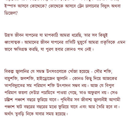
ইস্পাত আসবে কোত্থেকে? কোত্থেকে আসবে ট্রেন চালানোর বিদ্যুৎ অথবা 
ডিজেল?
উন্নত জীবন যাপনের যা মাপকাঠি আমরা ধরেছি, তার সব কিছুই 
ধ্বংসাত্মক। আমাদের জীবন যাপনের প্রতিটি মুহূর্তে আমরা প্রকৃতিকে এমন 
ভাবে ক্ষতিগ্রস্ত করছি, যা পুরণ হবার কোনও পথ নেই।
বিকল্প জ্বালানির যে সমস্ত উৎসগুলোকে খোঁজা হয়েছে - সৌর শক্তি, 
বায়ুশক্তি, জলশক্তি, হাইড্রোজেন জ্বালানি - কোনও কিছু দিয়ে আজকের 
তাপবিদ্যুতের সম পরিমাণ শক্তি উৎপাদন সম্ভব নয়। আজ যে বিপুল 
পরিমাণ কয়লা দেউচা পচামিতে পাওয়া গেছে, তাও অফুরাণ নয়। সেও 
চল্লিশ পঞ্চাশ বছরে ফুরিয়ে যাবে। পৃথিবীর সব জীবাশ্ম জ্বালানীই আগামী 
পঞ্চাশ ষাট বছরের বছরের মধ্যে ফুরিয়ে যাবে এবং আর তৈরি হবে না। 
অর্থাৎ তুবড়ি নিভে যাবার সময় হয়েছে।