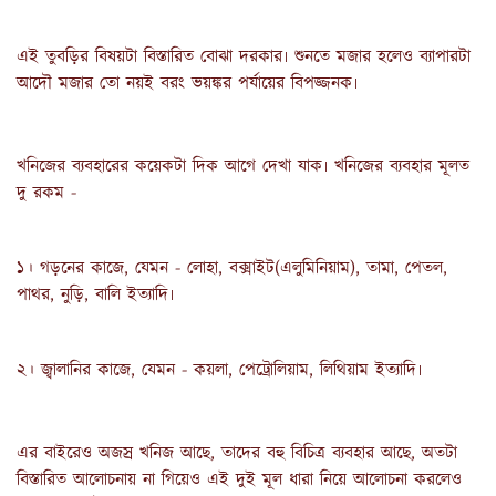
এই তুবড়ির বিষয়টা বিস্তারিত বোঝা দরকার৷ শুনতে মজার হলেও ব্যাপারটা 
আদৌ মজার তো নয়ই বরং ভয়ঙ্কর পর্যায়ের বিপজ্জনক৷
খনিজের ব্যবহারের কয়েকটা দিক আগে দেখা যাক৷ খনিজের ব্যবহার মূলত 
দু রকম -
১। গড়নের কাজে, যেমন - লোহা, বক্সাইট(এলুমিনিয়াম), তামা, পেতল, 
পাথর, নুড়ি, বালি ইত্যাদি৷
২। জ্বালানির কাজে, যেমন - কয়লা, পেট্রোলিয়াম, লিথিয়াম ইত্যাদি৷
এর বাইরেও অজস্র খনিজ আছে, তাদের বহু বিচিত্র ব্যবহার আছে, অতটা 
বিস্তারিত আলোচনায় না গিয়েও এই দুই মূল ধারা নিয়ে আলোচনা করলেও 