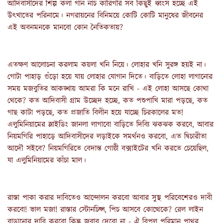
আদিবাসীদের শিল্প কলা গান নাচ কারিগরি সব কিছুই ধ্বংস হচ্ছে এই 
উৎখাতের পরিনামে। নগরায়নের বিনিময়ে কোটি কোটি মানুষের জীবনের 
এই অবনমনকে মানবো কোন নৈতিকতায়?
এতক্ষণ আলোচনা করলাম কয়লা খনি নিয়ে। লোহার খনি সুরঙ্গ হয়ই না। 
গোটা পাহাড় গুঁড়ো হয়ে যায় লোহার যোগান দিতে। বাড়িতে লোহা লাগানোর 
সময় মজবুতির আকঙ্খায় আমরা কি মনে রাখি - এই লোহা আসছে কোথা 
থেকে? কত আদিবাসী গ্রাম উচ্ছেদ হচ্ছে, কত পশুপাখি মারা পড়ছে, কত 
গাছ কাটা পড়ছে, কত প্রজাতি বিলীন হয়ে যাচ্ছে চিরকালের মত! 
এলুমিনিয়ামের স্লাইডিং জানলা লাগাবো বাড়িতে দিব্যি ঝকঝক করবে, আবার 
নিয়মগিরি পাহাড়ে আদিবাসীদের লড়াইকে সমর্থনও করবো, এত দ্বিচারীতা 
আদৌ সইবে? নিয়মগিরিতে বেদান্ত গোষ্ঠী বক্সাইটের খনি করতে চেয়েছিল, 
যা এলুমিনিয়ামের কাঁচা মাল।
রাস্তা পাকা করার দাবিতেও আন্দোলন করবো আবার সুস্থ পরিবেশেরও দাবী 
করবো! ভাল মজা! রাস্তার স্টোনচিপ্স, পিচ আসবে কোত্থেকে? রেল লাইন 
বাড়ানোর দাবি করবো কিন্তু জবাব দেবো না - ঐ বিপুল পরিমান পাথর, 