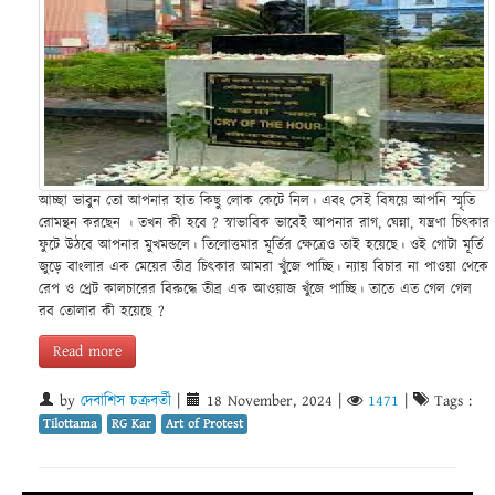
আচ্ছা ভাবুন তো আপনার হাত কিছু লোক কেটে নিল। এবং সেই বিষয়ে আপনি স্মৃতি
রোমন্থন করছেন । তখন কী হবে ? স্বাভাবিক ভাবেই আপনার রাগ, ঘেন্না, যন্ত্রণা চিৎকার
ফুটে উঠবে আপনার মুখমন্ডলে। তিলোত্তমার মূর্তির ক্ষেত্রেও তাই হয়েছে। ওই গোটা মূর্তি
জুড়ে বাংলার এক মেয়ের তীব্র চিৎকার আমরা খুঁজে পাচ্ছি। ন্যায় বিচার না পাওয়া থেকে
রেপ ও থ্রেট কালচারের বিরুদ্ধে তীব্র এক আওয়াজ খুঁজে পাচ্ছি। তাতে এত গেল গেল
রব তোলার কী হয়েছে ?
Read more
by
দেবাশিস চক্রবর্তী
|
18 November, 2024
|
1471
|
Tags :
Tilottama
RG Kar
Art of Protest