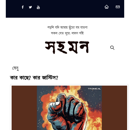
পড়শি যদি আমায় ছুঁতো যম যাতনা
সকল যেত দূরে: লালন সাঁই
মেনু
কার কাছে? কার জাস্টিস?