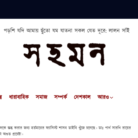
পড়শি যদি আমায় ছুঁতো যম যাতনা সকল যেত দূরে: লালন সাঁই
প
ধারাবাহিক
সমাজ
সম্পর্ক
দেশকাল
আরও
াদকে স্তব্ধ করার জন্য বর্তমানের ফ্যাসিস্ট শাসন ডাইনি খুঁজে চলেছে। ডাঃ পার্থ সারথি রায়ের
শুভ প্রচেষ্টা।