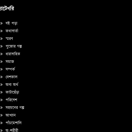
্যাটেগরি
বই পড়া
কথাবার্তা
স্মরণ
পুজোর গল্প
ধারাবাহিক
সমাজ
সম্পর্ক
দেশকাল
অন্য অর্থ
কাটাছেঁড়া
পরিবেশ
সহমনের গল্প
আখ্যান
পাঁচমেশালি
অ-শরীরী