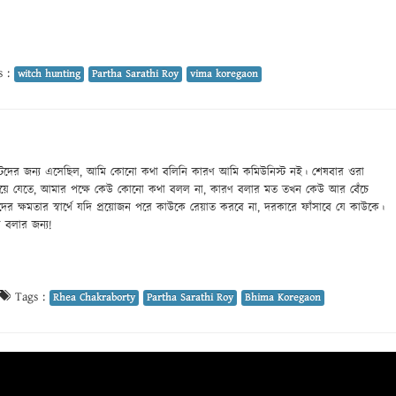
s :
witch hunting
Partha Sarathi Roy
vima koregaon
স্টদের জন্য এসেছিল, আমি কোনো কথা বলিনি কারণ আমি কমিউনিস্ট নই। শেষবার ওরা
য়ে যেতে, আমার পক্ষে কেউ কোনো কথা বলল না, কারণ বলার মত তখন কেউ আর বেঁচে
াঁদের ক্ষমতার স্বার্থে যদি প্রয়োজন পরে কাউকে রেয়াত করবে না, দরকারে ফাঁসাবে যে কাউকে।
বলার জন্য!
Tags :
Rhea Chakraborty
Partha Sarathi Roy
Bhima Koregaon