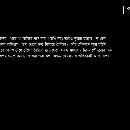
ক
মাদের। গায়ে গা লাগিয়ে বাস করা পড়শি বরং আরও দুরের হয়েছে। না-চেনা
অবিশ্বাস। তার থেকে জন্ম নিয়েছে বৈরিতা। ধর্মীয় মৌলবাদ আর রাষ্ট্রীয়
 হবে আরও বেঁধে বেঁধে। বৈরিতা মুছে ফেলে সহজ সমাজের দিকে পৌঁছনোর এক
ড়ের ওপর চেপে বসছে। খাওয়া পরা কথা বলা—­­ যে কোনও অধিকারই আজ বিপন্ন।