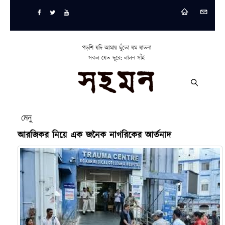
পড়শি যদি আমায় ছুঁতো যম যাতনা
সকল যেত দূরে: লালন সাঁই
মেনু
আরজিকর নিয়ে এক জনৈক নাগরিকের আর্তনাদ