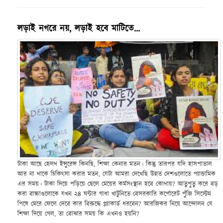
লড়াই নগরে নয়, লড়াই হবে মাটিতে…
টাকা আছে হেলথ ইন্সুরেন্স কিনছি, শিক্ষা কেনার মতন। কিন্তু তারপর যদি হাসপাতাল
আর না থাকে চিকিৎসা করার মতন, যেটা আমরা দেখেছি উন্নত দেশগুলোতে প্যান্ডামিক
এর সময়। টাকা দিয়ে পড়িয়ে ছেলে মেয়ের কর্মসংস্থান হবে কোথায়? আতুপুতু করে বড়
করা বাচ্চাগুলোকে যখন ২৪ ঘন্টার গাধা খাটুনিতে বেসরকারি কর্পোরেট পুঁজি সিস্টেম
পিষে মেরে ফেলে দেবে কার বিরুদ্ধে প্ল্যাকার্ড ধরবেন? আরজিকর নিয়ে আন্দোলন যে
শিক্ষা দিয়ে গেল, তা বোঝার সময় কি এখনও হয়নি?