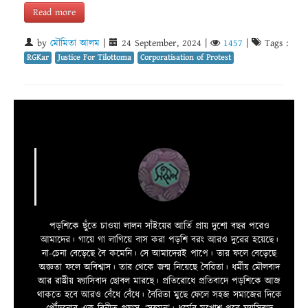
Read more
by
মৌমিতা আলম
|
24 September, 2024
|
1457
|
Tags :
RGKar
Justice For Tilottoma
Corporatisation of Protest
পড়শিকে ছুঁতে চাওয়া লালন সাঁইয়ের আর্তি প্রায় দুশো বছর পরেও
আমাদের। গায়ে গা লাগিয়ে বাস করা পড়শি বরং আরও দুরের হয়েছে।
না-চেনা বেড়েছে বৈ কমেনি। সে আমাদেরই পাপে। তার ফলে বেড়েছে
অজ্ঞতা ফলে অবিশ্বাস। তার থেকে জন্ম নিয়েছে বৈরিতা। ধর্মীয় মৌলবাদ
আর রাষ্ট্রীয় ফ্যাসিবাদ ছোবল মারছে। প্রতিরোধে প্রতিবাদে পড়শিকে আজ
থাকতে হবে আরও বেঁধে বেঁধে। বৈরিতা মুছে ফেলে সহজ সমাজের দিকে