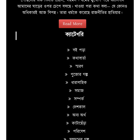
পৌঁছনোর এক বিনীত প্রয়াস, ‘সহমন’। ধর্মের মুখোশ পরে ফ্যাসিবাদ
আমাদের ঘাড়ের ওপর চেপে বসছে। খাওয়া পরা কথা বলা—­­ যে কোনও
অধিকারই আজ বিপন্ন। তারা ধর্মকে করেছে রাজনীতির হাতিয়ার।
Read More
ক্যাটেগরি
বই পড়া
কথাবার্তা
স্মরণ
পুজোর গল্প
ধারাবাহিক
সমাজ
সম্পর্ক
দেশকাল
অন্য অর্থ
কাটাছেঁড়া
পরিবেশ
সহমনের গল্প