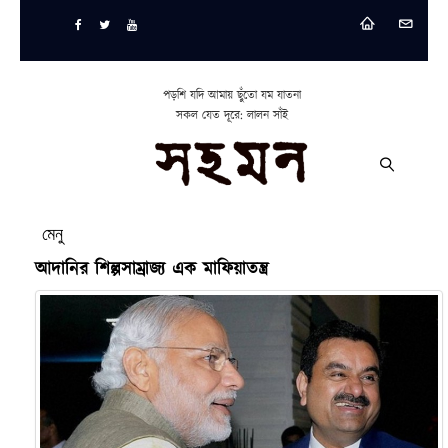
পড়শি যদি আমায় ছুঁতো যম যাতনা
সকল যেত দূরে: লালন সাঁই
মেনু
আদানির শিল্পসাম্রাজ্য এক মাফিয়াতন্ত্র