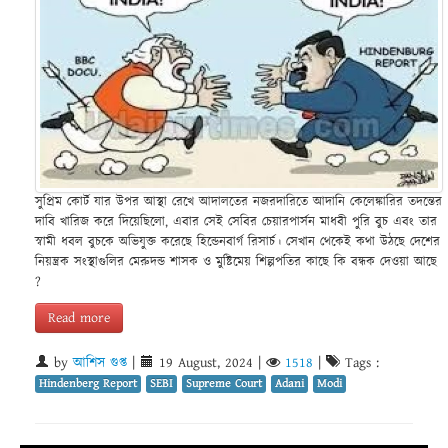
সুপ্রিম কোর্ট যার উপর আস্থা রেখে আদালতের নজরদারিতে আদানি কেলেঙ্কারির তদন্তের
দাবি খারিজ করে দিয়েছিলো, এবার সেই সেবির চেয়ারপার্সন মাধবী পুরি বুচ এবং তার
স্বামী ধবল বুচকে অভিযুক্ত করেছে হিন্ডেনবার্গ রিসার্চ। সেখান থেকেই কথা উঠছে দেশের
নিয়ন্ত্রক সংস্থাগুলির মেরুদন্ড শাসক ও মুষ্টিমেয় শিল্পপতির কাছে কি বন্ধক দেওয়া আছে
?
Read more
by
আশিস গুপ্ত
|
19 August, 2024
|
1518
|
Tags :
Hindenberg Report
SEBI
Supreme Court
Adani
Modi