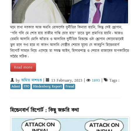
মনে রাখা দরকার আজ অবধি বোফর্সের দুর্নীতির কিনারা হয়নি, কিন্তু সেই শ্লোগান,
“গলি গলি মে শোর হায় রাজীব গান্ধি চোর হায়” তাতে ভুল প্রমাণিত হয়নি। আজও
তেমনি আদানি মোদি আঁতাত ও আদানির দুর্নীতির বিরুদ্ধে ওঠা শ্লোগান কোনোভাবেই
ভুল বলে গণ্য হবে না কারণ আদানি গোষ্ঠীর শেয়ার মূল্যে যে কারচুপি হিন্ডেনবার্গ
রিপোর্ট সামনে নিয়ে এসেছে তা সমস্ত আইন, হিসাবশাস্ত্র ও শেয়ার বাজারের মাপকাঠিতে
সর্বৈব সঠিক।
Read more
by
অমিত দাশগুপ্ত
|
13 February, 2023
|
1893
|
Tags :
Adani
FPO
Hindenberg Report
Fraud
হিন্ডেনবার্গ রিপোর্ট : কিছু জরুরি কথা