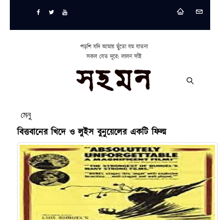
পড়শি যদি আমায় ছুঁতো যম যাতনা
সকল যেত দূরে: লালন সাঁই
মেনু
বিত্তবানের খিদে ও লুইস বুনুয়েলের একটি ফিল্ম