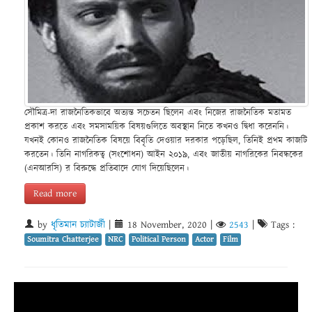
সৌমিত্র-দা রাজনৈতিকভাবে অত্যন্ত সচেতন ছিলেন এবং নিজের রাজনৈতিক মতামত
প্রকাশ করতে এবং সমসাময়িক বিষয়গুলিতে অবস্থান নিতে কখনও দ্বিধা করেননি।
যখনই কোনও রাজনৈতিক বিষয়ে বিবৃতি দেওয়ার দরকার পড়েছিল, তিনিই প্রথম কাজটি
করতেন। তিনি নাগরিকত্ব (সংশোধন) আইন ২০১৯, এবং জাতীয় নাগরিকের নিবন্ধকের
(এনআরসি) র বিরুদ্ধে প্রতিবাদে যোগ দিয়েছিলেন।
Read more
by
ধৃতিমান চ্যাটার্জী
|
18 November, 2020
|
2543
|
Tags :
Soumitra Chatterjee
NRC
Political Person
Actor
Film