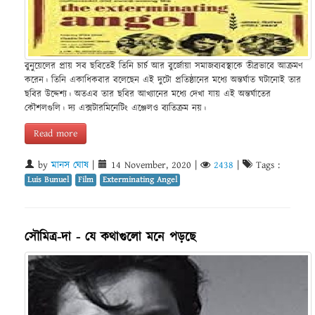
বুনুয়েলের প্রায় সব ছবিতেই তিনি চার্চ আর বুর্জোয়া সমাজব্যবস্থাকে তীব্রভাবে আক্রমণ
করেন। তিনি একাধিকবার বলেছেন এই দুটো প্রতিষ্ঠানের মধ্যে অন্তর্ঘাত ঘটানোই তার
ছবির উদ্দেশ্য। অতএব তার ছবির আখ্যানের মধ্যে দেখা যায় এই অন্তর্ঘাতের
কৌশলগুলি। দ্য এক্সটারমিনেটিং এঞ্জেলও ব্যতিক্রম নয়।
Read more
by
মানস ঘোষ
|
14 November, 2020
|
2438
|
Tags :
Luis Bunuel
Film
Exterminating Angel
সৌমিত্র-দা - যে কথাগুলো মনে পড়ছে