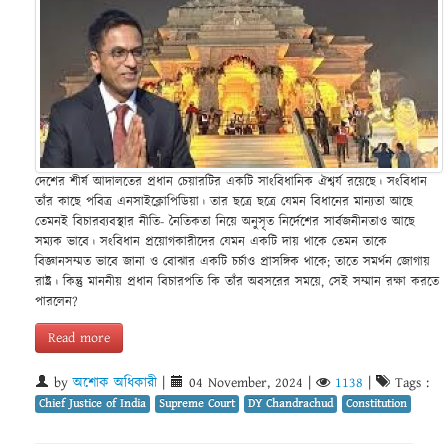
দেশের শীর্ষ আদালতের প্রধান চেয়ারটির একটি সাংবিধানিক ঐশ্বর্য রয়েছে। সংবিধান
তাঁর কাছে পবিত্র এনসাইক্লোপিডিয়া। তার ছত্রে ছত্রে যেমন বিধানের মান্যতা আছে
তেমনই বিচারব্যবস্থার নীতি- নৈতিকতা নিয়ে অনুসৃত নির্দেশের সার্বজনীনতাও আছে
সম্যক ভাবে। সংবিধান প্রয়োগকারীদের যেমন একটি দায় থাকে তেমন তাকে
বিজ্ঞানসম্মত ভাবে জানা ও বোঝার একটি চর্চাও প্রাসঙ্গিক থাকে; তাতে সমর্থন জোগায়
রাষ্ট্র। কিন্তু মাননীয় প্রধান বিচারপতি কি তাঁর অবসরের সময়ে, সেই সম্মান রক্ষা করতে
পারলেন?
Read more
by
অশোক অধিকারী
|
04 November, 2024
|
1138
|
Tags :
Chief Justice of India
Supreme Court
DY Chandrachud
Constitution