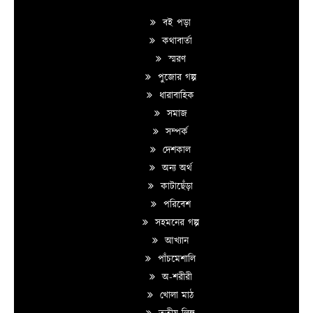
বই পড়া
কথাবার্তা
স্মরণ
পুজোর গল্প
ধারাবাহিক
সমাজ
সম্পর্ক
দেশকাল
অন্য অর্থ
কাটাছেঁড়া
পরিবেশ
সহমনের গল্প
আখ্যান
পাঁচমেশালি
অ-শরীরী
খোলা মাঠ