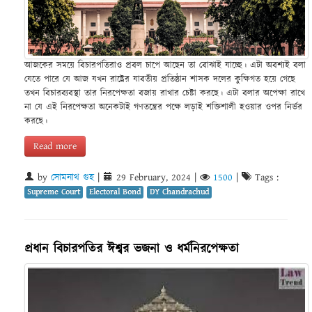
আজকের সময়ে বিচারপতিরাও প্রবল চাপে আছেন তা বোঝাই যাচ্ছে। এটা অবশ্যই বলা
যেতে পারে যে আজ যখন রাষ্ট্রের যাবতীয় প্রতিষ্ঠান শাসক দলের কুক্ষিগত হয়ে গেছে
তখন বিচারব্যবস্থা তার নিরপেক্ষতা বজায় রাখার চেষ্টা করছে। এটা বলার অপেক্ষা রাখে
না যে এই নিরপেক্ষতা অনেকটাই গণতন্ত্রের পক্ষে লড়াই শক্তিশালী হওয়ার ওপর নির্ভর
করছে।
Read more
by
সোমনাথ গুহ
|
29 February, 2024
|
1500
|
Tags :
Supreme Court
Electoral Bond
DY Chandrachud
প্রধান বিচারপতির ঈশ্বর ভজনা ও ধর্মনিরপেক্ষতা