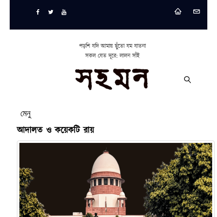
পড়শি যদি আমায় ছুঁতো যম যাতনা
সকল যেত দূরে: লালন সাঁই
মেনু
আদালত ও কয়েকটি রায়