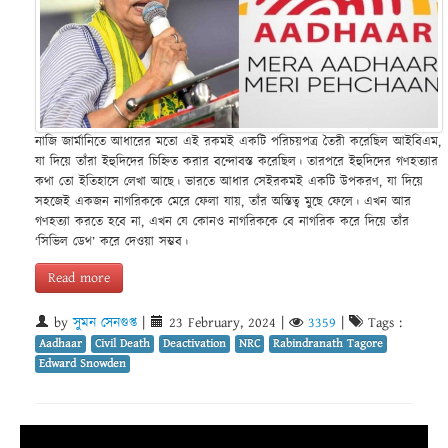
নাজি জার্মানিতে আধারের মতো এই রকমই একটি পরিচয়পত্র তৈরী করেছিল আইবিএম,
যা দিয়ে তাঁরা ইহুদিদের চিহ্নিত করার বন্দোবস্ত করেছিল। তারপরে ইহুদিদের গণহত্যার
কথা তো ইতিহাসে লেখা আছে। ভারতে আধার সেইরকমই একটি উপকরণ, যা দিয়ে
সহজেই একজন নাগরিককে মেরে ফেলা যায়, তাঁর অস্তিত্ব মুছে ফেলে। এখন আর
গণহত্যা করতে হবে না, এখন যে কোনও নাগরিককে বে নাগরিক করে দিয়ে তাঁর
‘সিভিল ডেথ’ করে দেওয়া সম্ভব।
Read more
by
সুমন সেনগুপ্ত
|
23 February, 2024
|
3359
|
Tags :
Aadhaar
Civil Death
Deactivation
NRC
Rabindranath Tagore
Edward Snowden