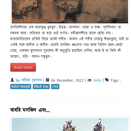
প্রগতিশীলতা এক মনোমুগ্ধ বুদবুদ। উড়ন্ত। ভাসমান। হাল্কা ও স্বচ্ছ। সূর্যকিরণে তা
চকচক করে। কবিতায় তা হয়ে ওঠে স্বর্ণাভ। রবীন্দ্রসঙ্গীতে তাকে ছোঁয়া যায়।
হারমোনিয়ামের প্রতিটা রিডে তারই শরীর। আবার এই শরীর যেহেতু ঈশ্বরতুল্য, তাই তা
একই সঙ্গে অলীক ও অসীম। বাবরি মসজিদ ধ্বংসের পরে আজ তিরিশ বছর কেটে
গেছে, একজন মুসলমান যুবকের কী অনুভূতি হয়েছিল সেদিন, আজ ই বা তিনি কী
ভাবেন... ছবি - আনখ সমুদ্দুর।
Read more
by
সাদিক হোসেন
|
06 December, 2022
|
2606
|
Tags :
Babri Masjid
Black Day
CAA
বাবরি মসজিদ এবং…