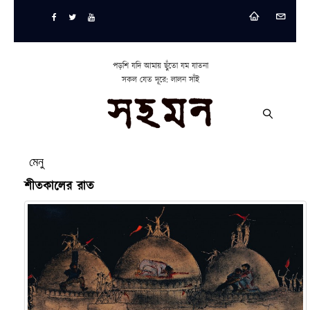
পড়শি যদি আমায় ছুঁতো যম যাতনা
সকল যেত দূরে: লালন সাঁই
মেনু
শীতকালের রাত