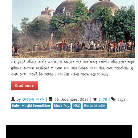
এই মুহুর্তে দাঁড়িয়ে বাবরি মসজিদের ধ্বংসের পরে এর গুরুত্ব কোথায় দাঁড়িয়েছে? শুধুই
মুষ্টিমেয় কতগুলি সংগঠনের প্রতিবাদ সভা আর দৈনিক সংবাদপত্রে এবং ওয়েবজিনে দু
কলম লেখা, এতেই কি আমাদের যাবতীয় বক্তব্য আবদ্ধ হয়ে থাকছে?
Read more
by
মেহফুজ আলম
|
06 December, 2023
|
2470
|
Tags :
Babri Masjid Demolition
Black Day
NRC
Hindu Muslim