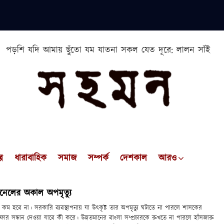
পড়শি যদি আমায় ছুঁতো যম যাতনা সকল যেত দূরে: লালন সাঁই
প
ধারাবাহিক
সমাজ
সম্পর্ক
দেশকাল
আরও
েলের অকাল অপমৃত্যু
ব কম হবে না। সরকারি ব্যবস্থাপনায় যা উৎকৃষ্ট তার অপমৃত্যু ঘটাতে না পারলে শাসকের
াফার সন্ধান দেওয়া যাবে কী করে। উন্নতমানের বাংলা সম্প্রচারকে রুখতে না পারলে হাঁসজারু