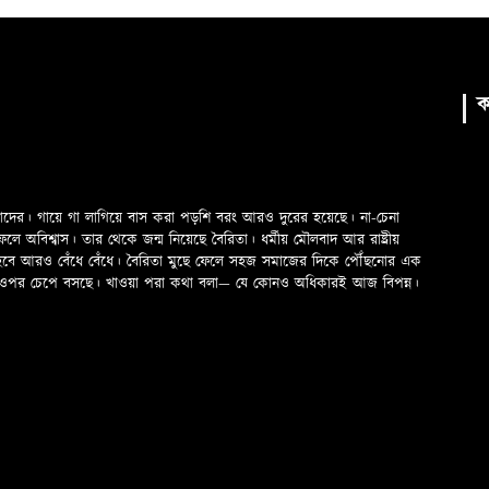
ক
মাদের। গায়ে গা লাগিয়ে বাস করা পড়শি বরং আরও দুরের হয়েছে। না-চেনা
অবিশ্বাস। তার থেকে জন্ম নিয়েছে বৈরিতা। ধর্মীয় মৌলবাদ আর রাষ্ট্রীয়
 হবে আরও বেঁধে বেঁধে। বৈরিতা মুছে ফেলে সহজ সমাজের দিকে পৌঁছনোর এক
ড়ের ওপর চেপে বসছে। খাওয়া পরা কথা বলা—­­ যে কোনও অধিকারই আজ বিপন্ন।