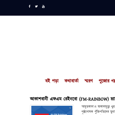
বই পড়া
কথাবার্তা
স্মরণ
পুজোর গল্
আকাশবানী এফএম রেইনবো (FM-RAINBOW) চ্যান
‘অমৃতকাল’এ অকালমৃত্যু খু
পৃষ্ঠপোষক পুঁজিপতিদের মুন