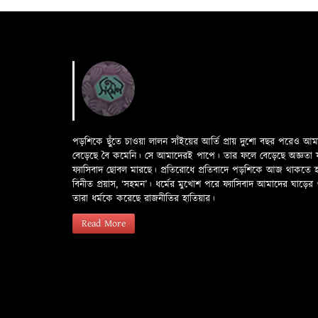
পড়শিকে ছুঁতে চাওয়া লালন সাঁইয়ের আর্তি প্রায় দুশো বছর পরেও আ
বেড়েছে বৈ কমেনি। সে আমাদেরই পাপে। তার ফলে বেড়েছে অজ্ঞতা ফলে 
ফ্যাসিবাদ ছোবল মারছে। প্রতিরোধে প্রতিবাদে পড়শিকে আজ থাকতে
বিনীত প্রয়াস, ‘সহমন’। ধর্মের মুখোশ পরে ফ্যাসিবাদ আমাদের ঘা
তারা ধর্মকে করেছে রাজনীতির হাতিয়ার।
Read More