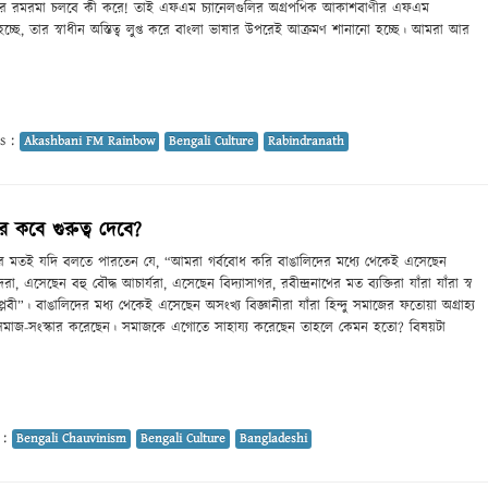
চারের রমরমা চলবে কী করে! তাই এফএম চ্যানেলগুলির অগ্রপথিক আকাশবাণীর এফএম
্ছে, তার স্বাধীন অস্তিত্ব লুপ্ত করে বাংলা ভাষার উপরেই আক্রমণ শানানো হচ্ছে। আমরা আর
s :
Akashbani FM Rainbow
Bengali Culture
Rabindranath
আর কবে গুরুত্ব দেবে?
নের মতই যদি বলতে পারতেন যে, “আমরা গর্ববোধ করি বাঙালিদের মধ্যে থেকেই এসেছেন
রা, এসেছেন বহু বৌদ্ধ আচার্যরা, এসেছেন বিদ্যাসাগর, রবীন্দ্রনাথের মত ব্যক্তিরা যাঁরা যাঁরা স্ব
িপ্লবী”। বাঙালিদের মধ্য থেকেই এসেছেন অসংখ্য বিজ্ঞানীরা যাঁরা হিন্দু সমাজের ফতোয়া অগ্রাহ্য
ন, সমাজ-সংস্কার করেছেন। সমাজকে এগোতে সাহায্য করেছেন তাহলে কেমন হতো? বিষয়টা
 :
Bengali Chauvinism
Bengali Culture
Bangladeshi