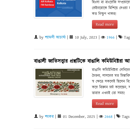
হিংলা বা বাংরেজি সম্প্র
রেইনবোকে মিশিয়ে দেওয়া হচ
কত নিশ্চুপ থাকব!
Read more
by
শ্যামলী আচার্য্য
|
10 July, 2023
|
1966
|
Tag
বাঙালী জাতিসত্ত্বার প্রশ্নটিকে বাঙালি কমিউনিষ্টরা 
বাঙালি কমিউনিষ্টরা লেনি
চৈতন্য, লালনের মত চিন্তাবিদ
স্ব ক্ষেত্রে সকলেই ছিলেন ব
করে বিজ্ঞান চর্চা করেছে
ভাবার এখনই তো সময়!
Read more
by
শংকর
|
01 December, 2025
|
2668
|
Tags