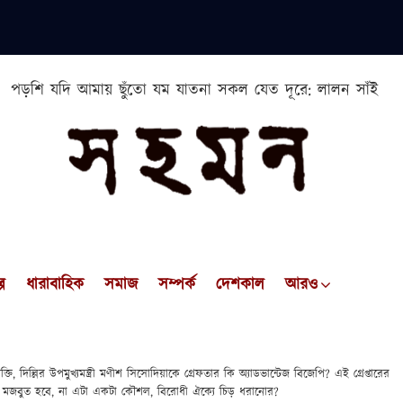
পড়শি যদি আমায় ছুঁতো যম যাতনা সকল যেত দূরে: লালন সাঁই
প
ধারাবাহিক
সমাজ
সম্পর্ক
দেশকাল
আরও
ক্তি, দিল্লির উপমুখ্যমন্ত্রী মণীশ সিসোদিয়াকে গ্রেফতার কি অ্যাডভান্টেজ বিজেপি? এই গ্রেপ্তারের
্য মজবুত হবে, না এটা একটা কৌশল, বিরোধী ঐক্যে চিড় ধরানোর?