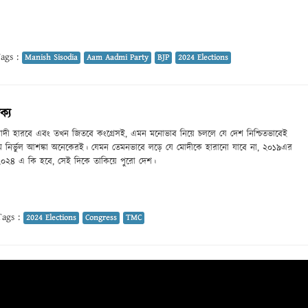
ags :
Manish Sisodia
Aam Aadmi Party
BJP
2024 Elections
ক্য
দী হারবে এবং তখন জিতবে কংগ্রেসই, এমন মনোভাব নিয়ে চললে যে দেশ নিশ্চিতভাবেই
ম নির্ভুল আশঙ্কা অনেকেরই। যেমন তেমনভাবে লড়ে যে মোদীকে হারানো যাবে না, ২০১৯এর
। ২০২৪ এ কি হবে, সেই দিকে তাকিয়ে পুরো দেশ।
ags :
2024 Elections
Congress
TMC