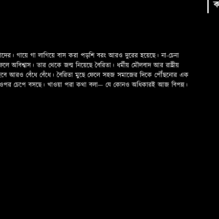
ক
মাদের। গায়ে গা লাগিয়ে বাস করা পড়শি বরং আরও দুরের হয়েছে। না-চেনা
অবিশ্বাস। তার থেকে জন্ম নিয়েছে বৈরিতা। ধর্মীয় মৌলবাদ আর রাষ্ট্রীয়
 হবে আরও বেঁধে বেঁধে। বৈরিতা মুছে ফেলে সহজ সমাজের দিকে পৌঁছনোর এক
ড়ের ওপর চেপে বসছে। খাওয়া পরা কথা বলা—­­ যে কোনও অধিকারই আজ বিপন্ন।