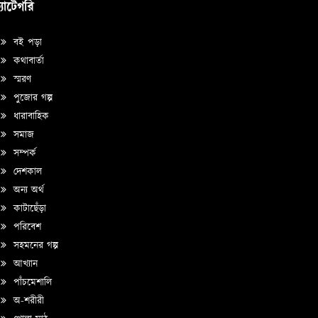
্যাটেগরি
বই পড়া
কথাবার্তা
স্মরণ
পুজোর গল্প
ধারাবাহিক
সমাজ
সম্পর্ক
দেশকাল
অন্য অর্থ
কাটাছেঁড়া
পরিবেশ
সহমনের গল্প
আখ্যান
পাঁচমেশালি
অ-শরীরী