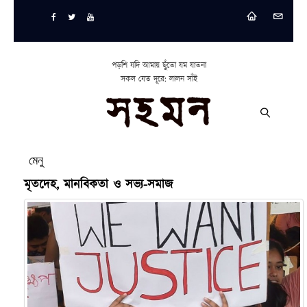
পড়শি যদি আমায় ছুঁতো যম যাতনা
সকল যেত দূরে: লালন সাঁই
মেনু
মৃতদেহ, মানবিকতা ও সভ্য-সমাজ