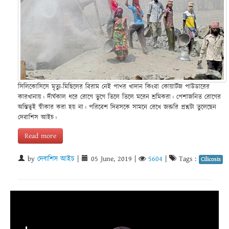
সিলিকোসিসে মৃত্যু-মিছিলের বিরাম নেই পাথর খাদান কিংবা কোয়ার্টজ পাউডারের
কারখানায়। দীর্ঘকাল ধরে রোগে ভুগে তিলে তিলে মরেন শ্রমিকরা। পেশাজনিত রোগের
অস্তিত্বই স্বীকার করা হয় না। পরিবেশ দিবসকে সামনে রেখে জরুরি প্রশ্নটা তুলেছেন
দেবাশিস আইচ।
Read more
by
দেবাশিস আইচ
|
05 June, 2019
|
5604
|
Tags :
Cilicosis