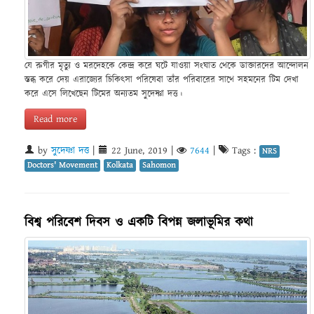
যে রুগীর মৃত্যু ও মরদেহকে কেন্দ্র করে ঘটে যাওয়া সংঘাত থেকে ডাক্তারদের আন্দোলন
স্তব্ধ করে দেয় এরাজ্যের চিকিৎসা পরিষেবা তাঁর পরিবারের সাথে সহমনের টিম দেখা
করে এসে লিখেছেন টিমের অন্যতম সুদেষ্ণা দত্ত।
Read more
by
সুদেষ্ণা দত্ত
|
22 June, 2019
|
7644
|
Tags :
NRS
Doctors' Movement
Kolkata
Sahomon
বিশ্ব পরিবেশ দিবস ও একটি বিপন্ন জলাভূমির কথা