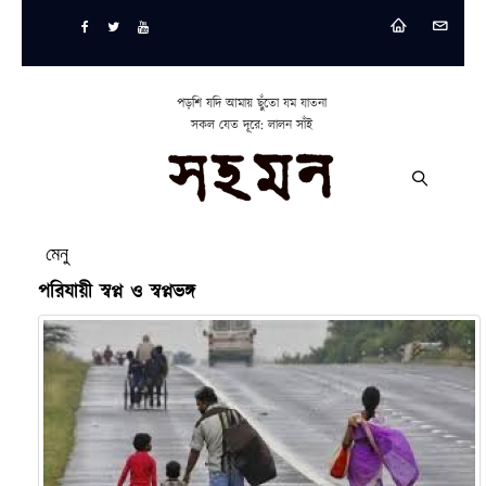
পড়শি যদি আমায় ছুঁতো যম যাতনা
সকল যেত দূরে: লালন সাঁই
মেনু
পরিযায়ী স্বপ্ন ও স্বপ্নভঙ্গ