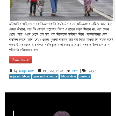
অতিমারির অছিলায় সরকারি-অসরকারি কর্মকর্তাদের যে অতি-আচার নামিয়ে আনা হ’ল
ওদের জীবনে, তার কি কোনো প্রয়োজন ছিল? এপ্রশ্নের উত্তর মিলবে না, ওরা জেনে
গেছে। আর এখান থেকে ওরা ভয় পায় নিজেদের ভবিষ্যৎ নিয়ে। লকডাউনের জের
কতদিন চলবে, জানা নেই। ওদের পুরনো কাজের জায়গায় ফিরে যাওয়া কি সহজ হবে?
লকডাউনের জেরে ব্যবসাপত্র সবকিছুতে মন্দা নেমে এসেছে। সরকার টাকা ঢালবে না
পরিযায়ী শ্রমিকদের কথা
Read more
by
মনসুর মণ্ডল
|
19 June, 2020
|
2971
|
Tags :
migrant labour
quarantine centre
labour days
mnrega