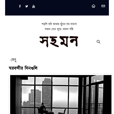
পড়শি যদি আমায় ছুঁতো যম যাতনা
সকল যেত দূরে: লালন সাঁই
মেনু
ঘরবন্দীর দিনগুলি