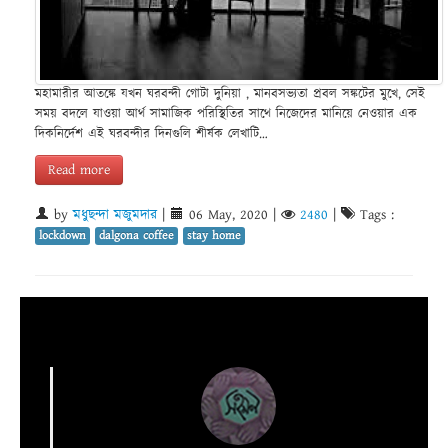
মহামারীর আতঙ্কে যখন ঘরবন্দী গোটা দুনিয়া , মানবসভ্যতা প্রবল সঙ্কটের মুখে, সেই
সময় বদলে যাওয়া আর্থ সামাজিক পরিস্থিতির সাথে নিজেদের মানিয়ে নেওয়ার এক
দিকনির্দেশ এই ঘরবন্দীর দিনগুলি শীর্ষক লেখাটি…
Read more
by
মধুছন্দা মজুমদার
|
06 May, 2020
|
2480
|
Tags :
lockdown
dalgona coffee
stay home