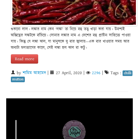
শুকনো লাল। লঙ্কার নাম কেন ‘লঙ্কা’ তা নিয়ে বহু তত্ত্ব খাড়া করা যায়। উবশ্যই
অস্তিত্বের সঙ্কটকে বাঁচিয়ে। সোনার লঙ্কার নাম এ দেশের বহু প্রাচীন সাহিত্যে পাওয়া
যায়। কিন্তু যে লঙ্কা ঝাল, যা মানুষকে দু বার জ্বালায়—এক বার খাওয়ার সময় আর
অন্যটা মলত্যাগের কালে, সেই লঙ্কা হল ঝাল বা কটু।
Read more
by
শামিম আহমেদ
|
27 April, 2020
|
2296
|
Tags :
chilli
mutton