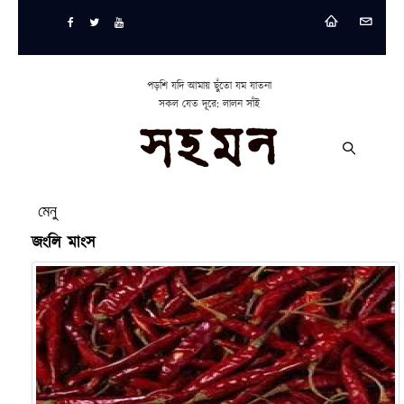
পড়শি যদি আমায় ছুঁতো যম যাতনা
সকল যেত দূরে: লালন সাঁই
মেনু
জংলি মাংস