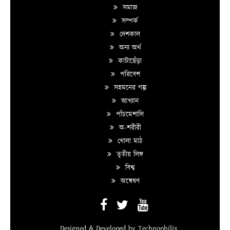
সমাজ
সম্পর্ক
দেশকাল
অন্য অর্থ
কাটাছেঁড়া
পরিবেশ
সহমনের গল্প
আখ্যান
পাঁচমেশালি
অ-শরীরী
খোলা মাঠ
তৃতীয় লিঙ্গ
বিশ্ব
অন্বেষণ
Designed & Developed by
Technophilix