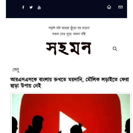
পড়শি যদি আমায় ছুঁতো যম যাতনা
সকল যেত দূরে: লালন সাঁই
মেনু
আরএসএসকে বাংলায় রুখতে ময়দানি, মৌলিক লড়াইতে ফেরা
ছাড়া উপায় নেই