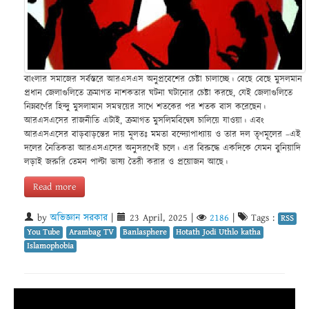
বাংলার সমাজের সর্বস্তরে আরএসএস অনুপ্রবেশের চেষ্টা চালাচ্ছে। বেছে বেছে মুসলমান
প্রধান জেলাগুলিতে ক্রমাগত নাশকতার ঘটনা ঘটানোর চেষ্টা করছে, যেই জেলাগুলিতে
নিম্নবর্ণের হিন্দু মুসলামান সমন্বয়ের সাথে শতকের পর শতক বাস করেছেন।
আরএসএসের রাজনীতি এটাই, ক্রমাগত মুসলিমবিদ্বেষ চালিয়ে যাওয়া। এবং
আরএসএসের বাড়বাড়ন্তের দায় মূলতঃ মমতা বন্দ্যোপাধ্যায় ও তার দল তৃণমূলের –এই
দলের নৈতিকতা আরএসএসের অনুসরণেই চলে। এর বিরুদ্ধে একদিকে যেমন বুনিয়াদি
লড়াই জরুরি তেমন পাল্টা ভাষ্য তৈরী করার ও প্রয়োজন আছে।
Read more
by
অভিজ্ঞান সরকার
|
23 April, 2025
|
2186
|
Tags :
RSS
You Tube
Arambag TV
Banlasphere
Hotath Jodi Uthlo katha
Islamophobia