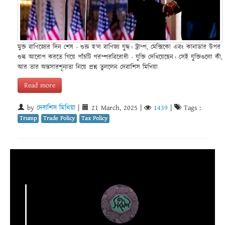
মুক্ত বাণিজ্যের দিন শেষ - শুরু হ'ল বাণিজ্য যুদ্ধ। ট্রাম্প, মেক্সিকো এবং কানাডার উপর
শুল্ক আরোপ করতে গিয়ে পাঁচটি পরস্পরবিরোধী - যুক্তি দেখিয়েছেন। সেই যুক্তিগুলো কী,
আর তার অন্তসারশূন্যতা নিয়ে প্রশ্ন তুললেন দেবাশিস মিথিয়া
Read more
by
দেবাশিস মিথিয়া
|
21 March, 2025
|
1439
|
Tags :
Trump
Trade Policy
Tax Policy