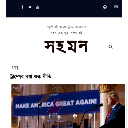
পড়শি যদি আমায় ছুঁতো যম যাতনা
সকল যেত দূরে: লালন সাঁই
মেনু
ট্রাম্পের নয়া শুল্ক নীতি