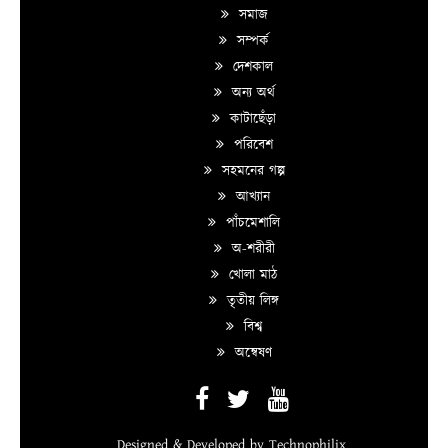
সমাজ
সম্পর্ক
দেশকাল
অন্য অর্থ
কাটাছেঁড়া
পরিবেশ
সহমনের গল্প
আখ্যান
পাঁচমেশালি
অ-শরীরী
খোলা মাঠ
তৃতীয় লিঙ্গ
বিশ্ব
অন্বেষণ
Designed & Developed by
Technophilix