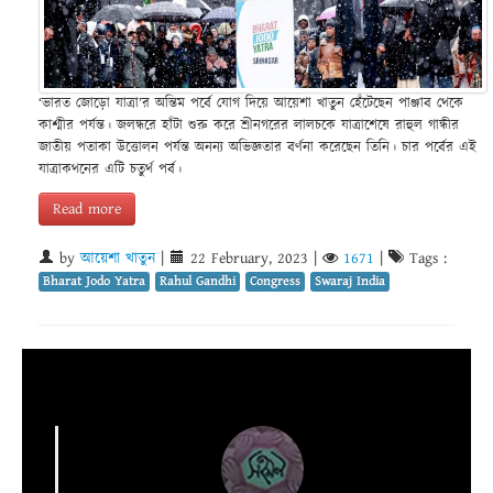
‘ভারত জোড়ো যাত্রা’র অন্তিম পর্বে যোগ দিয়ে আয়েশা খাতুন হেঁটেছেন পাঞ্জাব থেকে
কাশ্মীর পর্যন্ত। জলন্ধরে হাঁটা শুরু করে শ্রীনগরের লালচকে যাত্রাশেষে রাহুল গান্ধীর
জাতীয় পতাকা উত্তোলন পর্যন্ত অনন্য অভিজ্ঞতার বর্ণনা করেছেন তিনি। চার পর্বের এই
যাত্রাকথনের এটি চতুর্থ পর্ব।
Read more
by
আয়েশা খাতুন
|
22 February, 2023
|
1671
|
Tags :
Bharat Jodo Yatra
Rahul Gandhi
Congress
Swaraj India