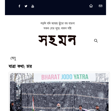
পড়শি যদি আমায় ছুঁতো যম যাতনা
সকল যেত দূরে: লালন সাঁই
মেনু
যাত্রা কথা: চার