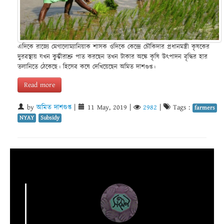
এদিকে রাজ্যে মেগালোম্যানিয়াক শাসক ওদিকে কেন্দ্রে চৌকিদার প্রধানমন্ত্রী কৃষকের
দুরবস্থায় যখন কুম্ভীরাশ্রু পাত করছেন তখন টাকার অঙ্কে কৃষি উৎপাদন বৃদ্ধির হার
তলানিতে ঠেকেছে। হিসেব কষে দেখিয়েছেন অমিত দাশগুপ্ত।
Read more
by
অমিত দাশগুপ্ত
|
11 May, 2019
|
2982
|
Tags :
farmers
NYAY
Subsidy