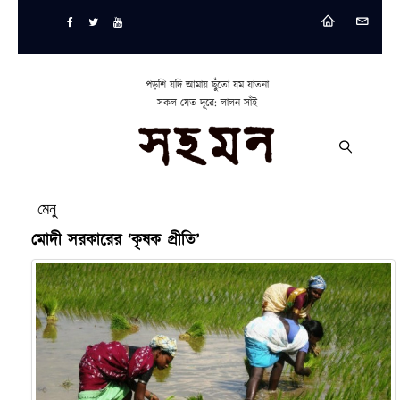
পড়শি যদি আমায় ছুঁতো যম যাতনা
সকল যেত দূরে: লালন সাঁই
মেনু
মোদী সরকারের ‘কৃষক প্রীতি’