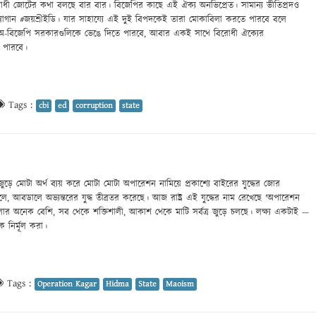
ধী জোটের কথা বলছে বার বার। বিজেপির কাছে এই ঐক্য অনভিপ্রেত। সামান্য ভীতিপ্রদও
লোগান #জয়শ্রীইডি। যার সাহায্যে এই দুই বিপদকেই তারা মোকাবিলা করতে পারবে বলে
যে অ-বিজেপি সরকারগুলিকে ভেঙে দিতে পারবে, আবার একই সাথে বিরোধী ঐক্যের
 পারবে।
Tags :
cbi
ed
corruption
state
ড়ে মোটা অর্থ ব্যয় করে মোটা মোটা অপারেশন নামিয়ে প্রকাশ্যে বাইরের যুদ্ধের জোর
ালে, আবডালে অভ্যন্তরের যুদ্ধ তীব্রতর করেছে। আজ রাষ্ট্র এই যুদ্ধের নাম রেখেছে 'অপারেশন
ুলোর অনেক বেশি, সব থেকে শক্তিশালী, আকাশ থেকে মাটি সর্বত্র জুড়ে চলছে। লক্ষ্য একটাই —
কে নির্মূল করা।
Tags :
Operation Kagar
Hidma
State
Maoism