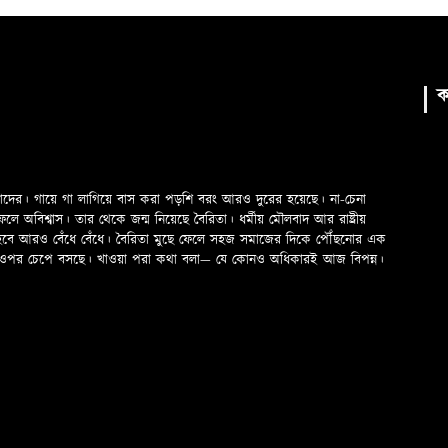
ক
মাদের। গায়ে গা লাগিয়ে বাস করা পড়শি বরং আরও দুরের হয়েছে। না-চেনা
অবিশ্বাস। তার থেকে জন্ম নিয়েছে বৈরিতা। ধর্মীয় মৌলবাদ আর রাষ্ট্রীয়
 হবে আরও বেঁধে বেঁধে। বৈরিতা মুছে ফেলে সহজ সমাজের দিকে পৌঁছনোর এক
ড়ের ওপর চেপে বসছে। খাওয়া পরা কথা বলা—­­ যে কোনও অধিকারই আজ বিপন্ন।