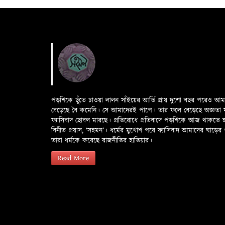
পড়শিকে ছুঁতে চাওয়া লালন সাঁইয়ের আর্তি প্রায় দুশো বছর পরেও আ
বেড়েছে বৈ কমেনি। সে আমাদেরই পাপে। তার ফলে বেড়েছে অজ্ঞতা ফলে 
ফ্যাসিবাদ ছোবল মারছে। প্রতিরোধে প্রতিবাদে পড়শিকে আজ থাকতে
বিনীত প্রয়াস, ‘সহমন’। ধর্মের মুখোশ পরে ফ্যাসিবাদ আমাদের ঘা
তারা ধর্মকে করেছে রাজনীতির হাতিয়ার।
Read More