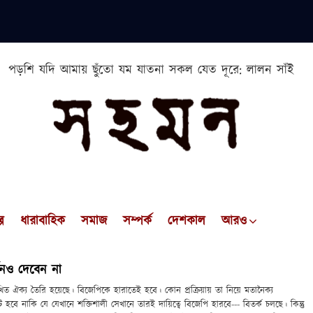
পড়শি যদি আমায় ছুঁতো যম যাতনা সকল যেত দূরে: লালন সাঁই
প
ধারাবাহিক
সমাজ
সম্পর্ক
দেশকাল
আরও
থনও দেবেন না
ত ঐক্য তৈরি হয়েছে। বিজেপিকে হারাতেই হবে। কোন প্রক্রিয়ায় তা নিয়ে মতানৈক্য
 হবে নাকি যে যেখানে শক্তিশালী সেখানে তারই দায়িত্বে বিজেপি হারবে--- বিতর্ক চলছে। কিন্তু