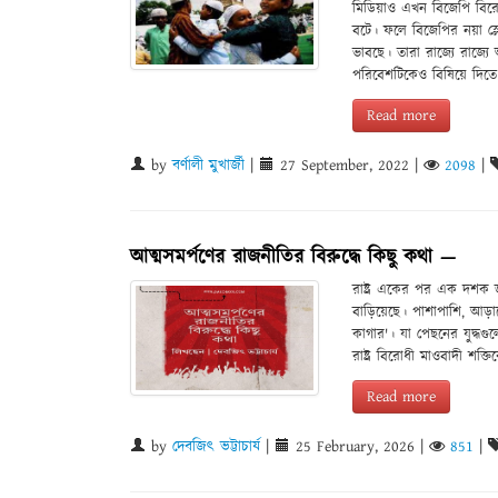
মিডিয়াও এখন বিজেপি বিরো
বটে। ফলে বিজেপির নয়া স্
ভাবছে। তারা রাজ্যে রাজ্
পরিবেশটিকেও বিষিয়ে দিতে
Read more
by
বর্ণালী মুখার্জী
|
27 September, 2022
|
2098
|
আত্মসমর্পণের রাজনীতির বিরুদ্ধে কিছু কথা —
রাষ্ট্র একের পর এক দশক জু
বাড়িয়েছে। পাশাপাশি, আড়
কাগার'। যা পেছনের যুদ্ধগ
রাষ্ট্র বিরোধী মাওবাদী শক্তি
Read more
by
দেবজিৎ ভট্টাচার্য
|
25 February, 2026
|
851
|