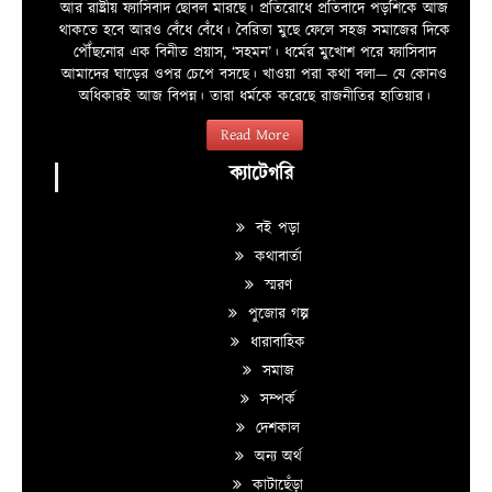
আর রাষ্ট্রীয় ফ্যাসিবাদ ছোবল মারছে। প্রতিরোধে প্রতিবাদে পড়শিকে আজ
থাকতে হবে আরও বেঁধে বেঁধে। বৈরিতা মুছে ফেলে সহজ সমাজের দিকে
পৌঁছনোর এক বিনীত প্রয়াস, ‘সহমন’। ধর্মের মুখোশ পরে ফ্যাসিবাদ
আমাদের ঘাড়ের ওপর চেপে বসছে। খাওয়া পরা কথা বলা—­­ যে কোনও
অধিকারই আজ বিপন্ন। তারা ধর্মকে করেছে রাজনীতির হাতিয়ার।
Read More
ক্যাটেগরি
বই পড়া
কথাবার্তা
স্মরণ
পুজোর গল্প
ধারাবাহিক
সমাজ
সম্পর্ক
দেশকাল
অন্য অর্থ
কাটাছেঁড়া