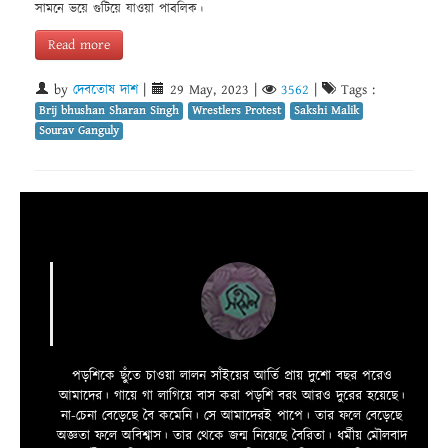
সামনে ভয়ে গুটিয়ে যাওয়া পাবলিক।
Read more
by
দেবতোষ দাশ
|
29 May, 2023
|
3562
|
Tags :
Brij bhushan Sharan Singh
Wrestlers Protest
Sakshi Malik
Sourav Ganguly
পড়শিকে ছুঁতে চাওয়া লালন সাঁইয়ের আর্তি প্রায় দুশো বছর পরেও
আমাদের। গায়ে গা লাগিয়ে বাস করা পড়শি বরং আরও দুরের হয়েছে।
না-চেনা বেড়েছে বৈ কমেনি। সে আমাদেরই পাপে। তার ফলে বেড়েছে
অজ্ঞতা ফলে অবিশ্বাস। তার থেকে জন্ম নিয়েছে বৈরিতা। ধর্মীয় মৌলবাদ