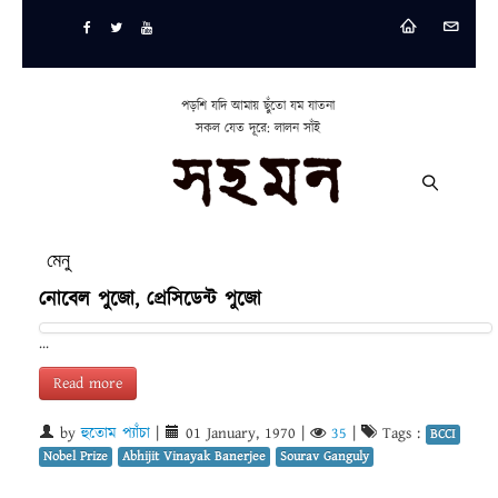
পড়শি যদি আমায় ছুঁতো যম যাতনা
সকল যেত দূরে: লালন সাঁই
মেনু
নোবেল পুজো, প্রেসিডেন্ট পুজো
...
Read more
by
হুতোম প্যাঁচা
|
01 January, 1970
|
35
|
Tags :
BCCI
Nobel Prize
Abhijit Vinayak Banerjee
Sourav Ganguly