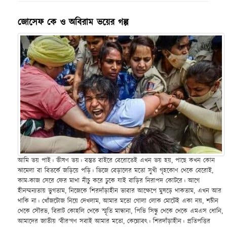
জোসেফ কে ও অবিরাম ভয়ের গল্প
আমি ভয় পাই। ভীষণ ভয়। বস্তুত বাইরে বেরোতেই এখন ভয় হয়, পাছে কখন কোন
ঝামেলা বা বিতর্কে জড়িয়ে পড়ি। ভিজে বেড়ালের মতো সুখী গৃহকোণ থেকে বেরোই,
কাম-কাজ সেরে ফের মাথা নীচু করে ঢুকে যাই বাড়ির নিরাপদ কোটরে। আগে
হীনম্মন্যতায় ভুগতাম, নিজেকে শিরদাঁড়াহীন ভাবার আক্ষেপে মুষড়ে থাকতাম, এখন আর
থাকি না। খোঁজটোজ নিয়ে দেখলাম, আমার মতো গোলা লোক মোটেই একা নয়, শচীন
থেকে সৌরভ, বিরাট কোহলি থেকে স্মৃতি মান্ধানা, পিভি সিন্ধু থেকে থেকে এমএস ধোনি,
আমাদের জাতীয় 'বীর'গণ সবাই আমার মতো, কেন্নোবৎ। শিরদাঁড়াহীন। প্রতিপত্তির