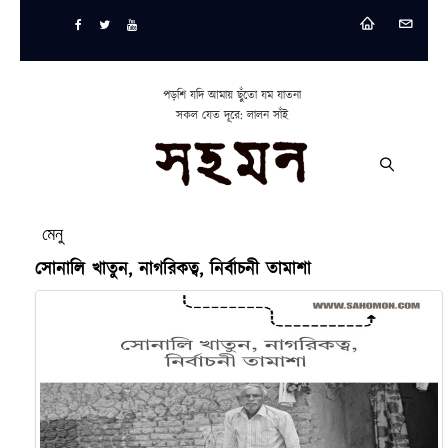
পড়শি যদি আমায় ছুঁতো যম যাতনা
সকল যেত দূরে: লালন সাঁই
মেনু
সোনালি খাতুন, নাগরিকত্ব, নির্বাচনী তামাশা