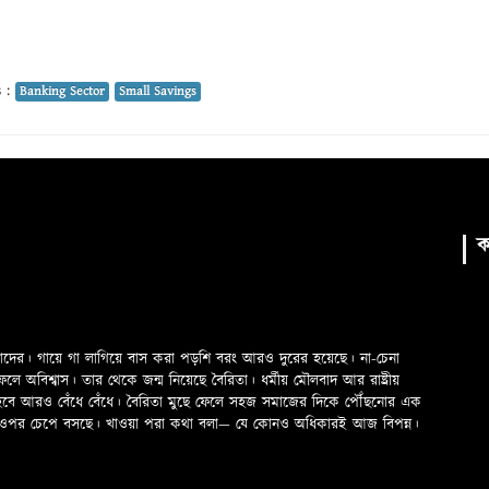
 :
Banking Sector
Small Savings
ক
মাদের। গায়ে গা লাগিয়ে বাস করা পড়শি বরং আরও দুরের হয়েছে। না-চেনা
অবিশ্বাস। তার থেকে জন্ম নিয়েছে বৈরিতা। ধর্মীয় মৌলবাদ আর রাষ্ট্রীয়
 হবে আরও বেঁধে বেঁধে। বৈরিতা মুছে ফেলে সহজ সমাজের দিকে পৌঁছনোর এক
ড়ের ওপর চেপে বসছে। খাওয়া পরা কথা বলা—­­ যে কোনও অধিকারই আজ বিপন্ন।