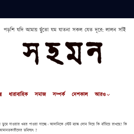
পড়শি যদি আমায় ছুঁতো যম যাতনা সকল যেত দূরে: লালন সাঁই
প
ধারাবাহিক
সমাজ
সম্পর্ক
দেশকাল
আরও
্কের ডুবে যাওয়ার খবর পাওয়া যাচ্ছে। আদানিকে স্টেট ব্যাঙ্ক লোন দিয়ে কি বাঁচিয়ে রাখছে? কি
া আমানতকারীদের ভবিষ্যৎ ?