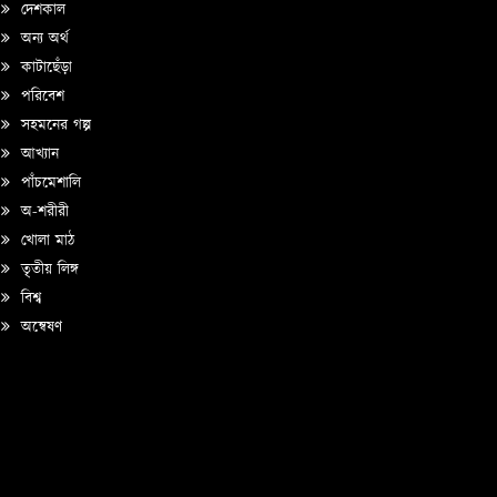
দেশকাল
অন্য অর্থ
কাটাছেঁড়া
পরিবেশ
সহমনের গল্প
আখ্যান
পাঁচমেশালি
অ-শরীরী
খোলা মাঠ
তৃতীয় লিঙ্গ
বিশ্ব
অন্বেষণ