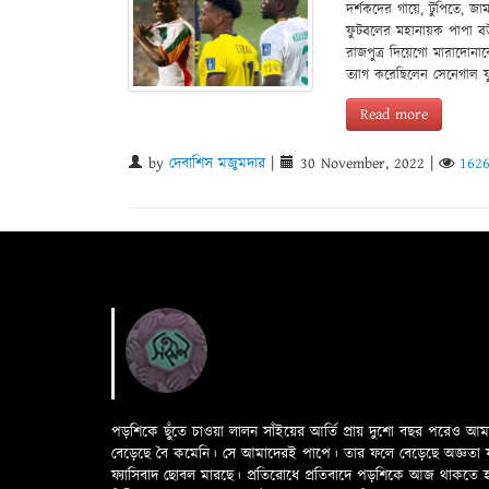
দর্শকদের গায়ে, টুপিতে, 
ফুটবলের মহানায়ক পাপা বউব
রাজপুত্র দিয়েগো মারাদোনা
ত্যাগ করেছিলেন সেনেগাল 
Read more
by
দেবাশিস মজুমদার
|
30 November, 2022
|
162
পড়শিকে ছুঁতে চাওয়া লালন সাঁইয়ের আর্তি প্রায় দুশো বছর পরেও আ
বেড়েছে বৈ কমেনি। সে আমাদেরই পাপে। তার ফলে বেড়েছে অজ্ঞতা ফলে 
ফ্যাসিবাদ ছোবল মারছে। প্রতিরোধে প্রতিবাদে পড়শিকে আজ থাকতে