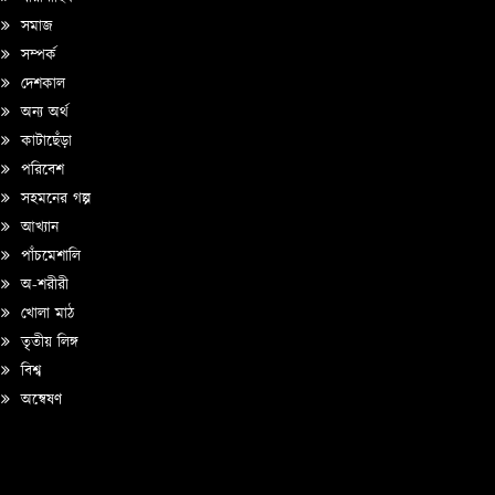
সমাজ
সম্পর্ক
দেশকাল
অন্য অর্থ
কাটাছেঁড়া
পরিবেশ
সহমনের গল্প
আখ্যান
পাঁচমেশালি
অ-শরীরী
খোলা মাঠ
তৃতীয় লিঙ্গ
বিশ্ব
অন্বেষণ