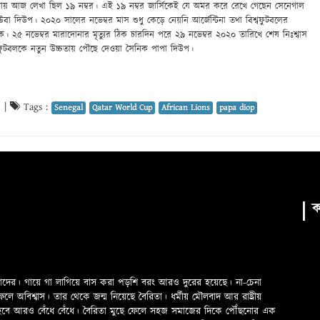
জামায় আজ লেখা ছিল ১৯ নম্বর। এই ১৯ নম্বর জার্সিকেই যে অমর করে রেখে গেছেন সেনেগাল
া দিউপ। ২০২০ সালের নভেম্বর মাস শুধু কেড়ে নেয়নি আর্জেন্টিনা তথা বিশ্বফুটবলের
কে। ২৫ নভেম্বর মারাদোনার মৃত্যুর ঠিক চারদিন পরে ২৯ নভেম্বর ২০২০ তারিখে শেষ নিঃশ্বাস
ফুটবলকে নতুন উচ্চতায় পৌছে দেওয়া সৈনিক পাপা দিউপ।
6
|
Tags :
Senegal
Qatar World Cup
African Lions
papa diop
ক
মাদের। গায়ে গা লাগিয়ে বাস করা পড়শি বরং আরও দুরের হয়েছে। না-চেনা
অবিশ্বাস। তার থেকে জন্ম নিয়েছে বৈরিতা। ধর্মীয় মৌলবাদ আর রাষ্ট্রীয়
 হবে আরও বেঁধে বেঁধে। বৈরিতা মুছে ফেলে সহজ সমাজের দিকে পৌঁছনোর এক