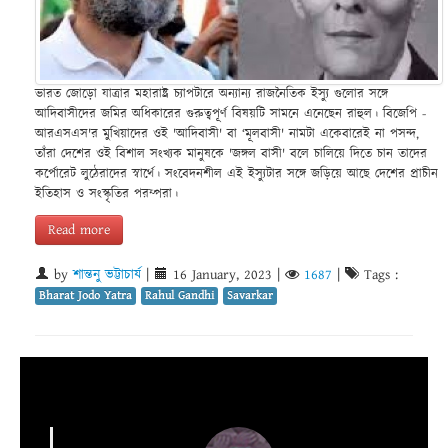
ভারত জোড়ো যাত্রার মহারাষ্ট্র চ্যাপটারে অন্যান্য রাজনৈতিক ইস্যু গুলোর সঙ্গে
আদিবাসীদের জমির অধিকারের গুরুত্বপূর্ণ বিষয়টি সামনে এনেছেন রাহুল। বিজেপি -
আরএসএস'র মুখিয়াদের ওই 'আদিবাসী' বা ‘মূলবাসী' নামটা একেবারেই না পসন্দ,
তাঁরা দেশের ওই বিশাল সংখ্যক মানুষকে 'জঙ্গল বাসী' বলে চালিয়ে দিতে চান তাদের
কর্পোরেট লুঠেরাদের স্বার্থে। সংবেদনশীল এই ইস্যুটার সঙ্গে জড়িয়ে আছে দেশের প্রাচীন
ইতিহাস ও সংস্কৃতির পরম্পরা।
Read more
by
শান্তনু ভট্টাচার্য
|
16 January, 2023
|
1687
|
Tags :
Bharat Jodo Yatra
Rahul Gandhi
Savarkar