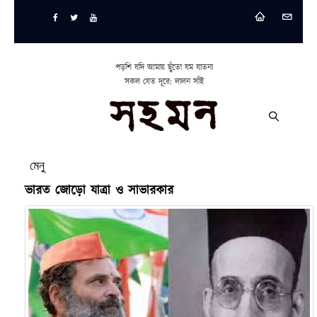
পড়শি যদি আমায় ছুঁতো যম যাতনা
সকল যেত দূরে: লালন সাঁই
মেনু
ভারত জোড়ো যাত্রা ও সাভারকার