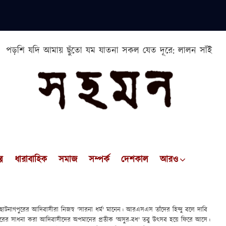
পড়শি যদি আমায় ছুঁতো যম যাতনা সকল যেত দূরে: লালন সাঁই
প
ধারাবাহিক
সমাজ
সম্পর্ক
দেশকাল
আরও
য়, ছোটনাগপুরের আদিবাসীরা নিজস্ব 'সারনা ধর্ম' মানেন। আরএসএস তাঁদের হিন্দু বলে দাবি
ারের সাধনা করা আদিবাসীদের অপমানের প্রতীক 'অসুর-বধ' তবু উৎসব হয়ে ফিরে আসে।