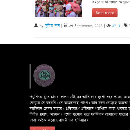
কমতে থাকা জঙ্গলে 'অসুর-স
Read more
by
সুমিত দাস
|
29 September, 2023
|
2713
|
পড়শিকে ছুঁতে চাওয়া লালন সাঁইয়ের আর্তি প্রায় দুশো বছর পরেও আ
বেড়েছে বৈ কমেনি। সে আমাদেরই পাপে। তার ফলে বেড়েছে অজ্ঞতা ফলে 
ফ্যাসিবাদ ছোবল মারছে। প্রতিরোধে প্রতিবাদে পড়শিকে আজ থাকতে
বিনীত প্রয়াস, ‘সহমন’। ধর্মের মুখোশ পরে ফ্যাসিবাদ আমাদের ঘা
তারা ধর্মকে করেছে রাজনীতির হাতিয়ার।