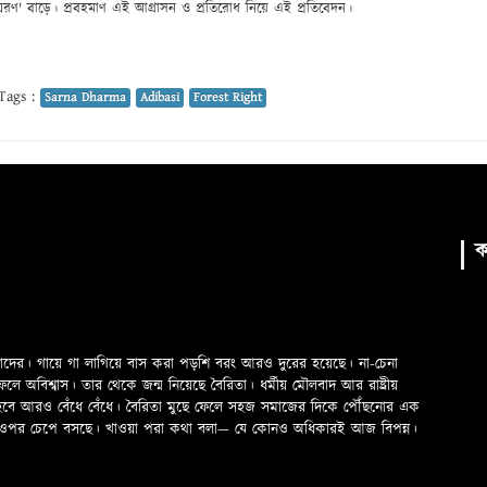
্মরণ' বাড়ে। প্রবহমাণ এই আগ্রাসন ও প্রতিরোধ নিয়ে এই প্রতিবেদন।
Tags :
Sarna Dharma
Adibasi
Forest Right
ক
মাদের। গায়ে গা লাগিয়ে বাস করা পড়শি বরং আরও দুরের হয়েছে। না-চেনা
অবিশ্বাস। তার থেকে জন্ম নিয়েছে বৈরিতা। ধর্মীয় মৌলবাদ আর রাষ্ট্রীয়
 হবে আরও বেঁধে বেঁধে। বৈরিতা মুছে ফেলে সহজ সমাজের দিকে পৌঁছনোর এক
ড়ের ওপর চেপে বসছে। খাওয়া পরা কথা বলা—­­ যে কোনও অধিকারই আজ বিপন্ন।