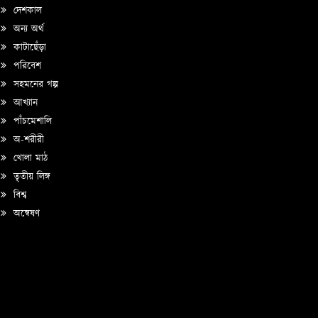
দেশকাল
অন্য অর্থ
কাটাছেঁড়া
পরিবেশ
সহমনের গল্প
আখ্যান
পাঁচমেশালি
অ-শরীরী
খোলা মাঠ
তৃতীয় লিঙ্গ
বিশ্ব
অন্বেষণ