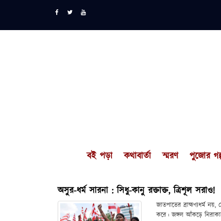
বই পড়া
কথাবার্তা
স্মরণ
পুজোর গল্
অসুর-ধর্ম সারনা : সিধু-কানু রক্তাক্ত, ত্রিশূল সরাও!
জাতপাতের ব্রাহ্মণ্যধর্ম ন
করে। জঙ্গল আঁকড়ে নিরাক