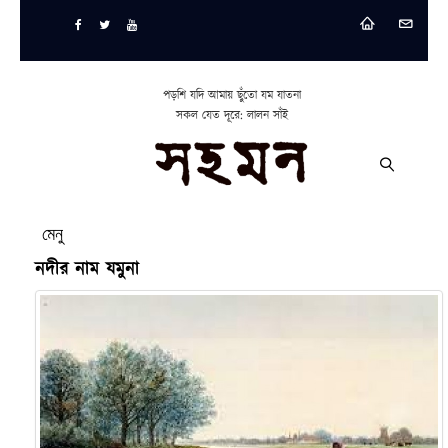
পড়শি যদি আমায় ছুঁতো যম যাতনা
সকল যেত দূরে: লালন সাঁই
মেনু
নদীর নাম যমুনা