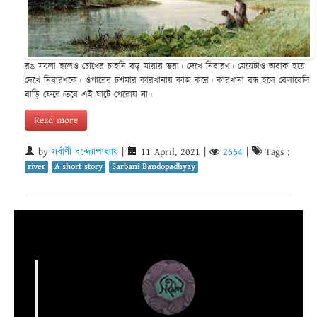
রঙ ময়লা হলেও চোখের চাহনি বড় মায়ায় ভরা। দেখে নিবারণ। মেয়েটাও অবাক হয়ে
দেখে নিবারণকে। ওপারের চশমার কারখানায় কাজ করে। কারখানা বন্ধ হলে বেলাবেলি
বাড়ি ফেরে।তবে এই ঘাটে পেরোয় না।
Read more
by
সর্বাণী বন্দ্যোপাধ্যায়
|
11 April, 2021
|
2664
|
Tags :
river
A short story
Sarbani Bandopadhyay