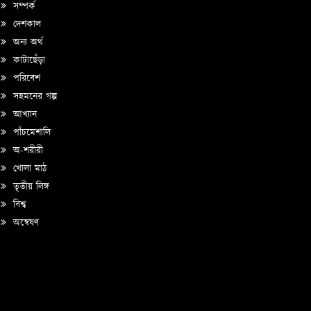
সম্পর্ক
দেশকাল
অন্য অর্থ
কাটাছেঁড়া
পরিবেশ
সহমনের গল্প
আখ্যান
পাঁচমেশালি
অ-শরীরী
খোলা মাঠ
তৃতীয় লিঙ্গ
বিশ্ব
অন্বেষণ