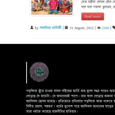
নেতা মন্ত্রীরা কোমর বেঁধে
ঘরে ঘরে পতাকা তুলবেন, প্
Read more
by
সঙ্ঘমিত্রা চ্যাটার্জী
|
15 August, 2022
|
2396
|
পড়শিকে ছুঁতে চাওয়া লালন সাঁইয়ের আর্তি প্রায় দুশো বছর পরেও আ
বেড়েছে বৈ কমেনি। সে আমাদেরই পাপে। তার ফলে বেড়েছে অজ্ঞতা ফলে 
ফ্যাসিবাদ ছোবল মারছে। প্রতিরোধে প্রতিবাদে পড়শিকে আজ থাকতে
বিনীত প্রয়াস, ‘সহমন’। ধর্মের মুখোশ পরে ফ্যাসিবাদ আমাদের ঘা
তারা ধর্মকে করেছে রাজনীতির হাতিয়ার।