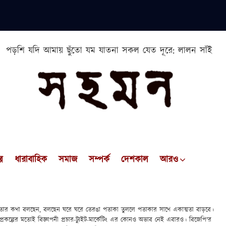
পড়শি যদি আমায় ছুঁতো যম যাতনা সকল যেত দূরে: লালন সাঁই
প
ধারাবাহিক
সমাজ
সম্পর্ক
দেশকাল
আরও
ায়বদ্ধতার কথা বলছেন, বলছেন ঘরে ঘরে তেরঙা পতাকা তুললে পতাকার সাথে একাত্মতা বাড়বে।
্রকল্পের মতোই বিজ্ঞাপনী প্রচার-ট্যুইট-মার্কেটিং এর কোনও অভাব নেই এবারও। বিজেপি'র