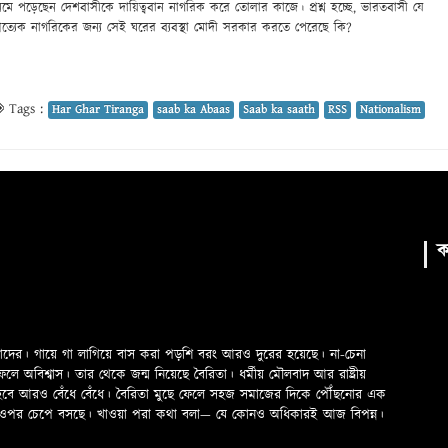
 নেমে পড়েছেন দেশবাসীকে দায়িত্ববান নাগরিক করে তোলার কাজে। প্রশ্ন হচ্ছে, ভারতবাসী যে
রত্যেক নাগরিকের জন্য সেই ঘরের ব্যবস্থা মোদী সরকার করতে পেরেছে কি?
Tags :
Har Ghar Tiranga
saab ka Abaas
Saab ka saath
RSS
Nationalism
ক
মাদের। গায়ে গা লাগিয়ে বাস করা পড়শি বরং আরও দুরের হয়েছে। না-চেনা
অবিশ্বাস। তার থেকে জন্ম নিয়েছে বৈরিতা। ধর্মীয় মৌলবাদ আর রাষ্ট্রীয়
 হবে আরও বেঁধে বেঁধে। বৈরিতা মুছে ফেলে সহজ সমাজের দিকে পৌঁছনোর এক
ড়ের ওপর চেপে বসছে। খাওয়া পরা কথা বলা—­­ যে কোনও অধিকারই আজ বিপন্ন।