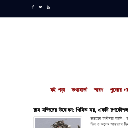
বই পড়া
কথাবার্তা
স্মরণ
পুজোর গল্
রাম মন্দিরের উদ্বোধন: গিমিক নয়, একটি রণকৌশ
ভারতের স্বাধীনতা অর্জন— তা
ছিল ও অনেক আত্মত্যাগ ছিল।