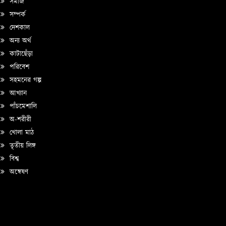
সমাজ
সম্পর্ক
দেশকাল
অন্য অর্থ
কাটাছেঁড়া
পরিবেশ
সহমনের গল্প
আখ্যান
পাঁচমেশালি
অ-শরীরী
খোলা মাঠ
তৃতীয় লিঙ্গ
বিশ্ব
অন্বেষণ