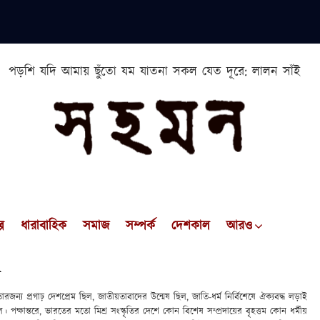
পড়শি যদি আমায় ছুঁতো যম যাতনা সকল যেত দূরে: লালন সাঁই
প
ধারাবাহিক
সমাজ
সম্পর্ক
দেশকাল
আরও
ল
রজন্য প্রগাঢ় দেশপ্রেম ছিল, জাতীয়তাবাদের উন্মেষ ছিল, জাতি-ধর্ম নির্বিশেষে ঐক্যবদ্ধ লড়াই
 পক্ষান্তরে, ভারতের মতো মিশ্র সংস্কৃতির দেশে কোন বিশেষ সম্প্রদায়ের বৃহত্তম কোন ধর্মীয়