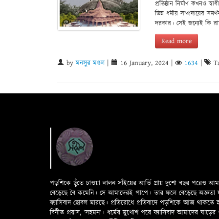
প্রতিষ্ঠান নির্মাণ কখনও 
ভিন্ন ধর্মীয় সম্প্রদায়ের 
দরকার। সেই জন্যেই কি রাম 
Read more
by
মনসুর মণ্ডল
|
16 January, 2024
|
1634
|
Ta
পড়শিকে ছুঁতে চাওয়া লালন সাঁইয়ের আর্তি প্রায় দুশো বছর পরেও আ
বেড়েছে বৈ কমেনি। সে আমাদেরই পাপে। তার ফলে বেড়েছে অজ্ঞতা ফলে 
ফ্যাসিবাদ ছোবল মারছে। প্রতিরোধে প্রতিবাদে পড়শিকে আজ থাকতে
বিনীত প্রয়াস, ‘সহমন’। ধর্মের মুখোশ পরে ফ্যাসিবাদ আমাদের ঘা