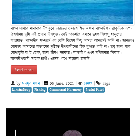
লাক্ষা সাগরে মালাবার উপকূলে ভারতের কেন্দ্রশাশিত অঞ্চল লাক্ষাদ্বীপ। প্রাকৃতিক রূপ-
ঐশর্য্যময় ভূমি এই প্রবাল দ্বীপপুঞ্জ। সেই আকর্ষণে এখানে ভ্রমণ-পিপাসু মানুষের
যাতায়াত। লাক্ষাদ্বীপ সম্পর্কে এর বেশি বিশেষ কিছু আমরা অনেকেই জানি না। জানলেও
বোধহয় আমাদের অভ্যাসের দৃষ্টিতে দ্বীপবাসীদের ঠিক বুঝতে পারি না। তবু জানা যাক।
বোঝাবুঝি যা-ই হোক, জানা ভীষণ দরকার। লাক্ষাদ্বীপ এখন বর্গিহানার শিকার।
লাক্ষাদ্বীপবাসী সাহায্যপ্রার্থী। এদের পাশে দাঁড়ানো জরুরি।
Read more
by
মনসুর মণ্ডল
|
05 June, 2021
|
3997
|
Tags :
LakshaDeep
Fishing
Communal Harmony
Praful Patel