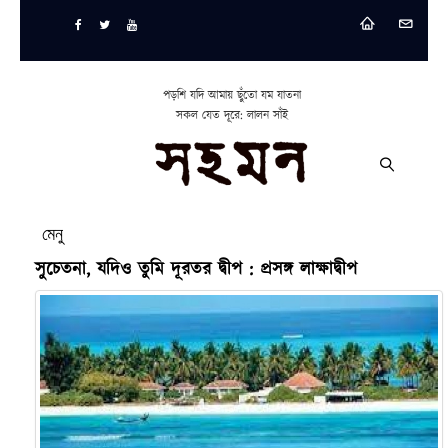
পড়শি যদি আমায় ছুঁতো যম যাতনা
সকল যেত দূরে: লালন সাঁই
মেনু
সুচেতনা, যদিও তুমি দূরতর দ্বীপ : প্রসঙ্গ লাক্ষাদ্বীপ