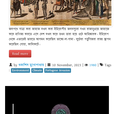
জলপথে যাত্রা করা জাহাজ দখল করা ইউরোপীয় জলদস্যুরা যখন রাজানুগ্রহে জাহাজে
করে বাণিজ্য করতে এসে দেশ দখল করে তখন তারা হয়ে ওঠে আবিষ্কারক। ইউরোপ
থেকে এভাবেই ভারতে আগমন করেছিল ভাস্কো-দা-গামা। লুঠেরা পর্তুগিজরা রাজ্য স্থাপন
করেছিল গোয়া, কালিকটে।
Read more
by
শুভাশিস মুখোপাধ্যায়
|
10 November, 2023
|
1980
|
Tags
:
Environment
Climate
Portugese invasion