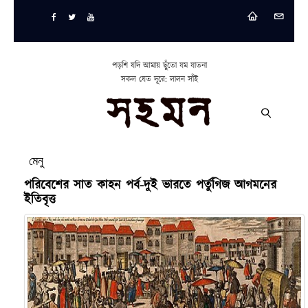
পড়শি যদি আমায় ছুঁতো যম যাতনা
সকল যেত দূরে: লালন সাঁই
মেনু
পরিবেশের সাত কাহন পর্ব-দুই ভারতে পর্তুগিজ আগমনের
ইতিবৃত্ত