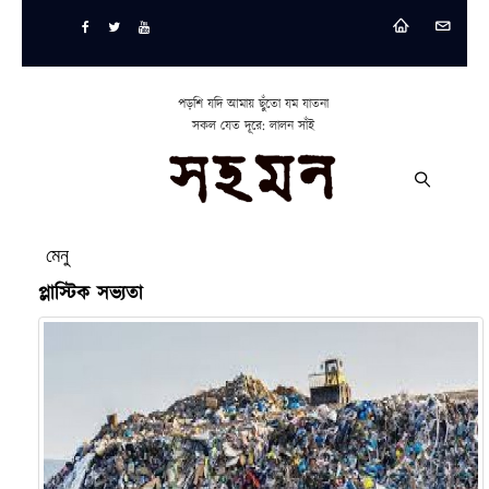
পড়শি যদি আমায় ছুঁতো যম যাতনা
সকল যেত দূরে: লালন সাঁই
মেনু
প্লাস্টিক সভ্যতা