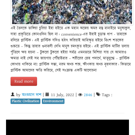
এই তৈলকে ভাঙ্গিয়া চুরিয়া ইহা হইতে এক মহান অজেয় অমর বস্তু বানাইবে মনুষ্যকুল,
যাহা প্রকৃতিতে কোনওদিন ছিল না। convenience-এর ইহাই চূড়ান্ত ধাপ - তাহাকে
বলিবে প্লাস্টিক। এই প্লাস্টিক যদিও হঠাৎ করিয়াই আবিস্কৃত হইবে বিংশ শতকের
শুরুতে – কিন্তু তাহার গুনাবলী দেখি মানুষ চমৎকৃত হইবে। এই প্লাস্টিক মাটির তলায়
পুঁতিলে ক্ষয় হয়না – টুকরো টুকরো হইয়া সর্বত্র এমনভাবে মিশিয়া যায় যে আমারও
ক্ষমতা নাই সেই সব জায়গায় পৌঁছাইবার – শরীরের স্নেহ পদার্থে, মাতৃদুগ্ধে – প্লাস্টিক
কোথায় থাকিবে না! প্লাস্টিক সস্তা, নরম অথচ শক্ত, ক্ষীণকায় অথচ বৃহদাকার। কিভাবে
প্লাস্টিক আমাদের ক্ষতি করিবে, সেই সংক্রান্ত একটি আলোচনা
Read more
by
অংশুমান দাশ
|
11 July, 2022
|
2846
|
Tags :
Plastic Civilization
Environment