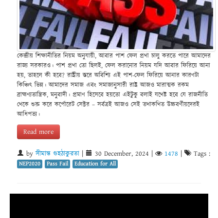
কেন্দ্রীয় শিক্ষানীতির নিয়ম অনুযায়ী, আবার পাশ ফেল প্রথা চালু করতে পারে আমাদের
রাজ্য সরকারও। পাশ প্রথা তো ছিলই, ফেল করানোর নিয়ম যদি আবার ফিরিয়ে আনা
হয়, তাহলে কী হবে? রাষ্ট্রীয় স্তরে অবিশ্যি এই পাশ-ফেল ফিরিয়ে আনার কারণটা
কিঞ্চিৎ ভিন্ন। আমাদের সমাজ এবং সমাজানুসারী রাষ্ট্র আজও মারাত্মক রকম
ব্রাহ্মণ্যতান্ত্রিক, মনুবাদী। প্রমাণ হিসেবে হয়তো এইটুকু বলাই যথেষ্ট হবে যে রাজনীতি
থেকে শুরু করে কর্পোরেট সেক্টর – সর্বত্রই আজও সেই তথাকথিত উচ্চবর্ণীয়দেরই
আধিপত্য।
Read more
by
সীমান্ত গুহঠাকুরতা
|
30 December, 2024
|
1478
|
Tags :
NEP2020
Pass Fail
Education for All