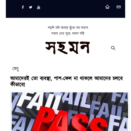
পড়শি যদি আমায় ছুঁতো যম যাতনা
সকল যেত দূরে: লালন সাঁই
মেনু
আমাদেরই তো ব্যবস্থা, পাশ-ফেল না থাকলে আমাদের চলবে
কীভাবে!